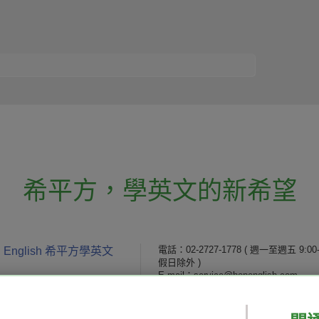
希平方
，
學英文的新希望
電話：02-2727-1778
( 週一至週五 9:00-
 English 希平方學英文
假日除外 )
E-mail：service@hopenglish.com
統編：24746401