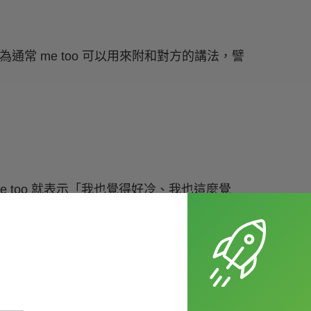
為通常 me too 可以用來附和對方的講法，譬
e too 就表示「我也覺得好冷、我也這麼覺
並不是 I，而是省略掉的
It’s
，如果我們用 me too
 you.)（很高興認識你。）