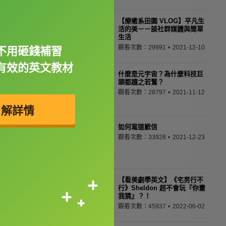
【療癒系田園 VLOG】平凡生
活的美－－談社群媒體與簡單
生活
觀看次數：29991
2021-12-10
不用砸錢補習
有效的英文教材
什麼是元宇宙？為什麼科技巨
頭都趨之若鶩？
觀看次數：28797
2021-11-12
了解詳情
如何寫道歉信
觀看次數：33928
2021-12-23
【看美劇學英文】《宅男行不
行》Sheldon 超不會玩『你畫
我猜』？！
觀看次數：45937
2022-06-02