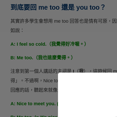
到底要回 me too 還是 you too？
其實許多學生會想用 me too 回答也是情有可原，因
如說：
A: I feel so cold.（我覺得好冷喔。）
B: Me too.（我也這麼覺得。）
注意到第一個人講話的主詞是
I
（
我
），這時候回 m
得」。不過啊，Nice to meet you! 這句的主詞
回應的話，聽起來就像是說：
A: Nice to meet you. (= It’s nice to meet