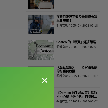
在眾目睽睽下違反蠢法律會發
生什麼事？
觀看次數：26540
2022-05-18
Costco 的『尋寶』經濟策略
觀看次數：30030
2022-07-01
《諾瓦效應》－－骨牌般相依
的好運與厄運
×
觀看次數：36221
2021-10-07
《Domics 的手繪故事》當你
不小心說『你也是』的時候…
觀看次數：31659
2022-03-02