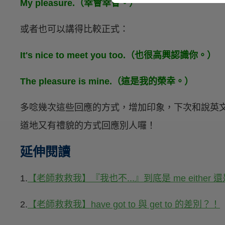
My pleasure.（幸會幸會。）
或者也可以講得比較正式：
It's nice to meet you too.（也很高興認識你。）
The pleasure is mine.（這是我的榮幸。）
多唸幾次這些回應的方式，增加印象，下次和說英
道地又有禮貌的方式回應別人囉！
延伸閱讀
1.
【老師救救我】『我也不...』到底是 me either 還是 
2.
【老師救救我】have got to 與 get to 的差別？！