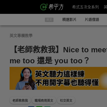
希式五次全系列
精選影片
片語俚語
英文
英文專欄教學
【老師救救我】Nice to me
me too 還是 you too？
老師救救我
職場商用英文
社交英文