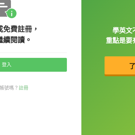
（也很高興認識我。）
語意，所以我們應該要改成用
you too
來回
或免費註冊，
學英文
繼續閱讀。
重點是要
 you.)（很高興認識你。）
.)（也很高興認識你。）
登入
帳號嗎？
註冊