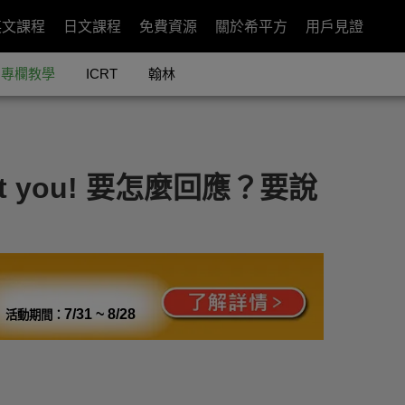
英文課程
日文課程
免費資源
關於希平方
用戶見證
專欄教學
ICRT
翰林
et you! 要怎麼回應？要說
7/31 ~ 8/28
活動期間：