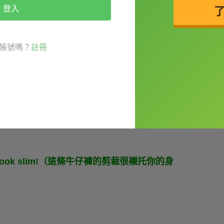
登入
更美
」的意思喔。例如：
帳號嗎？
註冊
 tone.（這紅色真的很襯你的膚色。）
髮型跟你的外型很搭。）
服或剪裁等）很襯托某人的身材
」喔。比方
gure. You look slim!（這條牛仔褲的剪裁很襯托你的身