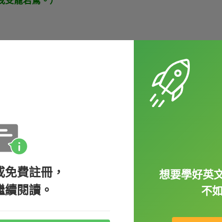
，謝謝。我受寵若驚。）
可以說
be flattered to do something
。那這
合，就可以這樣開場：
t.（我很榮幸受邀此盛事。）
（我很高興參與這場研討會。）
：
或免費註冊，
想要學好英文，
繼續閱讀。
不
the party.（我很高興你能來參加派對。）