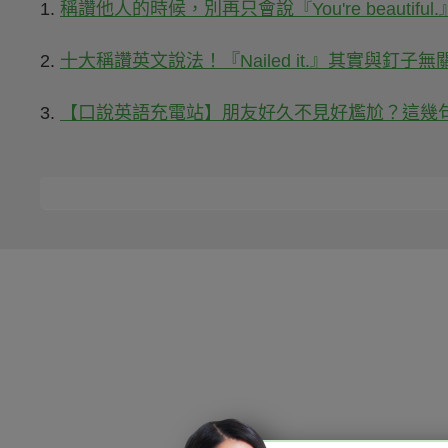
1.
稱讚他人的時候，別再只會說『You're beautiful
2.
十大稱讚英文說法！『Nailed it.』其實與釘子無
3.
【口說英語充電站】朋友好久不見好尷尬？這幾