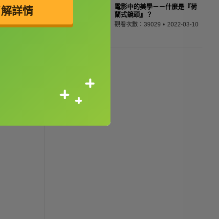
電影中的美學－－什麼是『荷
了解詳情
蘭式鏡頭』？
觀看次數：39029
2022-03-10