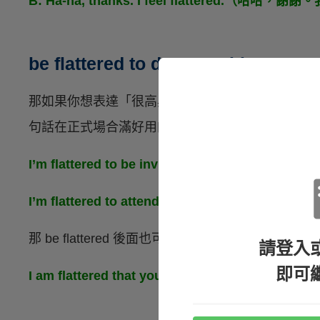
B: Ha-ha, thanks. I feel flattered.（哈哈
be flattered to do something
那如果你想表達「很高興、很榮幸做某事」時，則
句話在正式場合滿好用的唷，比方說你受邀某個場
I’m flattered to be invited to this even
I’m flattered to attend this seminar.
那 be flattered 後面也可以接上
that + 子句
，例如
請登入
即可
I am flattered that you could come to 