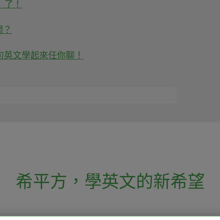
.』了！
關？
句英文學起來任你聊！
希平方
，
學英文的新希望