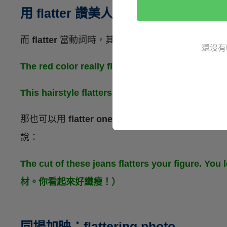
用 flatter 讚美人
而
flatter
當動詞時，其實還有「
使…更有吸引力、
還沒有
The red color really flatters your skin
This hairstyle flatters your look.（這個
那也可以用
flatter one’s figure
來表示「
（某件衣
說：
The cut of these jeans flatters your fi
材。你看起來好纖瘦！）
同場加映：flattering photo