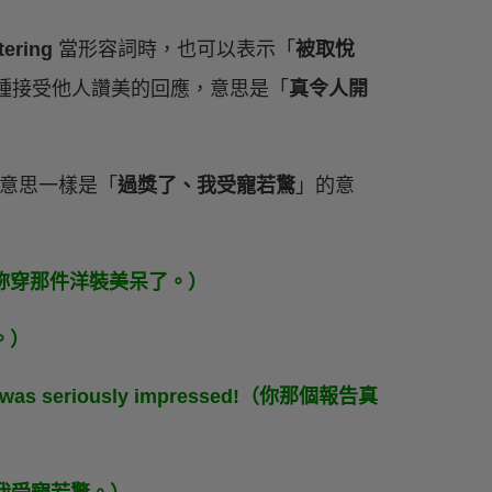
ttering
當形容詞時，也可以表示「
被取悅
種接受他人讚美的回應，意思是「
真令人開
意思一樣是「
過獎了、我受寵若驚
」的意
ess!（嘿，妳穿那件洋裝美呆了。）
啦。）
on. I was seriously impressed!（你那個報告真