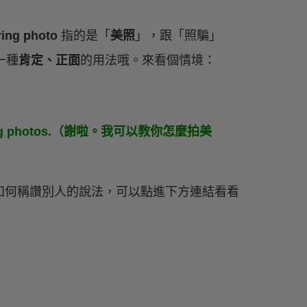
ering photo
指的是「
美照
」，跟「照騙」
是一種
肯定、正面
的用法哦。來看個情境：
flattering photos.（謝啦。我可以教你怎麼拍美
想複習如何稱讚別人的說法，可以點進下方連結看看