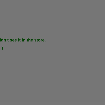
dn’t see it in the store.
。）