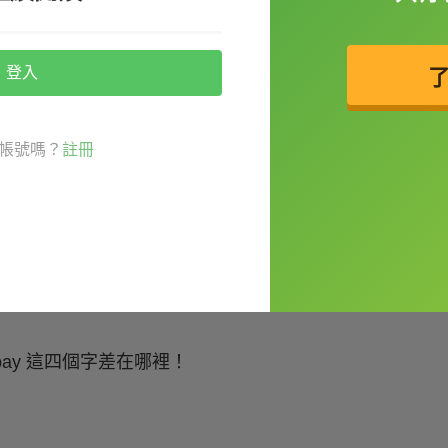
登入
帳號嗎？
註冊
 / pay 這四個字差在哪裡！