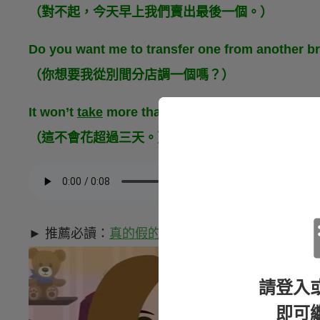
（對不起，今天早上我們賣出最後一個。）
Do you want me to transfer one from another b
（你想要我從別間分店調一個嗎？）
It won’t
take
more than three days.
（這不會花超過三天。）
► 推薦必讀：
真的假的？不用出國就可以搞定英文？
請登入
即可