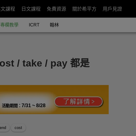
英文課程
日文課程
免費資源
關於希平方
用戶見證
專欄教學
ICRT
翰林
 / take / pay 都是
7/31 ~ 8/28
活動期間：
end
cost