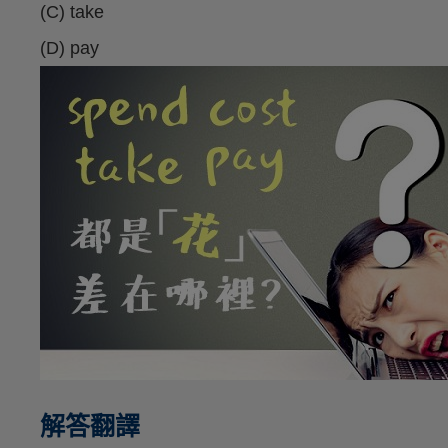
(C) take
(D) pay
解答翻譯