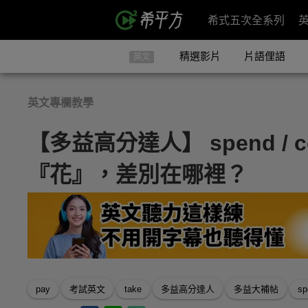
希式五次全系列
精選影片
片語俚語
英文
英文專欄教學
【多益高分達人】 spend / cost
『花』，差別在哪裡？
pay
考試英文
take
多益高分達人
多益大補帖
sp