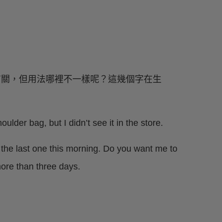
/錢）」有關，但用法哪裡不一樣呢？這幾個字在生
！
ulder bag, but I didn’t see it in the store.
 the last one this morning. Do you want me to
ore than three days.