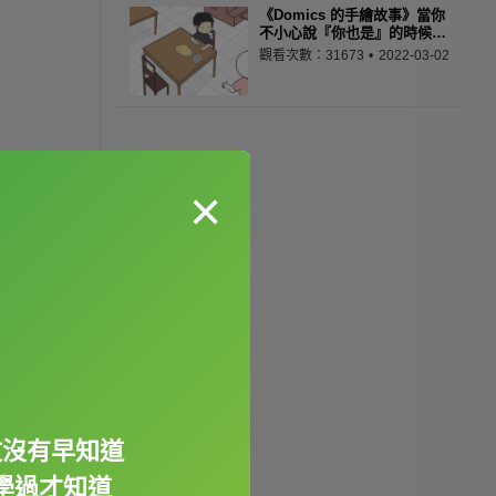
《Domics 的手繪故事》當你
不小心說『你也是』的時候…
觀看次數：31673
2022-03-02
×
文沒有早知道
學過才知道