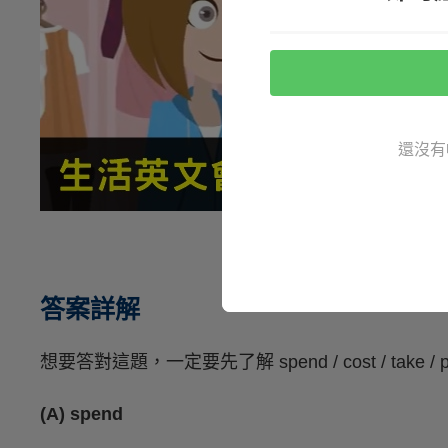
還沒有
答案詳解
想要答對這題，一定要先了解 spend / cost / take
(A) spend