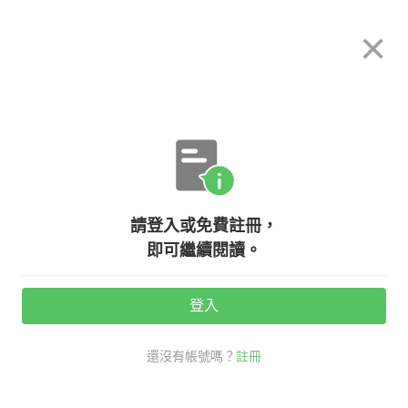
希平方
×
攻其不背
立即使用
App 開放下載中
購買課程
登入/註冊
英文專欄教學
請登入或免費註冊，
【看時事學英文】美國大選英文第二
即可繼續閱讀。
彈！『選情膠著』、『以些微差距領
先』英文怎麼說呢？
登入
還沒有帳號嗎？
註冊
活動期間：
7/31 ~ 8/28