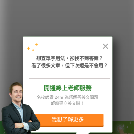
希平方
學英文的新希望
HOPE English 希平方學英文
×
加入我們 / 追蹤：
想查單字用法，卻找不到答案？
看了很多文章，但下次還是不會用？
開通線上老師服務
電話：02-2727-1778
( 週一至週五 9:00-12:00、13:30-18:00，國定假日除外 )
E-mail：service@hopenglish.com
名校師資 24hr 為您解答英文問題
統編：24746401
輕鬆建立英文腦！
攻其不背
ICRT
隱私權與服務條款
精選影片
翰林
說明與導覽
我想了解更多
每日片語
關於我們
專欄教學
媒體報導
你的確買不到學習的動力