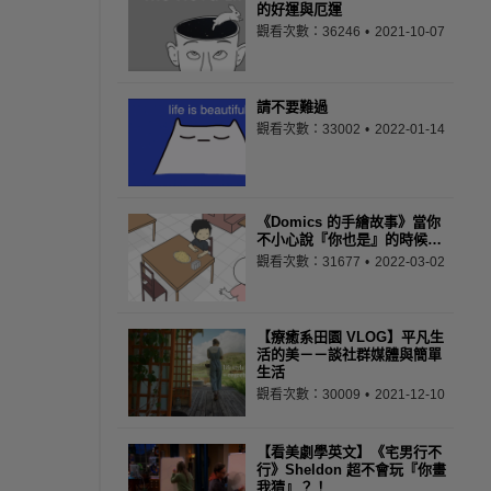
的好運與厄運
觀看次數：36246
2021-10-07
請不要難過
觀看次數：33002
2022-01-14
《Domics 的手繪故事》當你
不小心說『你也是』的時候…
觀看次數：31677
2022-03-02
【療癒系田園 VLOG】平凡生
活的美－－談社群媒體與簡單
生活
觀看次數：30009
2021-12-10
【看美劇學英文】《宅男行不
行》Sheldon 超不會玩『你畫
我猜』？！