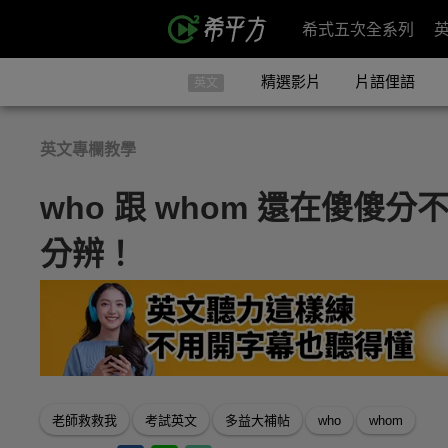
希式五次全系列
精選影片
片語俚語
英文
英文專欄教學
who 跟 whom 還在傻傻
分辨！
老師救救我
考試英文
多益大補帖
who
whom