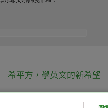
以判斷問句時應該要用 who：
希平方
，
學英文的新希望
電話：02-2727-1778
( 週一至週五 9:00-
 English 希平方學英文
假日除外 )
E-mail：service@hopenglish.com
開