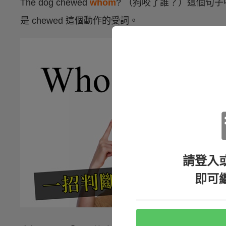
The dog chewed
whom
? （狗咬了誰？）這個句子
是 chewed 這個動作的受詞。
請登入
即可