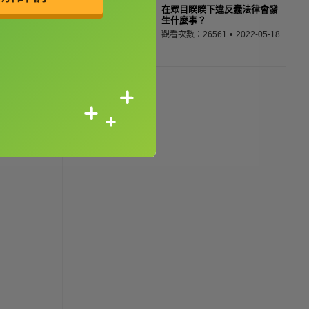
在眾目睽睽下違反蠢法律會發
生什麼事？
觀看次數：26561
2022-05-18