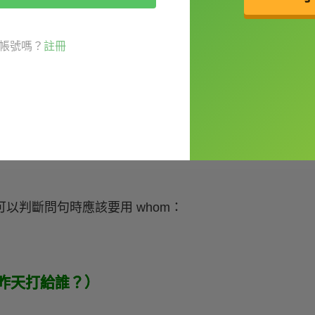
om。如果我們可以用 him 來回答一個句子，那麼
例子：
帳號嗎？
註冊
speak?（我們應該邀誰來演講？）
將句子改成直述句來找答案，就可以變成：
可以判斷問句時應該要用 whom：
y?（你昨天打給誰？）