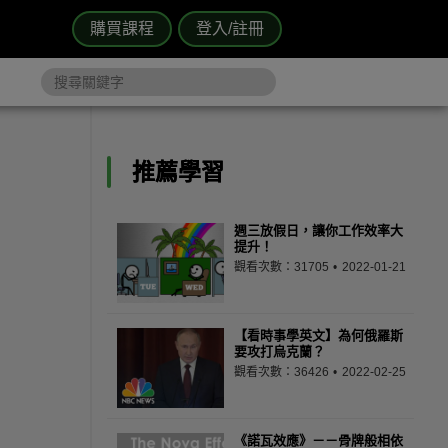
購買課程
登入/註冊
推薦學習
週三放假日，讓你工作效率大
提升！
觀看次數：31705
2022-01-21
【看時事學英文】為何俄羅斯
要攻打烏克蘭？
觀看次數：36426
2022-02-25
《諾瓦效應》－－骨牌般相依