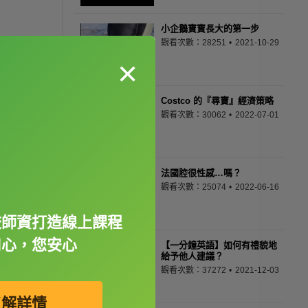
小企鵝寶寶長大的第一步
觀看次數：28251
2021-10-29
×
Costco 的『尋寶』經濟策略
觀看次數：30062
2022-07-01
法國腔很性感…嗎？
觀看次數：25074
2022-06-16
校師資打造線上課程
用心，您安心
【一分鐘英語】如何有禮貌地
給予他人建議？
觀看次數：37272
2021-12-03
了解詳情