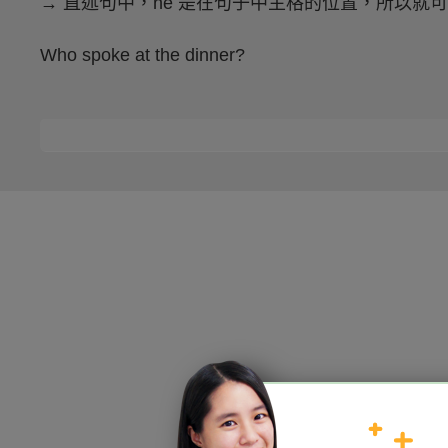
→ 直述句中，he 是在句子中主格的位置，所以就可
Who spoke at the dinner?
HOPE