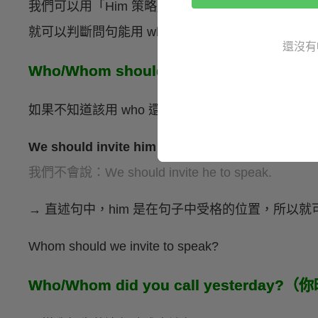
我們可以用「Him 策略」判斷該用 who 還是 wh
就可以判斷問句能用 whom。以下我們就來舉幾個
還沒有
Who/Whom should we invite to 
如果不知道該用 who 還是 whom，我們可以先
We should invite him to speak.
我們不會說：We should invite he to speak.
→ 直述句中，him 是在句子中受格的位置，所以就
Whom should we invite to speak?
Who/Whom did you call yesterda