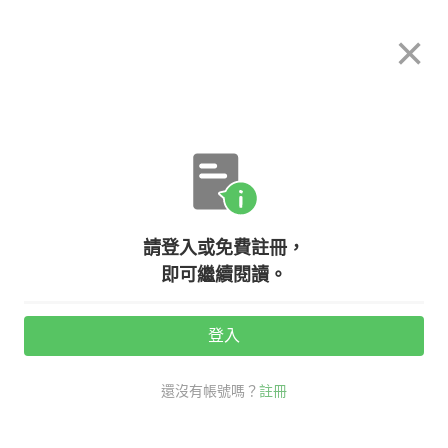
希平方
×
攻其不背
立即使用
App 開放下載中
購買課程
登入/註冊
英文專欄教學
請登入或免費註冊，
2018 多益改版懶人包
即可繼續閱讀。
登入
活動期間：
7/31 ~ 8/28
還沒有帳號嗎？
註冊
分享給好友：