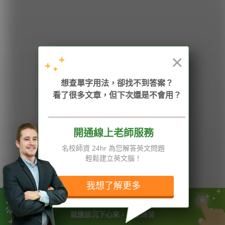
HOPE English 希平方學英文
×
加入我們 / 追蹤：
想查單字用法，卻找不到答案？
看了很多文章，但下次還是不會用？
電話：02-2727-1778
( 週一至週五 9:00-12:00、13:30-18:00，國定假日除外 )
E-mail：service@hopenglish.com
統編：24746401
開通線上老師服務
名校師資 24hr 為您解答英文問題
攻其不背
ICRT
隱私權與服務條款
輕鬆建立英文腦！
精選影片
翰林
說明與導覽
每日片語
關於我們
專欄教學
媒體報導
我想了解更多
當你的能力還駕馭不了目標時
版權所有 © 2013-2026 希平方科技股份有限公司 All Rights Reserved.
就應該沉下心來，不斷練習