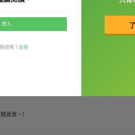
登入
帳號嗎？
註冊
，以及植物的根。牠們也是夜行性動物，主要在
奇新的動物，對人類十分友善。
主要在夜間覓食。）