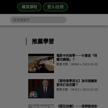
購買課程
登入/註冊
推薦學習
電影中的美學－－什麼是『荷
蘭式鏡頭』？
觀看次數：38944
2022-03-10
【看時事學英文】為何俄羅斯
要攻打烏克蘭？
觀看次數：36412
2022-02-25
《諾瓦效應》－－骨牌般相依