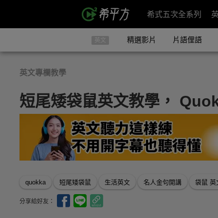
希式五次全系列
精選影片
片語俚語
英文
英文專欄教學
短尾矮袋鼠英文教學， Quok
quokka
短尾矮袋鼠
生活英文
名人金句開講
袋鼠 英
分享給好友：