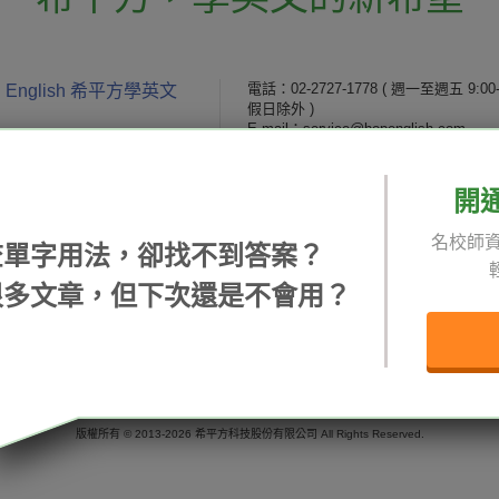
電話：02-2727-1778
( 週一至週五 9:00-
 English 希平方學英文
假日除外 )
E-mail：service@hopenglish.com
統編：24746401
開
 / 追蹤：
攻其不背
ICRT
隱私
名校師資
精選影片
翰林
說明
查單字用法，卻找不到答案？
每日片語
關於我們
專欄教學
媒體報導
很多文章，但下次還是不會用？
版權所有 © 2013-2026 希平方科技股份有限公司 All Rights Reserved.