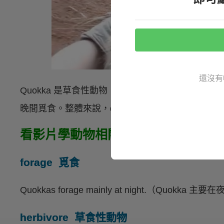
還沒有
Quokka 是草食性動物，主要食物為葉子、種籽
晚間覓食。整體來說，quokka 是溫馴且充滿好
看影片學動物相關英文
forage 覓食
Quokkas forage mainly at night.（Quokka 
herbivore 草食性動物