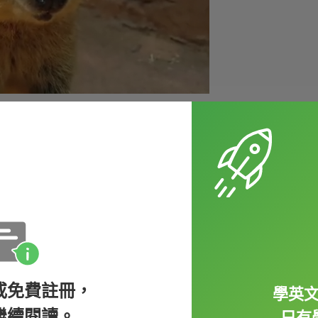
於介於四十到九十公分間、體重在二公斤半到五
後腿和袋鼠一樣有力，在碰到威脅時會奮力跳
或免費註冊，
學英
繼續閱讀。
只有