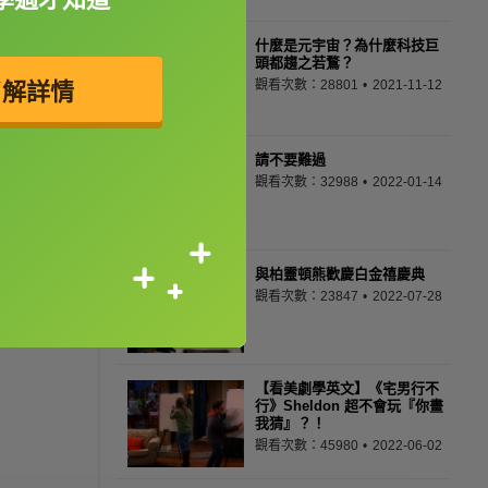
什麼是元宇宙？為什麼科技巨
頭都趨之若鶩？
觀看次數：28801
2021-11-12
了解詳情
請不要難過
觀看次數：32988
2022-01-14
與柏靈頓熊歡慶白金禧慶典
觀看次數：23847
2022-07-28
【看美劇學英文】《宅男行不
行》Sheldon 超不會玩『你畫
我猜』？！
觀看次數：45980
2022-06-02