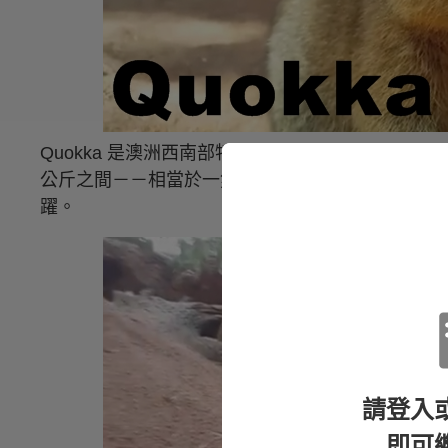
Quokka 是澳洲西南部特有的動物，身長通常介
公斤之間－－相當於一隻普通家貓的大小。牠們的
躍。
請登入
即可