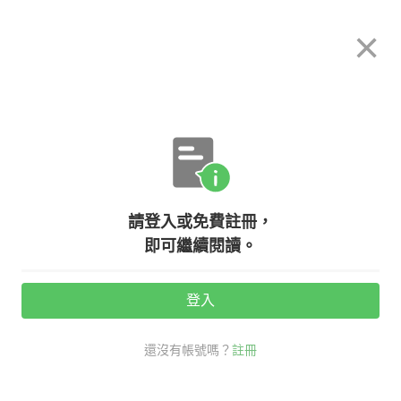
希平方
×
攻其不背
立即使用
App 開放下載中
購買課程
登入/註冊
英文專欄教學
請登入或免費註冊，
遨遊希臘神話世界！十大經典神話俚
即可繼續閱讀。
語的英文
登入
活動期間：
7/31 ~ 8/28
還沒有帳號嗎？
註冊
希臘
生活英文
看英文學新知
神話 英文