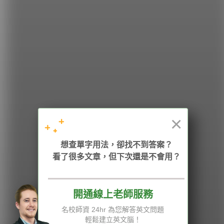
希平方
學英文的新希望
HOPE English 希平方學英文
×
想查單字用法，卻找不到答案？
加入我們 / 追蹤：
看了很多文章，但下次還是不會用？
開通線上老師服務
電話：02-2727-1778
( 週一至週五 9:00-12:00、13:30-18:00，國定假日除外 )
E-mail：service@hopenglish.com
名校師資 24hr 為您解答英文問題
統編：24746401
輕鬆建立英文腦！