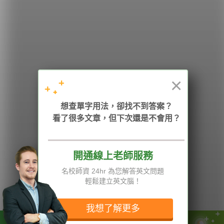
希平方
學英文的新希望
HOPE English 希平方學英文
×
想查單字用法，卻找不到答案？
加入我們 / 追蹤：
看了很多文章，但下次還是不會用？
開通線上老師服務
電話：02-2727-1778
( 週一至週五 9:00-12:00、13:30-18:00，國定假日除外 )
E-mail：service@hopenglish.com
名校師資 24hr 為您解答英文問題
統編：24746401
輕鬆建立英文腦！
攻其不背
ICRT
隱私權與服務條款
精選影片
翰林
說明與導覽
我想了解更多
每日片語
關於我們
專欄教學
媒體報導