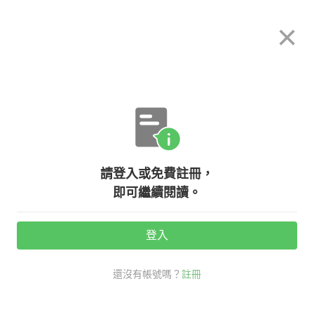
希平方
×
攻其不背
立即使用
App 開放下載中
購買課程
登入/註冊
英文專欄教學
請登入或免費註冊，
除了 interesting，『有趣的』英文
即可繼續閱讀。
還能這樣說...
登入
活動期間：
7/31 ~ 8/28
還沒有帳號嗎？
註冊
老外其實這樣說
社交英文
有趣 英文