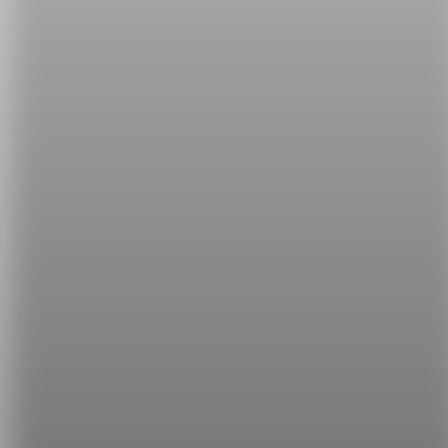
exciting 使人興奮的
The plot of the novel is so exciting and original.
（那本小說的情節既讓人感到興奮，又具有獨創
性。）
寫作時想要表達自己對書籍、電影等等的感想時，就
不會只有 interesting 可以用囉！