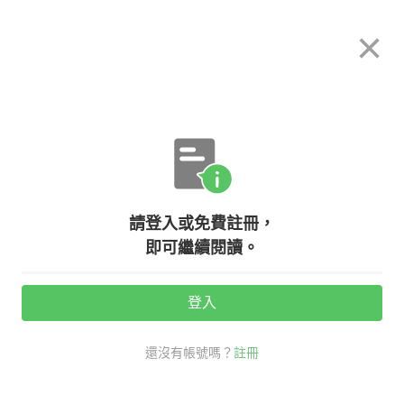
希平方
×
攻其不背
立即使用
App 開放下載中
購買課程
登入/註冊
英文專欄教學
請登入或免費註冊，
【希平方上課囉！】三分鐘認識關係
即可繼續閱讀。
代名詞 ＆ 關係副詞
登入
活動期間：
7/31 ~ 8/28
還沒有帳號嗎？
註冊
關係代名詞
老師救救我
考試英文
關係副詞