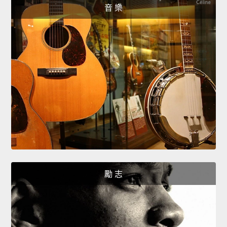
音 樂
勵 志