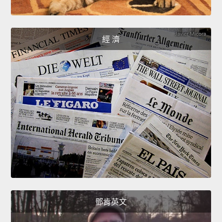
經 濟
鄧肯英文