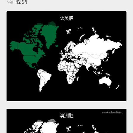
腔調
北美腔
澳洲腔