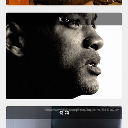
勵 志
會 談