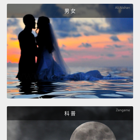
男 女
科 普