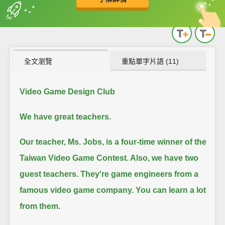
英
中
收錄佳句
功能升級
全文瀏覽
重點單字片語 (11)
Video Game Design Club
We have great teachers.
Our teacher, Ms. Jobs, is a four-time winner of the
Taiwan Video Game Contest. Also, we have two
guest teachers.
They're game engineers from a
famous video game company. You can learn a lot
from them.