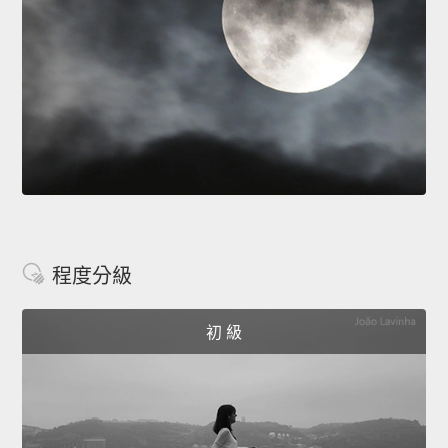
程度分級
初 級