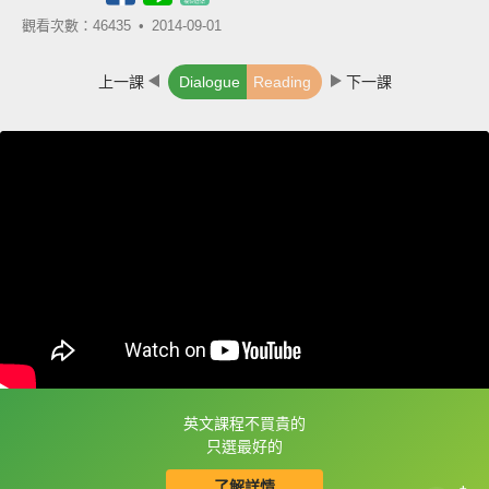
觀看次數：46435 •
2014-09-01
上一課
Dialogue
Reading
下一課
英文課程不買貴的
框選或點兩下字幕可以直接查字典喔！
只選最好的
了解詳情