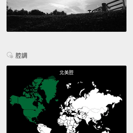
腔調
北美腔