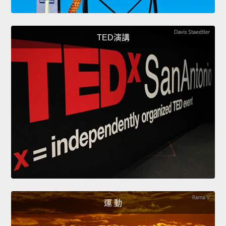
TED演講
運 動