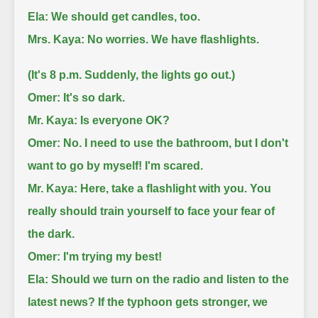
Ela: We should get candles, too.
Mrs. Kaya: No worries. We have flashlights.
(It's 8 p.m. Suddenly, the lights go out.)
Omer: It's so dark.
Mr. Kaya: Is everyone OK?
Omer: No. I need to use the bathroom, but I don't
want to go by myself! I'm scared.
Mr. Kaya: Here, take a flashlight with you. You
really should train yourself to face your fear of
the dark.
Omer: I'm trying my best!
Ela: Should we turn on the radio and listen to the
latest news? If the typhoon gets stronger, we