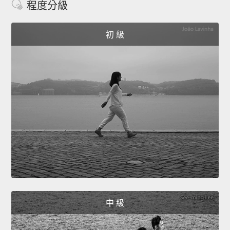
程度分級
初 級
中 級