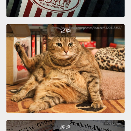
寵 物
經 濟