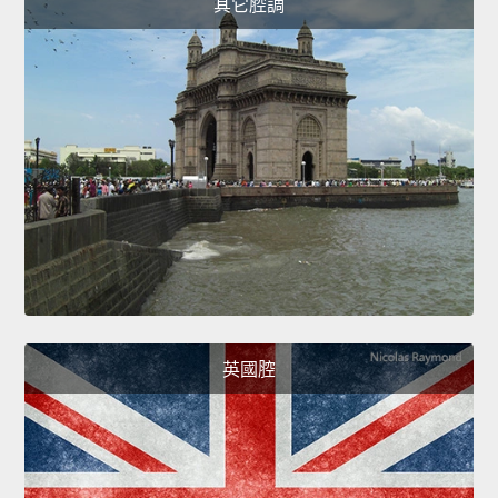
其它腔調
英國腔