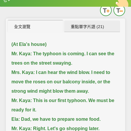
英
中
收錄佳句
功能升級
全文瀏覽
重點單字片語 (21)
(At Ela's house)
Mr. Kaya: The typhoon is coming. I can see the
trees on the street swaying.
Mrs. Kaya: I can hear the wind blow. I need to
move the roses on our balcony inside, or the
strong wind might blow them away.
Mr. Kaya: This is our first typhoon. We must be
ready for it.
Ela: Dad, we have to prepare some food.
Mr. Kaya: Right. Let's go shopping later.