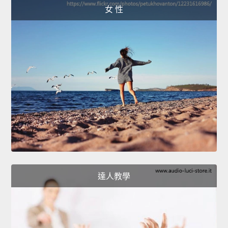
女 性
達人教學