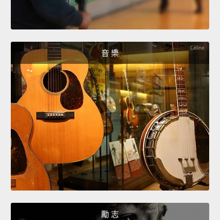
音 樂
勵 志