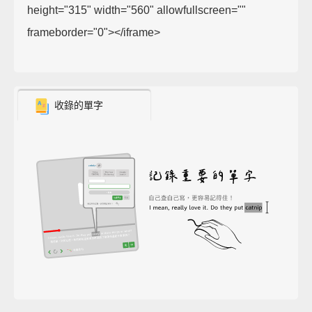
height="315" width="560" allowfullscreen=""
frameborder="0"></iframe>
收錄的單字