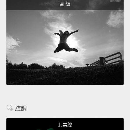
高 級
腔調
北美腔