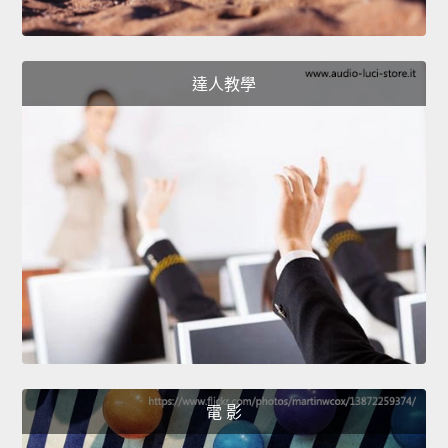
達人教學
電 影