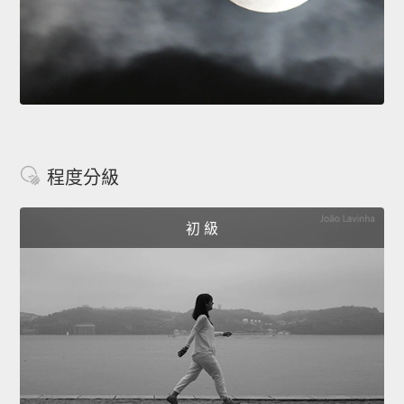
程度分級
初 級