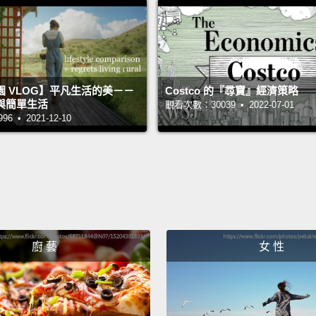
六、消
7. Clo
七、小
 VLOG】平凡生活的美－－
Costco 的『尋寶』經濟策略
Before
與簡單生活
觀看次數：30039 • 2022-07-01
之前
 • 2021-12-10
After.
之後
Did yo
你發現
廚 藝
女 性