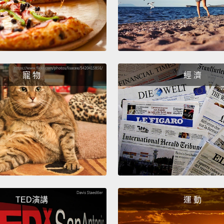
寵 物
經 濟
TED演講
運 動