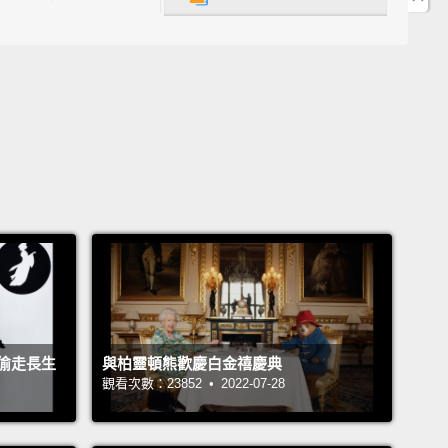
round?
 14 張，但你有注意到背景中的七個變化嗎？
 plant
加入的植物
appearing light
失的燈
nging shirts
變的衣服
appearing plant
失的植物
偷走長生
與柏靈頓熊歡慶白金禧慶典
nging pictures
觀看次數：23852 • 2022-07-28
變的圖畫
appearing friend