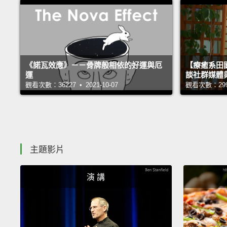
《諾瓦效應》－－骨牌般相依的好運與厄
【療癒系田園
運
談社群媒體
觀看次數：36227 • 2021-10-07
觀看次數：29996
主題影片
演 講