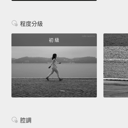
程度分級
初 級
腔調