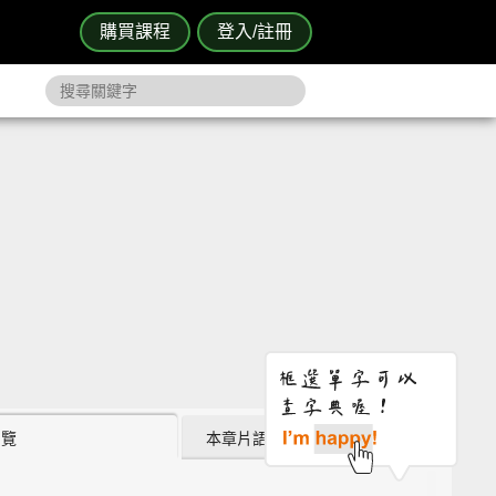
購買課程
登入/註冊
瀏覽
本章片語 (1)