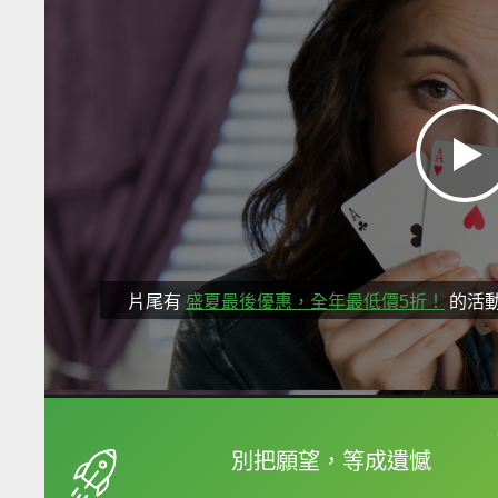
片尾有
盛夏最後優惠，全年最低價5折！
的活
框選或點兩下字幕可以
別把願望，等成遺憾