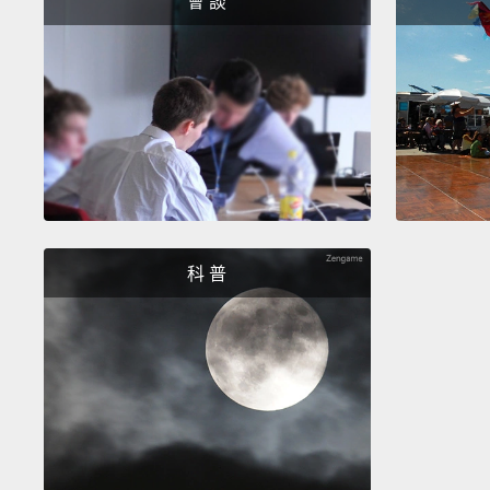
會 談
科 普