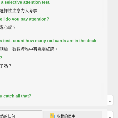
 a selective attention test.
選擇性注意力大考驗。
ll do you pay attention?
專心呢？
is test: count how many red cards are in the deck.
測驗：數數牌堆中有幾張紅牌。
?
了嗎？
u catch all that?
到那全部了嗎？
收錄的佳句
收錄的單字
swer is 14,
but did you notice the 7 changes in the