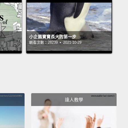
失的友人
wn noses
丑鼻子
小企鵝寶寶長大的第一步
.
觀看次數：28239 • 2021-10-29
u catch all that?
所有變化了嗎？
達人教學