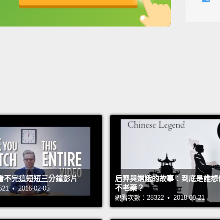
backg
英
中
免費功能
功能升級
答案是
1. New
一、新
2. Dis
二、消
3. Cha
三、改
4. Dis
四、消
看不完這短短三分鐘影片
后羿與嫦娥的故事：到底是誰想
5. Cha
不老藥？
 • 2016-02-05
五、改
觀看次數：28322 • 2018-09-21
6. Dis