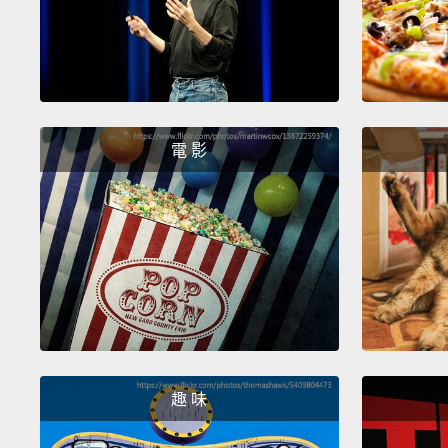
電 影
趣 味