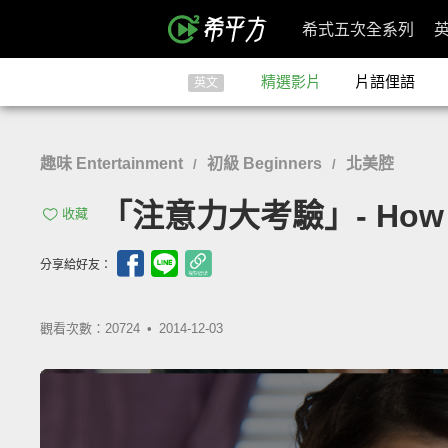
希式五次全系列
精選影片
片語俚語
英文
趣味 Entertainment
初級 Beginners
北美腔
/
/
「注意力大考驗」- How Wel
收藏
分享給好友：
觀看次數：20724 •
2014-12-03