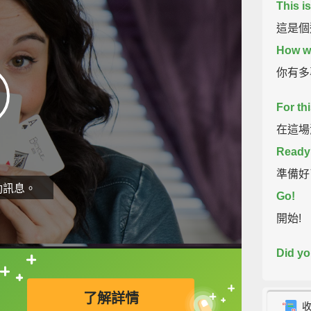
This is
這是個
How we
你有多
For th
在這場
Ready
準備好
動訊息。
Go!
開始!
Did yo
你有看
直接查字典喔！
了解詳情
The an