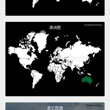
澳洲腔
其它腔調