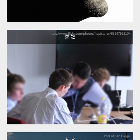
會 談
人 文