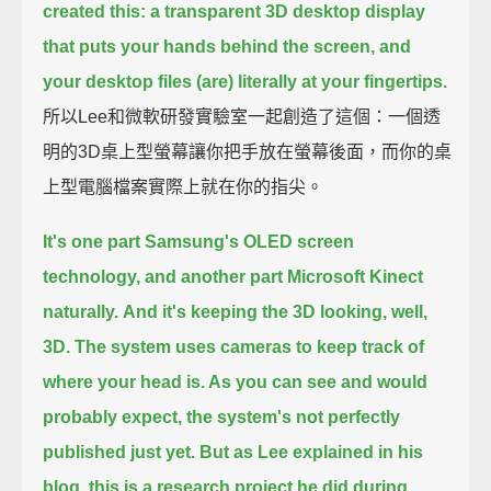
created this:
a transparent 3D desktop display
that puts your hands behind the screen,
and
your desktop files (are) literally at your fingertips.
所以Lee和微軟研發實驗室一起創造了這個：一個透
明的3D桌上型螢幕讓你把手放在螢幕後面，而你的桌
上型電腦檔案實際上就在你的指尖。
It's one part Samsung's OLED screen
technology, and another part Microsoft Kinect
naturally.
And it's keeping the 3D looking, well,
3D.
The system uses cameras to keep track of
where your head is.
As you can see and would
probably expect, the system's not perfectly
published just yet.
But as Lee explained in his
blog, this is a research project he did during