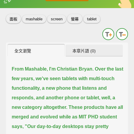
英
中
收錄佳句
功能升級
面板
mashable
screen
螢幕
tablet
全文瀏覽
本章片語 (0)
From Mashable, I'm Christian Bryan.
Over the last
few years, we've seen tablets with multi-touch
functionality,
a new phone that listens and
responds, and another phone or tablet, well, a
new category altogether.
These products have all
merged and evolved while as MIT PHD student
says,
"Our day-to-day desktops stay pretty