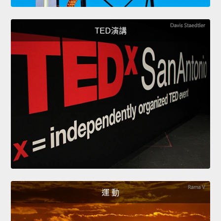
TED演講
運 動