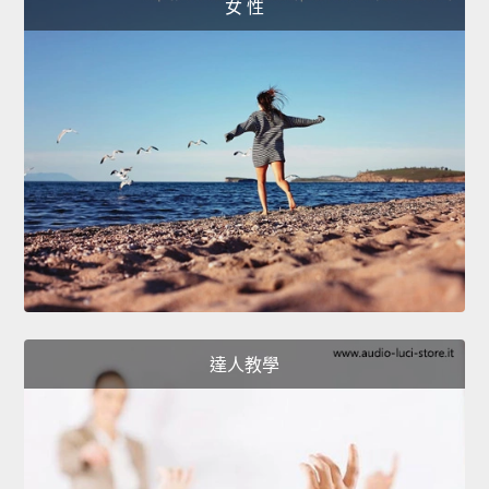
女 性
達人教學