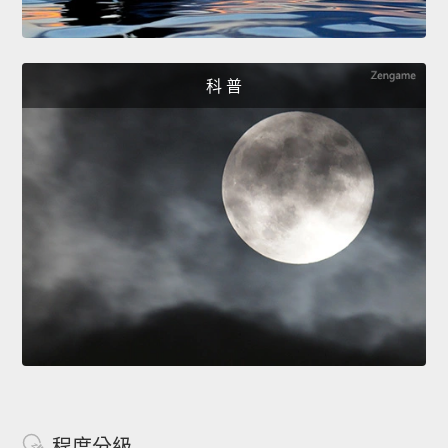
科 普
程度分級