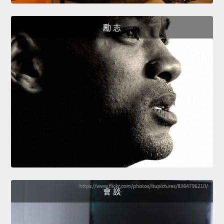
勵 志
會 談