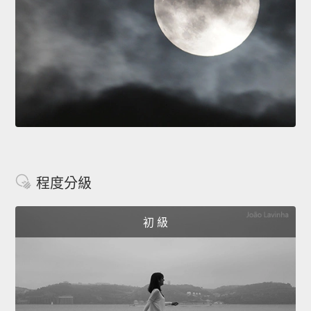
程度分級
初 級