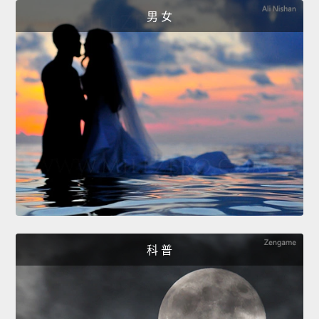
男 女
科 普