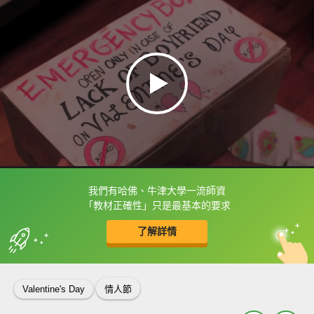
我們有哈佛、牛津大學一流師資
框選或點兩下字幕可以直接查字典喔！
「教材正確性」只是最基本的要求
了解詳情
英
中
收錄佳句
功能升級
Valentine's Day
情人節