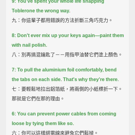
9:
You've spent your whole life snapping
Toblerone the wrong way.
九：你這輩子都用錯誤的方法折斷三角巧克力。
8:
Don't ever mix up your keys again—
paint them
with nail polish.
八：別再搞混鑰匙了－－用指甲油替它們塗上顏色。
7:
To pull the aluminium foil comfortably, bend
the tabs on each side.
That's why they're there.
七：要輕鬆地拉出鋁箔紙，將兩側的小紙標折一下。
那就是它們在那的理由。
6:
You can prevent power cables from coming
loose by tying them like so.
六：你可以這樣綁電線來避免它們鬆掉。