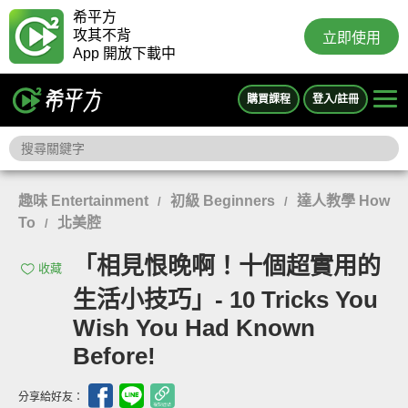
希平方
攻其不背
立即使用
App 開放下載中
購買課程
登入/註冊
趣味 Entertainment
初級 Beginners
達人教學 How
/
/
To
北美腔
/
「相見恨晚啊！十個超實用的
收藏
生活小技巧」- 10 Tricks You
Wish You Had Known
Before!
分享給好友：