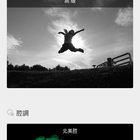
高 級
腔調
北美腔