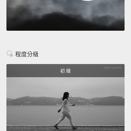
程度分級
初 級