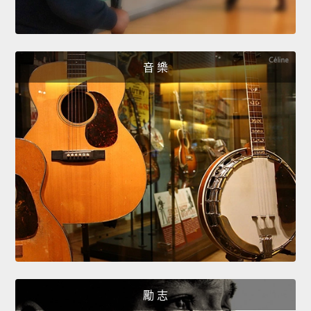
音 樂
勵 志