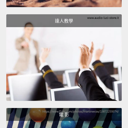
達人教學
電 影