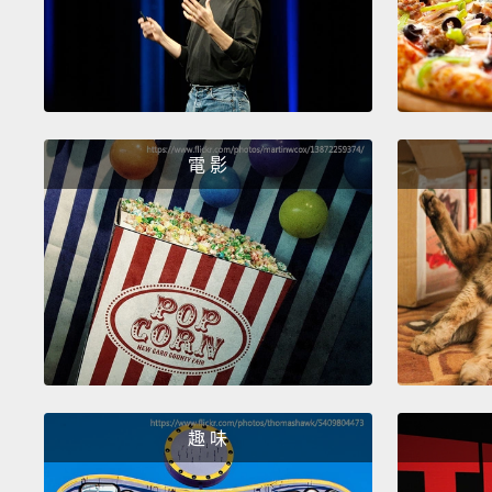
電 影
趣 味