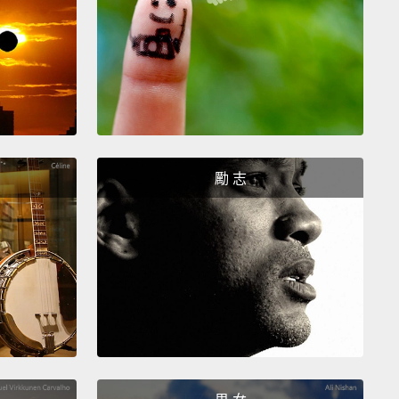
bottle.
Use coffee filters or newspaper instead of
towels to wipe your mirrors and windows clean.
int-free properties will leave you with a serious no-
 shine,
and you eliminate waste.
於你自己的窗戶和鏡面玻璃清潔劑。混合兩杯水、半杯
蘋果醋，以及四分之一杯消毒用酒精，全加到噴水瓶
勵 志
用咖啡濾紙或報紙取代紙巾來將鏡子和窗戶擦乾淨。它
毛的特性會帶給你完全不留痕跡的閃亮，而且你還消除
it back, relax, and enjoy your fresh green clean
Thanks for watching.
For more great tips,
ibe and click on the videos on screen.
舒服地坐好、好好放鬆，享受你剛打掃好的綠色乾淨家
謝收看。想知道更多超棒的妙招，訂閱並點選畫面上的