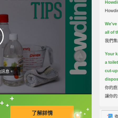
Howdin
Howd
We've 
all of
我們集
Your k
a toile
cut-up
動訊息。
dispos
你的廚
讓你的
到處理
直接查字典喔！
了解詳情
Give y