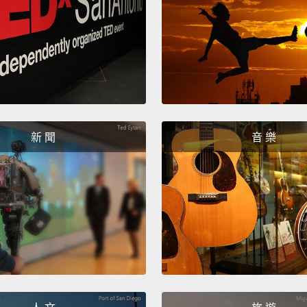
spray 
paper 
Their l
streak
製作屬
白醋或
新 聞
音 樂
中。利
們不起
浪費。
Now, s
home.
subscr
現在，
園。謝