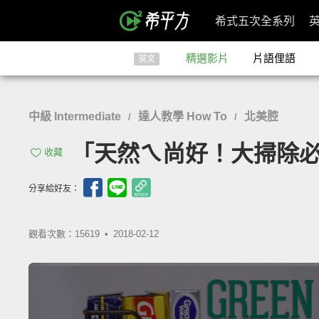
希式五次全系列
精選影片
片語俚語
英文
中級 Intermediate
達人教學 How To
北美腔
/
/
「天然ㄟ尚好！大掃除必備的無
收藏
分享給好友：
觀看次數：15619 •
2018-02-12