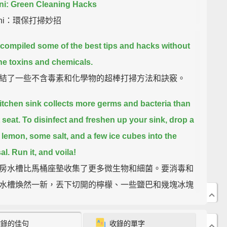
i: Green Cleaning Hacks
ini：環保打掃妙招
compiled some of the best tips and hacks without
 the toxins and chemicals.
結了一些不含毒素和化學物的超棒打掃方法和訣竅。
itchen sink collects more germs and bacteria than
t seat.
To disinfect and freshen up your sink,
drop a
 lemon, some salt, and a few ice cubes into the
al.
Run it, and voila!
房水槽比馬桶座墊收集了更多微生物和細菌。要消毒和
水槽煥然一新，丟下切開的檸檬、一些鹽巴和幾塊冰塊
器裡。讓它運轉，然後就大功告成啦!
收錄的佳句
收錄的單字
our stainless steel surfaces an extra sparkle
by