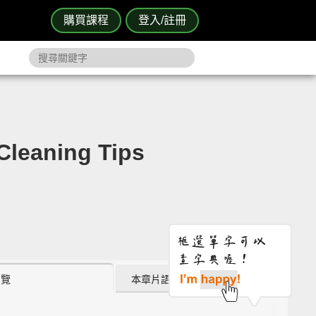
購買課程
登入/註冊
ning Tips
瀏覽
本章片語 (2)