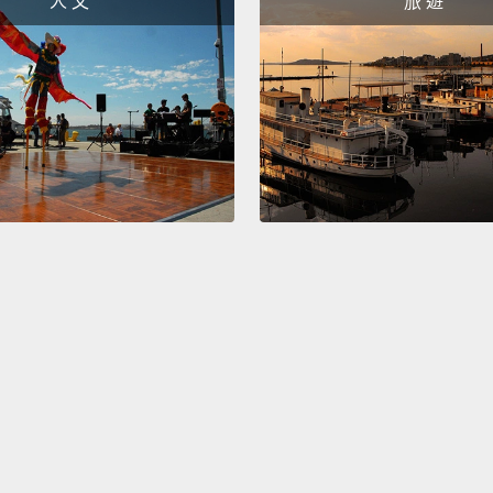
人 文
旅 遊
影片。