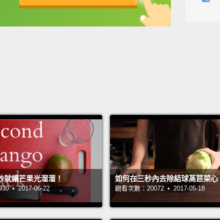
rubbin
英
中
免費功能
功能升級
cloth.
讓不鏽
用布擦
Over t
To kil
mattre
mattres
你的床
並替床
秒就讓芒果光溜溜！
如何在三秒內去除結球萵苣菜心
風乾。
 • 2017-06-22
觀看次數：20072 • 2017-05-18
Give y