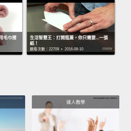
with lemon wedges and microwave on high until
.
Let sit for 15 minutes;
then use a clean paper
o wipe the interior.
潔你家的微波爐。將一杯水加上檸檬角，高溫微波到冒
用毛巾摺
生活智慧王：打開瓶蓋，你只需要...一張
止。靜置十五分鐘，接著用乾淨的紙巾擦拭內部。
紙！
觀看次數：22709 • 2016-08-10
 putting in the garbage bag,
stick a folded
per in the bottom of your trash can
to absorb
and catch fallen trash for easy cleanup.
放進去之前，將對摺的報紙塞到垃圾桶底部，以吸收臭
住掉出來的垃圾，讓清理更便利。
達人教學
nfoil as a glass pan scrubber.
Use a bit of
hing liquid and a ball of foil in place of a steel
oap pad and scrub.