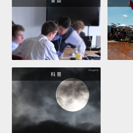
會 談
科 普