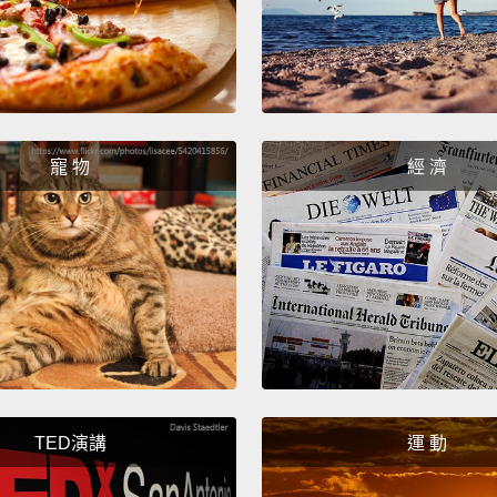
用錫箔
箔紙代
Bring 
the pa
寵 物
經 濟
bring t
tables
marvel
讓鍋碗
子移開
現。
Make y
mirror
TED演講
運 動
cider 