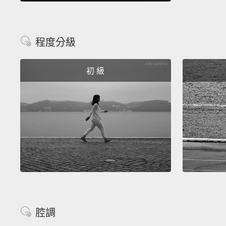
程度分級
初 級
腔調