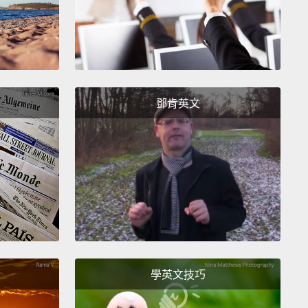
紙當作清洗玻璃鍋的器具。加一點洗碗液，並用一球錫
替鋼絲刷，然後好好刷洗。
your pots and pans back to life.
Fill the bottom of
n with water,
plus one cup of white vinegar, and
鄧肯英文
o a boil.
Remove the pan from heat and add two
poons of baking soda.
Empty the pan, scour, and
.
瓢盆重生。鍋底注水，加入一杯白醋，接著煮沸。將鍋
火源，加入兩大匙蘇打粉。清空鍋子、刷一刷，奇蹟出
our own glass cleaner for your windows and
s.
Combine two cups of water, a half cup white or
學英文技巧
vinegar,
and a fourth cup of rubbing alcohol in a