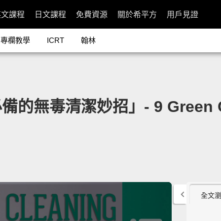
英文課程
日文課程
免費資源
關於希平方
用戶見證
專欄教學
ICRT
翰林
毒清潔妙招」- 9 Green Clea
全文