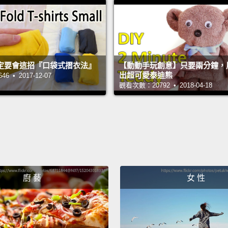
water 
steamy
towel t
徹底清
定要會這招『口袋式摺衣法』
【動動手玩創意】只要兩分鐘，
蒸氣為
出超可愛泰迪熊
 • 2017-12-07
觀看次數：20792 • 2018-04-18
Before
newspa
odors 
垃圾袋
味和接
廚 藝
女 性
Use ti
dishwas
wool s