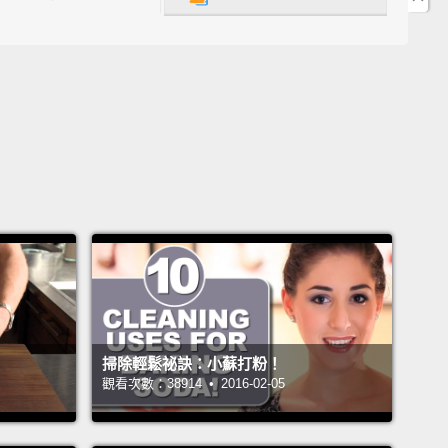
g them down with olive oil; then buffing with a
鋼表面格外亮晶晶，方法是用橄欖油徹底擦拭，接著再
亮。
ime, your mattress collects a lot of dust and sweat.
l the odor-causing bacteria and disinfect your
ss,
pour vodka into a spray bottle, spritz your
s, and let it air-dry.
墊會隨著時間過去積累許多灰塵和汗水。要消滅異味菌
墊消毒，將伏特加倒入噴水瓶中，噴灑床墊，接著讓它
掃除輕鬆祕訣：小蘇打粉！
觀看次數：38914 • 2016-02-05
our microwave a deep clean.
Combine one cup of