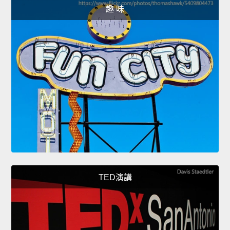
趣 味
TED演講