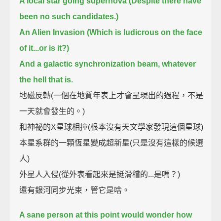
A local star going supernova (Despite there have
been no such candidates.)
An Alien Invasion (Which is ludicrous on the face
of it...or is it?)
And a galactic synchronization beam, whatever
the hell that is.
地磁反轉(一個在地質年表上才會呈現出的過程，不是
一天就會發生的。)
和神祕的X星球相撞(根本沒有天文學家發現這個星球)
本星系群的一顆恆星變成超新星(只是沒有這樣的候選
人)
外星人入侵(從外表看起來是挺滑稽的...是嗎？)
還有銀河同步光束，管它是啥。
A sane person at this point would wonder how