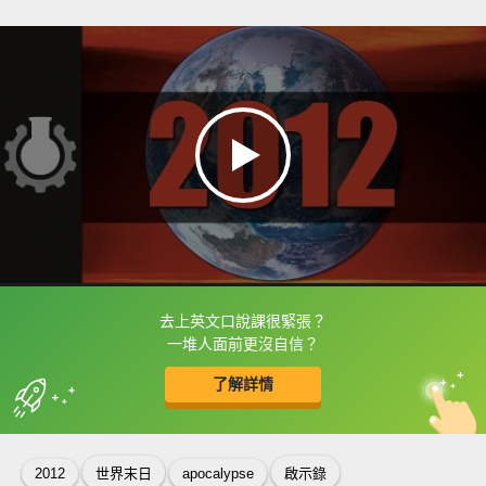
去上英文口說課很緊張？
框選或點兩下字幕可以直接查字典喔！
一堆人面前更沒自信？
了解詳情
英
中
收錄佳句
功能升級
2012
世界末日
apocalypse
啟示錄