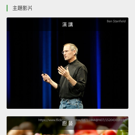
主題影片
演 講
廚 藝