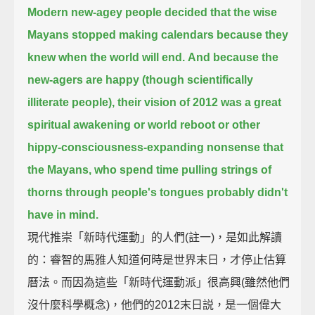
Modern new-agey people decided that the wise
Mayans stopped making calendars
because they
knew when the world will end.
And because the
new-agers are happy (though scientifically
illiterate people),
their vision of 2012 was a great
spiritual awakening or world reboot
or other
hippy-consciousness-expanding nonsense that
the Mayans,
who spend time pulling strings of
thorns through people's tongues probably didn't
have in mind.
現代推崇「新時代運動」的人們(註一)，是如此解讀
的：睿智的馬雅人知道何時是世界末日，才停止估算
曆法。而因為這些「新時代運動派」很高興(雖然他們
沒什麼科學概念)，他們的2012末日説，是一個偉大