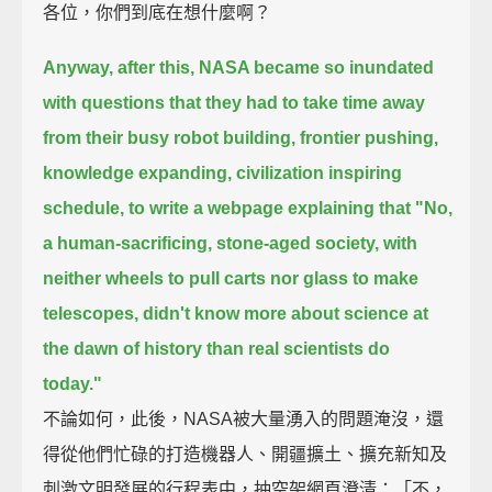
各位，你們到底在想什麼啊？
Anyway, after this, NASA became so inundated
with questions that they had to take time away
from
their busy robot building, frontier pushing,
knowledge expanding, civilization inspiring
schedule,
to write a webpage explaining that "No,
a human-sacrificing, stone-aged society,
with
neither wheels to pull carts nor glass to make
telescopes,
didn't know more about science at
the dawn of history than real scientists do
today."
不論如何，此後，NASA被大量湧入的問題淹沒，還
得從他們忙碌的打造機器人、開疆擴土、擴充新知及
刺激文明發展的行程表中，抽空架網頁澄清：「不，