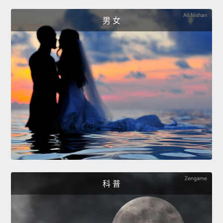
男 女
科 普