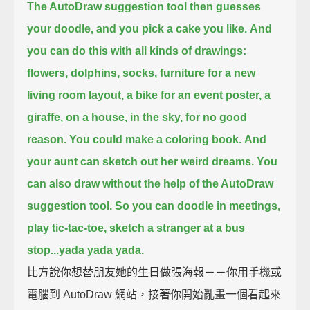
The AutoDraw suggestion tool then guesses
your doodle, and you pick a cake you like.
And
you can do this with all kinds of drawings:
flowers, dolphins, socks,
furniture for a new
living room layout, a bike for an event poster,
a
giraffe, on a house, in the sky, for no good
reason.
You could make a coloring book.
And
your aunt can sketch out her weird dreams.
You
can also draw without the help of the AutoDraw
suggestion tool.
So you can doodle in meetings,
play tic-tac-toe,
sketch a stranger at a bus
stop...
yada yada yada.
比方說你想替朋友她的生日做張海報－－你用手機或
電腦到 AutoDraw 網站，接著你開始亂畫一個看起來