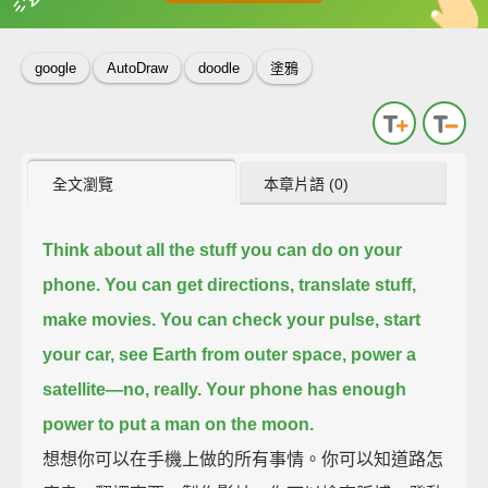
英
中
收錄佳句
功能升級
google
AutoDraw
doodle
塗鴉
全文瀏覽
本章片語 (0)
Think about all the stuff you can do on your
phone.
You can get directions, translate stuff,
make movies.
You can check your pulse, start
your car, see Earth from outer space, power a
satellite—
no, really.
Your phone has enough
power to put a man on the moon.
想想你可以在手機上做的所有事情。你可以知道路怎