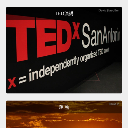
TED演講
運 動