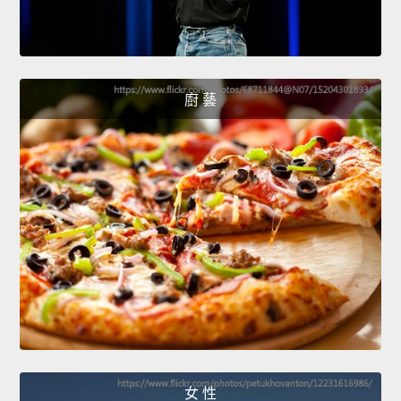
廚 藝
女 性