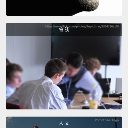
會 談
人 文