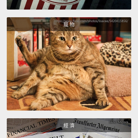
寵 物
經 濟