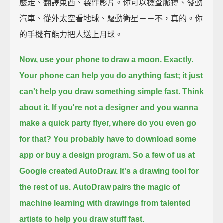
麼走、翻譯東西、製作影片。你可以檢查脈搏、發動
汽車、從外太空看地球、驅動衛星－－不，真的。你
的手機有能力把人送上月球。
Now, use your phone to draw a moon.
Exactly.
Your phone can help you do anything fast;
it just
can't help you draw something simple fast.
Think
about it.
If you're not a designer and you wanna
make a quick party flyer,
where do you even go
for that?
You probably have to download some
app or buy a design program.
So a few of us at
Google created AutoDraw.
It's a drawing tool for
the rest of us.
AutoDraw pairs the magic of
machine learning with drawings from talented
artists to help you draw stuff fast.