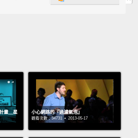
e seen what we thought was unseeable.
到原本認為見不到的東西。
y of dogs will lead blind runner Tom Panek across
ish line.
盲犬接力帶領視障跑者 Tom Panek 跑過終點線。
s Mahut lost in the French Open,
but then his
year-old son ran onto the court to give his dad a
g.
las Mahut 在法國網球公開賽失利，但接著他七歲的兒子
場，給爸爸一個大大的擁抱。
刺計畫＿星
小心網路的『過濾氣泡』
觀看次數：34731 • 2013-05-17
es