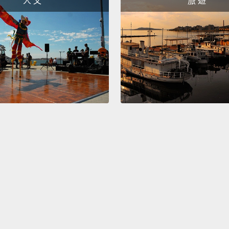
人 文
旅 遊
Use you
empath
bigger
用你的
連結，
To eve
致所有
Search
繼續搜
Googl
Googl