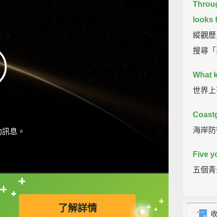
Throug
looks 
縱觀歷
搜尋「
What k
世界上
Coastg
海岸防
動訊息。
Five y
五個青
直接查字典喔！
The fi
了解詳情
在兩小