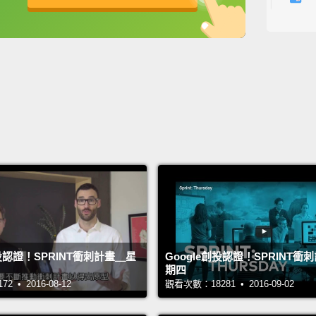
We hav
英
中
免費功能
功能升級
我們見
A rela
the fin
一群導
Nicola
seven-
big hu
Nico
跑過球
創投認證！SPRINT衝刺計畫＿星
Google創投認證！SPRINT衝
期四
 • 2016-08-12
觀看次數：18281 • 2016-09-02
Shero
女英雄