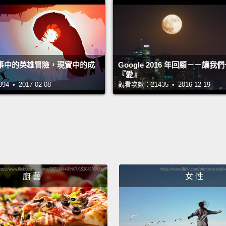
Her an
out the
這對姊
故事中的英雄冒險，現實中的成
Google 2016 年回顧－－讓
『愛』
I want
 • 2017-02-08
觀看次數：21435 • 2016-12-19
我想要
Two...
二...
I love 
廚 藝
女 性
我愛你
...three
...三。