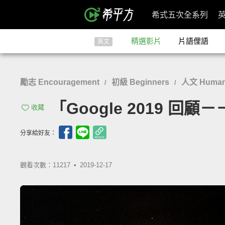
希式五次全系列
精選影片
片語俚語
英文
勵志 Encouragement
初級 Beginners
人文 Humanit
/
/
「Google 2019 回顧－
收藏
分享給好友：
觀看次數：11217 •
2019-12-17