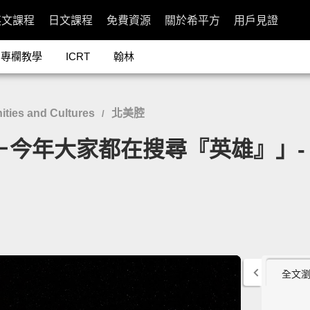
英文課程
日文課程
免費資源
關於希平方
用戶見證
專欄教學
ICRT
翰林
ies and Cultures
北美腔
/
－今年大家都在搜尋『英雄』」- Year
全文