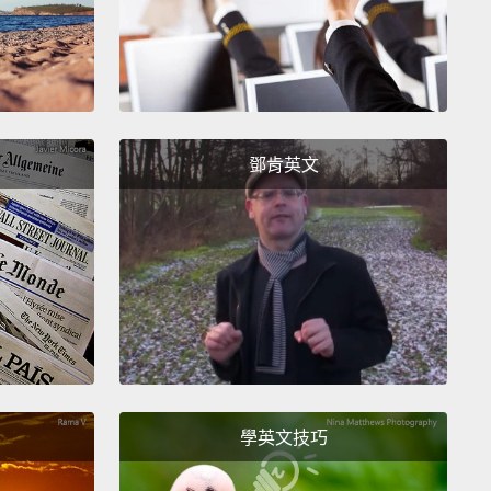
y what I was thinking.
就是這麼想的。
eroes that can fly
鄧肯英文
超級英雄
u are free to be you, it is the best feeling in the
自在地做自己是世界上最棒的感覺。
the Sully Sullenberger of pizza.
的 Sully Sullenberger。
ily is making a grant to eliminate their student
學英文技巧