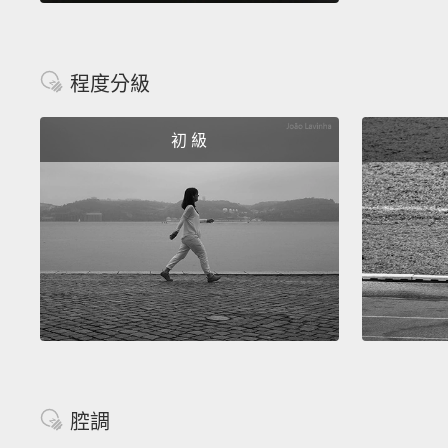
程度分級
初 級
腔調