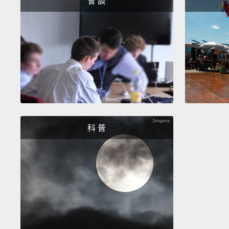
會 談
科 普