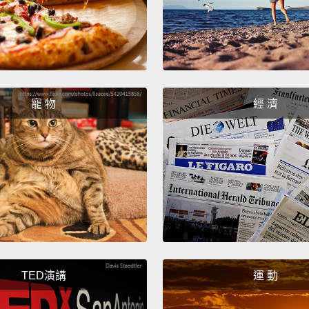
Exactl
我完全
Superh
寵 物
經 濟
會飛的
When yo
world.
能自由
He is 
他是披薩界
My fam
TED演講
運 動
loans.