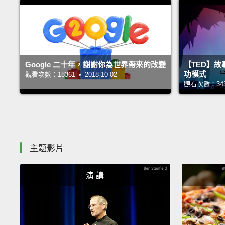
Google 二十年，謝謝你為世界帶來的改變
【TED】
功模式
觀看次數：18361 • 2018-10-02
觀看次數：34394
主題影片
演 講