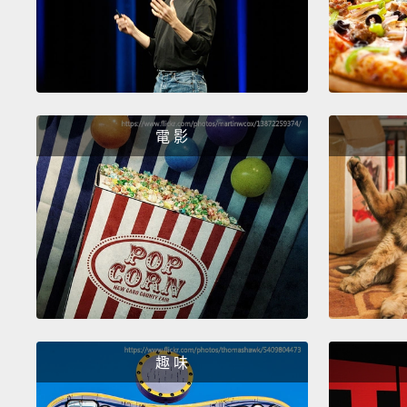
電 影
趣 味