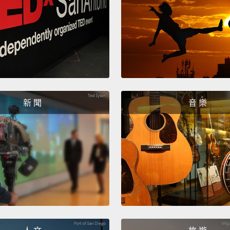
我的家
We kno
我們深
I'm gon
我絕不
新 聞
音 樂
Who sa
誰說我
Here i
來了。
The cat
這個獎