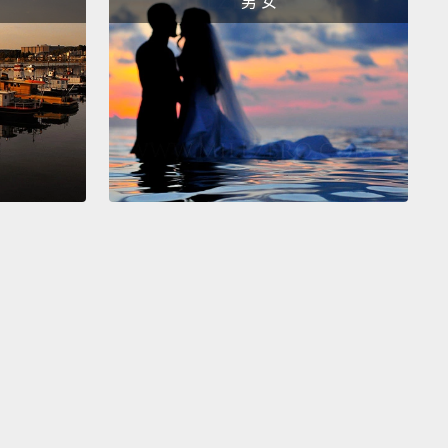
男 女
r heart, your courage, and vision to fix, to heal, to
ize, to connect.
Because living life for something
 than yourself is a hero's journey.
心、你的勇氣與視野，去彌補、療傷，理解他人、與人
因為不只為自己而活正是英雄所為。
ryone using their powers to empower others.
盡自己所能幫助他人的英雄。
 on.
尋。
e
e