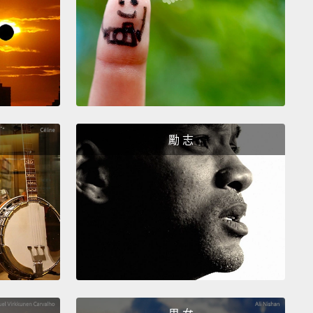
族決定捐出一筆錢，付清畢業生的助學貸款。
w deep down what's right
and what's needed.
知什麼事情是正確的，什麼事情是必須的。
na fight this.
屈服。
勵 志
ys I can't?
Nobody!
做不到？沒人有資格這麼說!
t comes. Never been done in competition.
沒人在比賽中做到過這個動作。
egory is love, y'all. Love!
項類別是愛，大家。是愛呀!