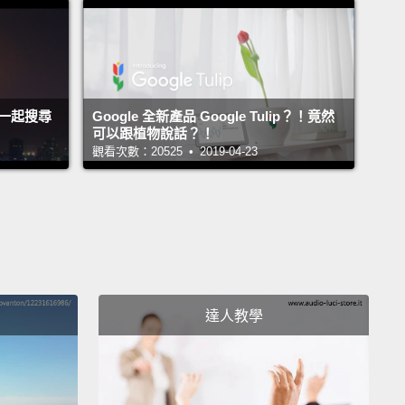
d her sister have been heroes for many little girls
re.
妹是很多小女孩心目中的英雄。
我們一起搜尋
Google 全新產品 Google Tulip？！竟然
可以跟植物說話？！
 to thank my amazing mom. She's my hero.
觀看次數：20525 • 2019-04-23
感謝我最了不起的母親。她是我的英雄。
you.
達人教學
。
.