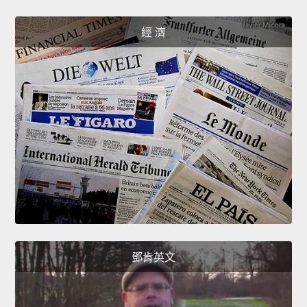
經 濟
鄧肯英文