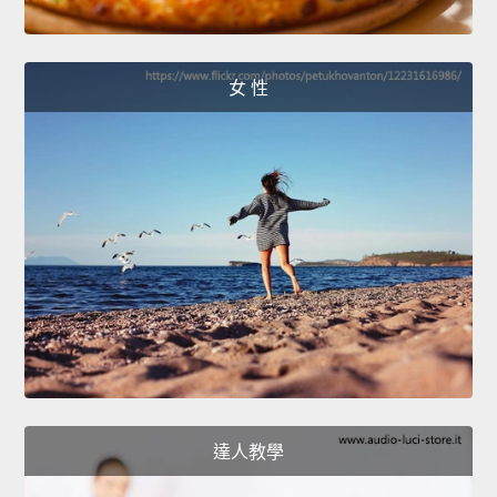
女 性
達人教學