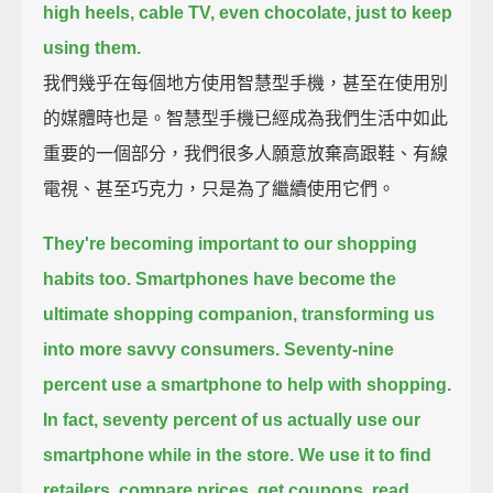
high heels,
cable TV, even chocolate, just to keep
using them.
我們幾乎在每個地方使用智慧型手機，甚至在使用別
的媒體時也是。智慧型手機已經成為我們生活中如此
重要的一個部分，我們很多人願意放棄高跟鞋、有線
電視、甚至巧克力，只是為了繼續使用它們。
They're becoming important to our shopping
habits too.
Smartphones have become the
ultimate shopping companion, transforming us
into more savvy consumers.
Seventy-nine
percent use a smartphone to help with shopping.
In fact, seventy percent of us actually use our
smartphone while in the store.
We use it to find
retailers, compare prices, get coupons, read