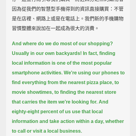
因為從我們的智慧型手機得到的資訊直接購買：不管
是在店裡、網路上或是在電話上。我們新的手機購物
習慣整體來說加在一起成為很大的消費。
And where do we do most of our shopping?
Usually in our own backyards!
In fact, finding
local information is one of the most popular
smartphone activities.
We're using our phones to
find everything from the nearest pizza place, to
movie showtimes,
to finding the nearest store
that carries the item we're looking for.
And
eighty-eight percent of us use that local
information and take action within a day,
whether
to call or visit a local business.