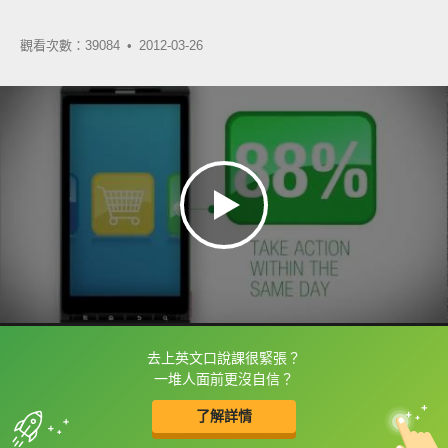
觀看次數：39084 •
2012-03-26
去上英文口說課很緊張？
框選或點兩下字幕可以直接查字典喔！
一堆人面前更沒自信？
了解詳情
英
中
收錄佳句
功能升級