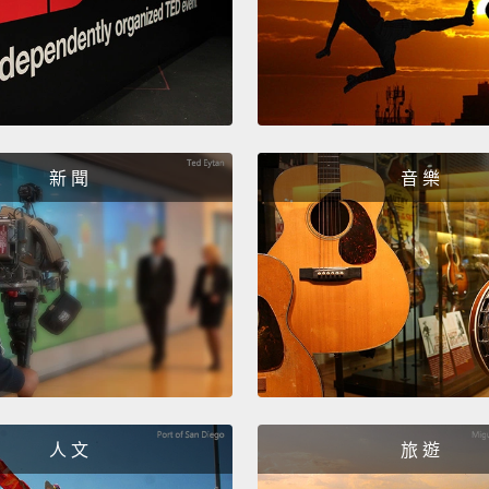
新 聞
音 樂
人 文
旅 遊