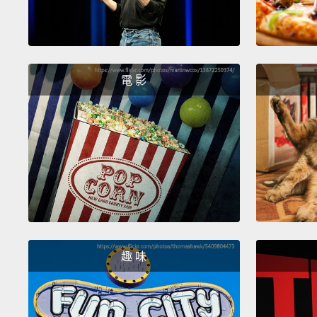
電 影
趣 味