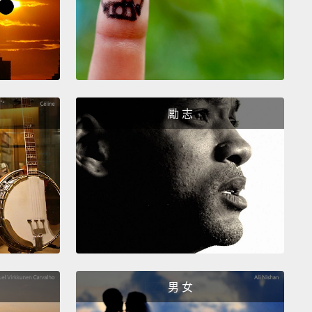
勵 志
男 女