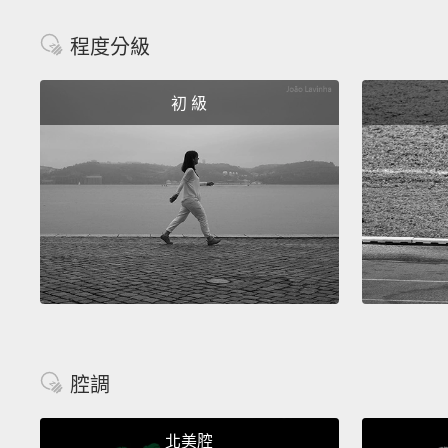
程度分級
初 級
腔調
北美腔