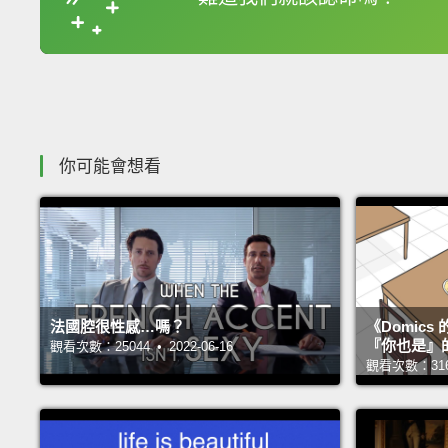
收錄佳句
你可能會想看
法國腔很性感…嗎？
《Domic
『你也是』
觀看次數：25044 • 2022-06-16
觀看次數：31649