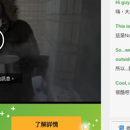
Hi guy
嗨，大
This i
這是No
So...w
outsid
所以.
動訊息。
Cool, 
很酷吧
直接查字典喔！
了解詳情