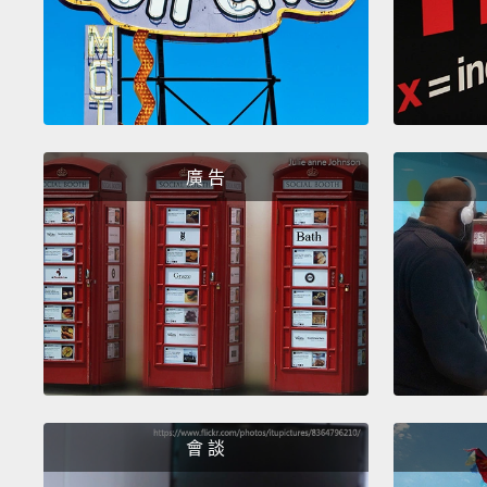
廣 告
會 談