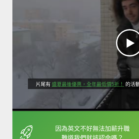
片尾有
盛夏最後優惠，全年最低價5折！
的活
框選或點兩下字幕可以
因為英文不好無法加薪升職
難道我們就該認命嗎？