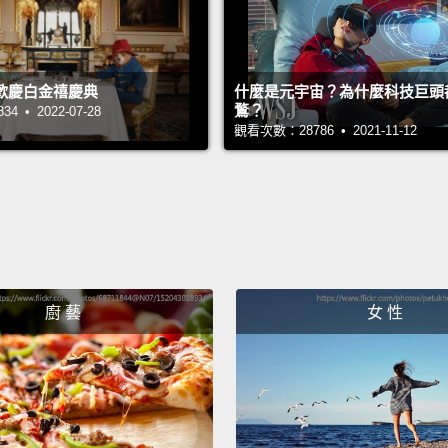
歡慶白金禧慶典
什麼是元宇宙？為什麼科技巨頭
鶩？
 • 2022-07-28
觀看次數：28786 • 2021-11-12
廚 藝
女 性