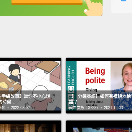
英
中
免費功能
功能升級
s 的手繪故事》當你不小心說
【一分鐘英語】如何有禮貌地給
的時候…
議？
 • 2022-03-02
觀看次數：37237 • 2021-12-03