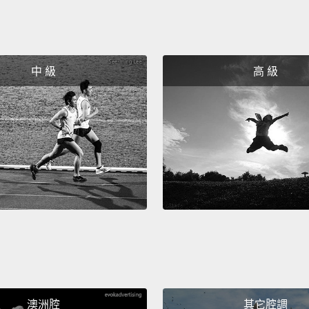
中 級
高 級
澳洲腔
其它腔調