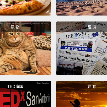
寵 物
經 濟
TED演講
運 動