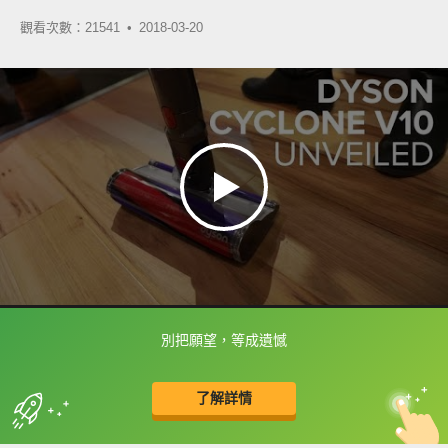
觀看次數：21541 •
2018-03-20
別把願望，等成遺憾
框選或點兩下字幕可以直接查字典喔！
了解詳情
英
中
收錄佳句
功能升級