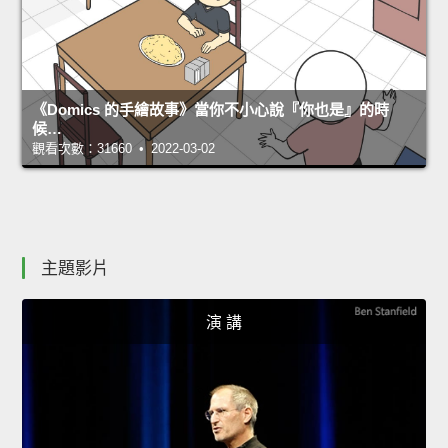
《Domics 的手繪故事》當你不小心說『你也是』的時
候…
觀看次數：31660 • 2022-03-02
主題影片
演 講