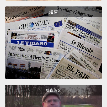
經 濟
鄧肯英文