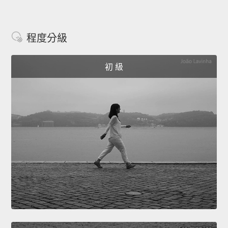
程度分級
初 級