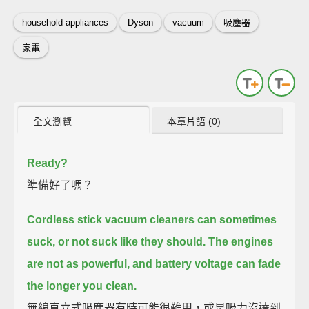
household appliances
Dyson
vacuum
吸塵器
家電
全文瀏覽
本章片語 (0)
Ready?
準備好了嗎？
Cordless stick vacuum cleaners can sometimes
suck,
or not suck like they should.
The engines
are not as powerful, and battery voltage can fade
the longer you clean.
無線直立式吸塵器有時可能很難用，或是吸力沒達到