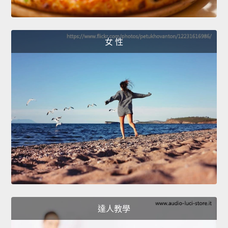
女 性
達人教學