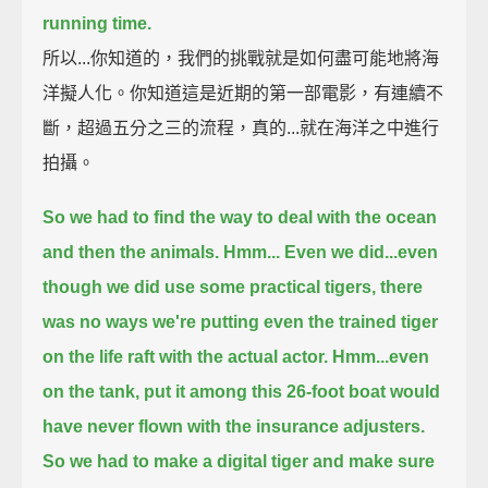
running time.
所以...你知道的，我們的挑戰就是如何盡可能地將海
洋擬人化。你知道這是近期的第一部電影，有連續不
斷，超過五分之三的流程，真的...就在海洋之中進行
拍攝。
So we had to find the way to deal with the ocean
and then the animals. Hmm...
Even we did...even
though we did use some practical tigers, there
was no ways we're putting
even the trained tiger
on the life raft with the actual actor.
Hmm...even
on the tank, put it among this 26-foot boat would
have
never flown with the insurance adjusters.
So we had to make a digital tiger and make sure