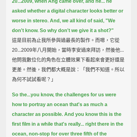
20...2009, when Ang came over, and he...
he
asked whether a digital character looks better or
worse in stereo.
And, we all kind of said, "We
don't know. So why don't we give it a shot?"
這是目前為止我所參與過最長的製作。而嗯，它從
20...2009年八月開始，當時李安過來拜訪，然後他...
他問我數位化的角色在立體效果下看起來會更好還是
更差。然後，我們都大概是說：「我們不知道。所以
為何不試試看呢？」
So the...you know, the challenges for us were
how to portray an ocean that's as much a
character as possible.
And you know this is the
first film in a while that's really...
right there in the
ocean, non-stop for over three fifth of the