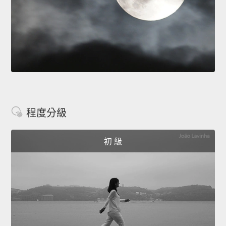
程度分級
初 級