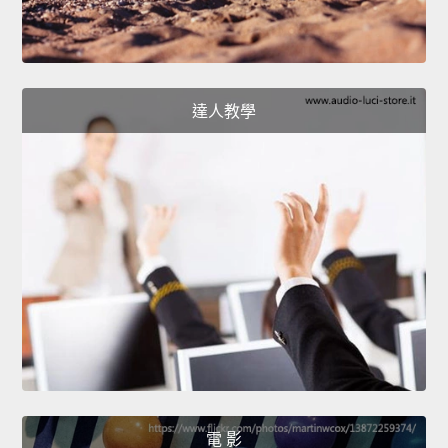
達人教學
電 影