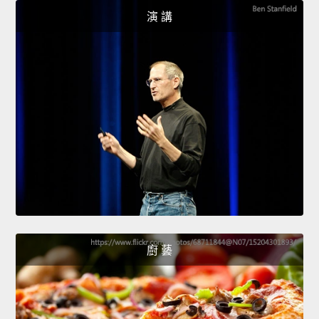
演 講
廚 藝