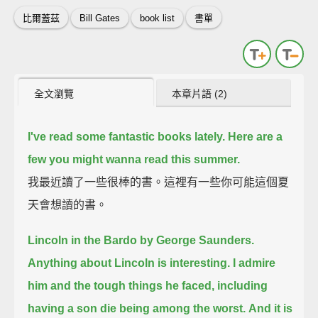
比爾蓋茲
Bill Gates
book list
書單
全文瀏覽
本章片語 (2)
I've read some fantastic books lately.
Here are a
few you might wanna read this summer.
我最近讀了一些很棒的書。這裡有一些你可能這個夏
天會想讀的書。
Lincoln in the Bardo by George Saunders.
Anything about Lincoln is interesting.
I admire
him and the tough things he faced, including
having a son die being among the worst.
And it is