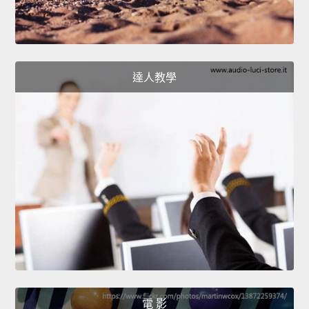
達人教學
電 影