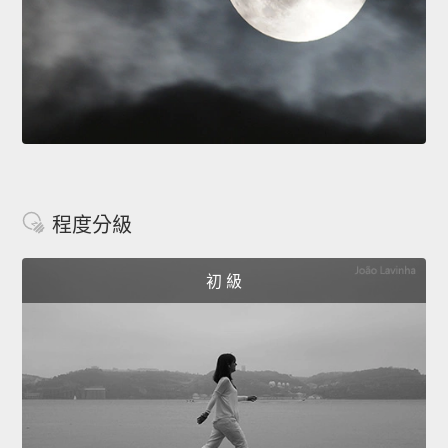
程度分級
初 級