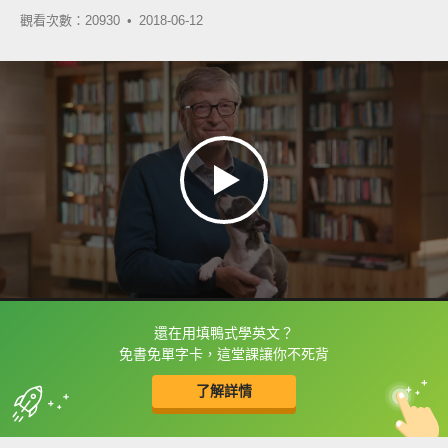
觀看次數：20930 •
2018-06-12
還在用填鴨式學英文？
框選或點兩下字幕可以直接查字典喔！
免書免單字卡，這堂課讓你不死背
了解詳情
英
中
收錄佳句
功能升級