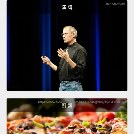
演 講
廚 藝