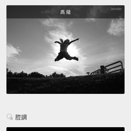
高 級
腔調