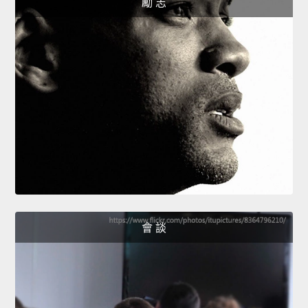
勵 志
會 談