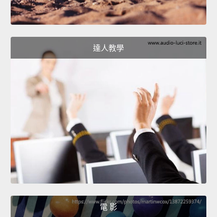
達人教學
電 影