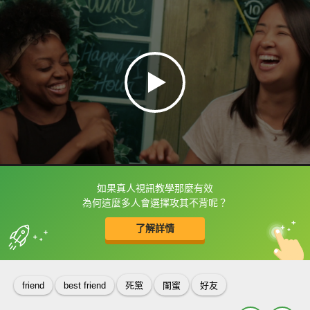
如果真人視訊教學那麼有效
框選或點兩下字幕可以直接查字典喔！
為何這麼多人會選擇攻其不背呢？
了解詳情
英
中
收錄佳句
功能升級
friend
best friend
死黨
閨蜜
好友