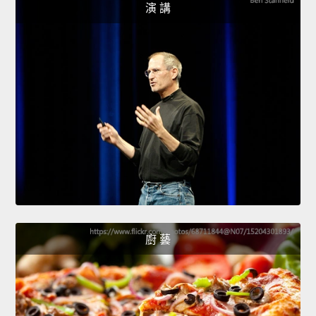
演 講
廚 藝