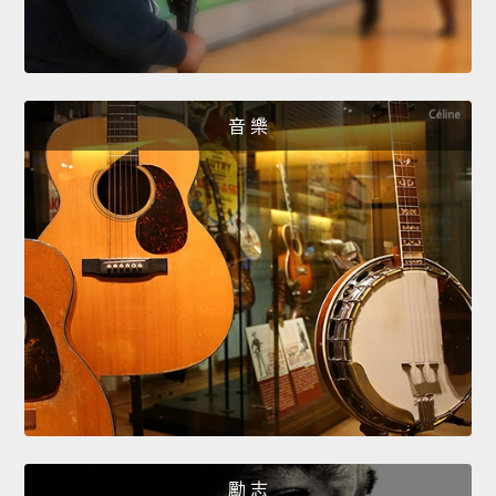
音 樂
勵 志