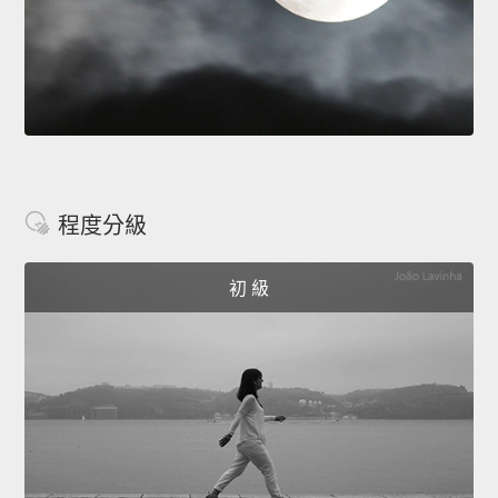
程度分級
初 級