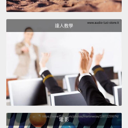
達人教學
電 影