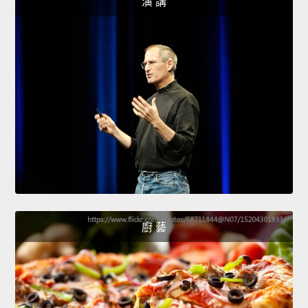
演 講
廚 藝