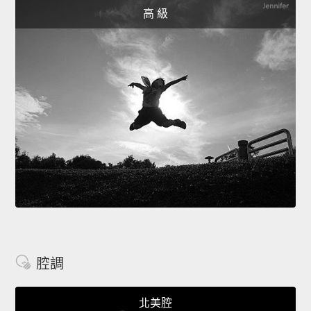
高 級
腔調
北美腔