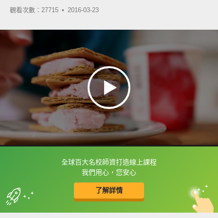
觀看次數：27715 •
2016-03-23
全球百大名校師資打造線上課程
框選或點兩下字幕可以直接查字典喔！
我們用心，您安心
了解詳情
英
中
收錄佳句
功能升級