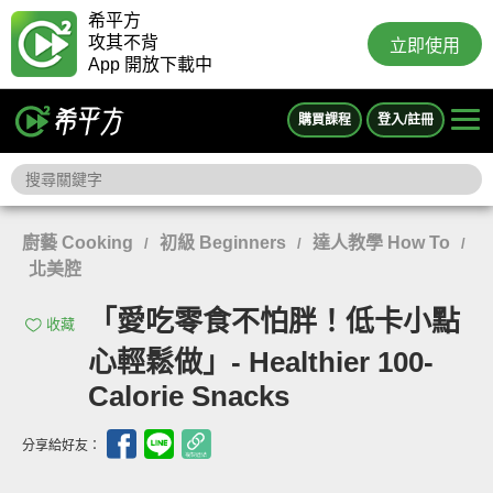
希平方
攻其不背
立即使用
App 開放下載中
購買課程
登入/註冊
廚藝 Cooking
初級 Beginners
達人教學 How To
/
/
/
北美腔
「愛吃零食不怕胖！低卡小點
收藏
心輕鬆做」- Healthier 100-
Calorie Snacks
分享給好友：