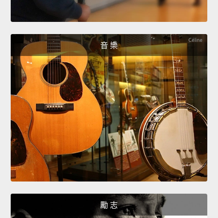
音 樂
勵 志