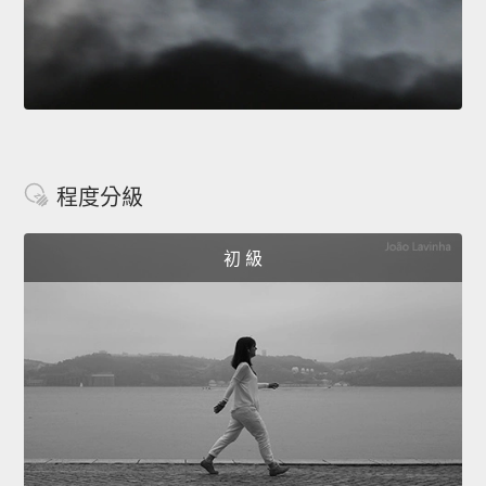
程度分級
初 級