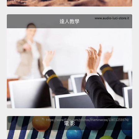
達人教學
電 影