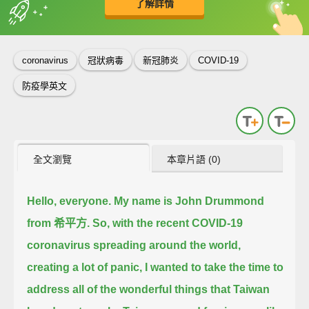
了解詳情
英
中
收錄佳句
功能升級
coronavirus
冠狀病毒
新冠肺炎
COVID-19
防疫學英文
全文瀏覽
本章片語 (0)
Hello, everyone. My name is John Drummond
from 希平方.
So, with the recent COVID-19
coronavirus spreading around the world,
creating a lot of panic,
I wanted to take the time to
address all of the wonderful things that Taiwan