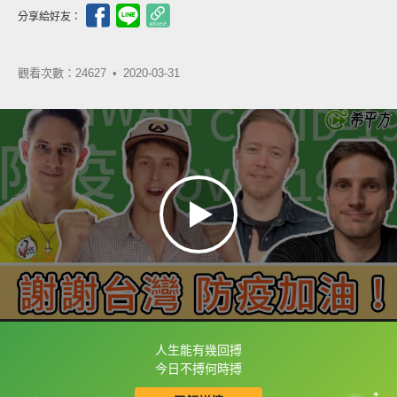
分享給好友：
觀看次數：24627 •
2020-03-31
人生能有幾回搏
框選或點兩下字幕可以直接查字典喔！
今日不搏何時搏