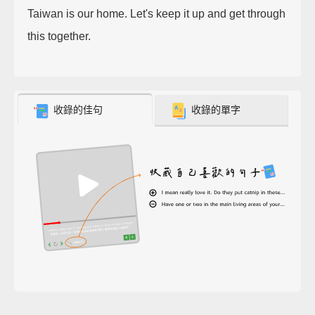
Taiwan is our home. Let's keep it up and get through
this together.
收錄的佳句
收錄的單字