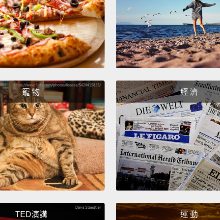
中間矗
有許多
藝術。
及建物
There
intere
寵 物
經 濟
Museum
create
togeth
that h
everyd
it,
from
really 
TED演講
運 動
這裡有