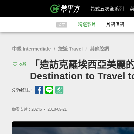
希式五次全系列
精選影片
片語俚語
英文
中級 Intermediate
旅遊 Travel
其他腔調
/
/
「造訪克羅埃西亞美麗的首都：札
收藏
Destination to Travel t
分享給好友：
觀看次數：20245 •
2018-09-21