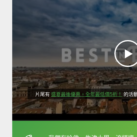
片尾有
盛夏最後優惠，全年最低價5折！
的活
框選或點兩下字幕可以