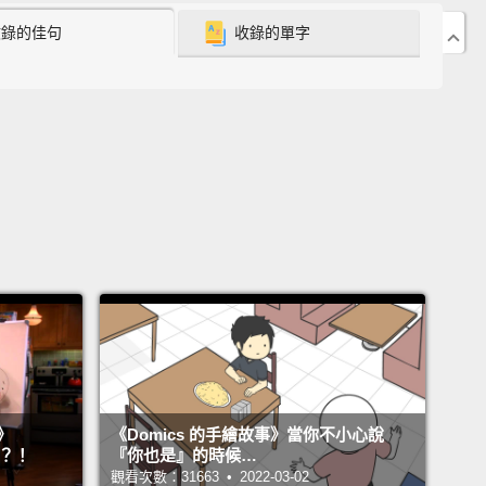
eople who visit Croatia go to the coast.
There's a
收錄的佳句
收錄的單字
 amazing cities, beaches, islands that everyone's
ng to at the moment,
but Croatia's got a lot more to
han just the coast.
There's been a lot of really
ng stuff going on in Zagreb in the past year.
A new
t terminal was opened,
and that means there's
e a lot more flights to the city available.
克羅埃西亞旅遊的人都會去沿海地區。那裡有許多很棒
、沙灘、島嶼，旅客們目前都大量湧入這些地區，但克
亞除了沿海地區以外，還有更多值得一訪的景點。去年
布發生了許多真的讓人很興奮的事情。一座新的機場航
啟用，那意味著會有更多班機能抵達這座城市。
》
《Domics 的手繪故事》當你不小心說
 has developed an amazing Christmas-market
』？！
『你也是』的時候…
It's actually been voted Europe's best Christmas
觀看次數：31663 • 2022-03-02