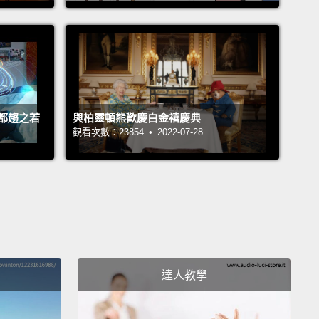
 for the last two years running.
布已發展了很棒的聖誕市集商圈。它其實前兩年就連續
為歐洲最棒的聖誕市集。
t place to start a visit to Zagreb is in the Old Town,
都趨之若
與柏靈頓熊歡慶白金禧慶典
t's where all the most historic buildings in the city
觀看次數：23854 • 2022-07-28
ere's a square called St. Mark's Square, with a St.
 church in the middle.
Zagreb has an amazing
al scene.
There's a lot of street art in the city.
If you
o look for it, you'll see it everywhere.
It's on the
of buildings;
even in the Old Town, there's street art
e of the most prominent squares and buildings.
達人教學
札格瑞布旅行第一站就是老城，那是這座城市裡最古色
建築物所在區域。那裡有一個名為聖馬克廣場的廣場，