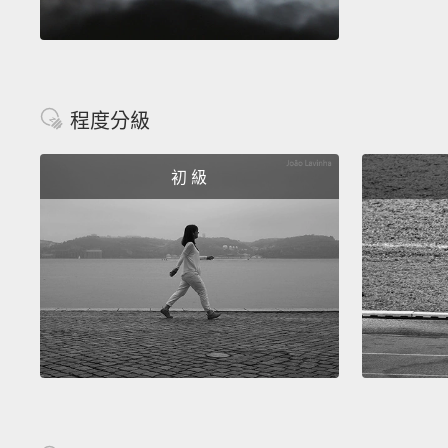
程度分級
初 級