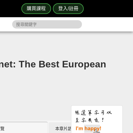
購買課程
登入/註冊
The Best European
瀏覽
本章片語 (1)