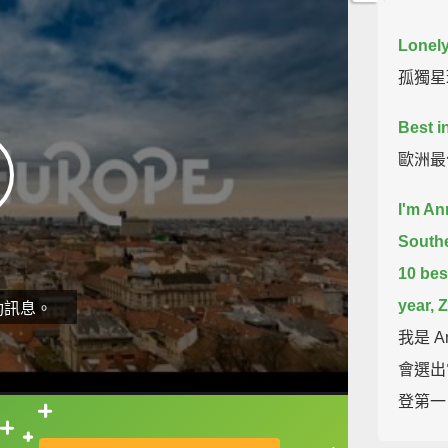
Lonely
孤獨星
Best i
歐洲最
I'm An
South
10 best
year, 
動訊息。
我是 
會選出
登第一
直接查字典喔！