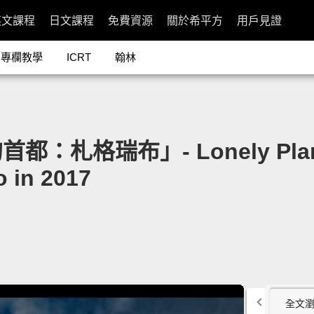
英文課程
日文課程
免費資源
關於希平方
用戶見證
專欄教學
ICRT
翰林
格瑞布」- Lonely Planet: 
o in 2017
全文