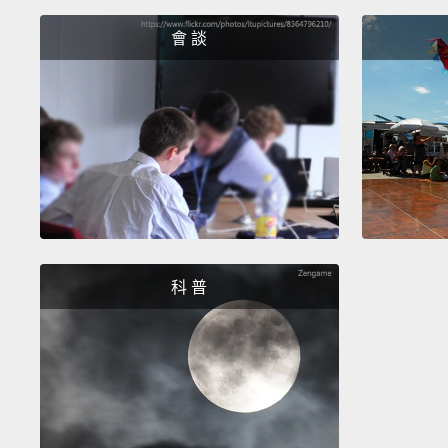
會 談
科 普