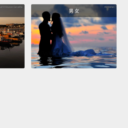
great craft beer that's been made locally.
If you're
男 女
beer drinker, it's got a great new scene growing up
tail bars.
You can get some really incredible,
ve, delicious cocktails made by some world-class
ders.
棒的夜生活城市。有許多真的很棒的酒吧。精釀啤酒正
城市蓬勃發展，它是你可以在歐洲喝到在地製造、真的
精釀啤酒中最便宜的一個地方。如果你不喝啤酒，雞尾
也正在崛起中。你可以喝到一些由世界級酒保調出來極
創意又好喝的雞尾酒。
 perfect weekend-break destination;
it's very easy to
 all the cities, most important sites, and
ences.
For a European capital city, it's a real