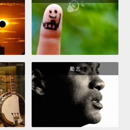
戀博物館。這間博物館是由兩位藝術家所創立的。他們
試收集已變質愛情所遺留下的紀念品。你走進去後，就
到稀鬆平常的日用品。有趣的是其後的故事，從很深沉
到單純很搞笑的物品都有。
 the best foodie experiences is to visit Dolac
.
The great thing is that the fruit-and-veg market is
 the open air in a square
that's got beautiful views of
勵 志
thedral.
吃貨體驗就是逛朵拉茲市場。很棒的是這個蔬果市場是
露天形式的，就在這座有漂亮景觀的教堂區。
great city for nightlife.
There are lots of really, really
bars.
The craft-beer scene is really growing in the
d it's one of the cheapest places in Europe to try