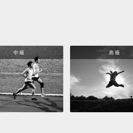
undis
a stre
differe
它是一
最重要
首都之
中 級
高 級
街上漫
的一面