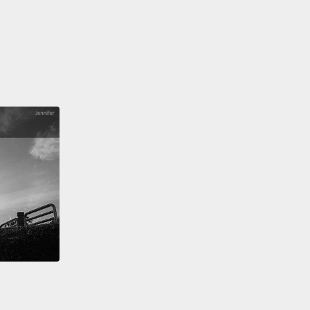
covered gem.
It's really easy to just wander off down
et and find something of your own.
It's a totally
nt side of Croatia to discover.
個適合度過週末的完美勝地；很輕易就能將所有城市、
的景點以及旅遊體驗放進你的旅行計畫中。作為歐洲的
一，它真的是一塊還沒被發覺的寶地。很輕鬆就可以在
步然後有所收穫。它是克羅埃西亞尚待發掘、與眾不同
。