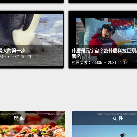
market
札格瑞
被票選
The bes
長大的第一步
什麼是元宇宙？為什麼科技巨頭
and tha
鶩？
 • 2021-10-29
are.
Th
觀看次數：28805 • 2021-11-12
Mark's
cultur
start t
sides 
in som
廚 藝
女 性
最棒的
古香的