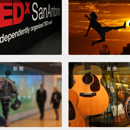
就是失
決定嘗
只會看
的情感
One of
market
out in
新 聞
音 樂
the ca
最棒的
廣場中
It's a 
great 
city,
an