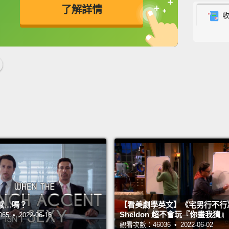
Most p
了解詳情
lot of
floodi
英
中
免費功能
功能升級
offer t
exciti
airpor
gonna b
多數到
的城市
羅埃西
札格瑞
廈開始
感…嗎？
【看美劇學英文】《宅男行不行
Zagreb
Sheldon 超不會玩『你畫我猜
 • 2022-06-16
scene.
觀看次數：46036 • 2022-06-02