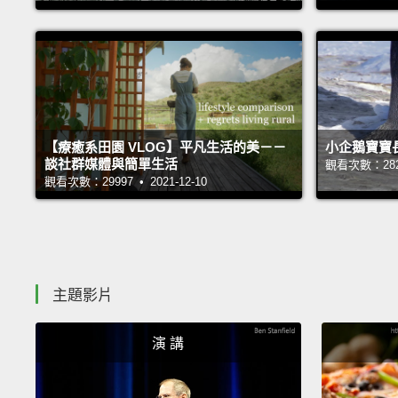
【療癒系田園 VLOG】平凡生活的美－－
小企鵝寶寶
談社群媒體與簡單生活
觀看次數：28240
觀看次數：29997 • 2021-12-10
主題影片
演 講