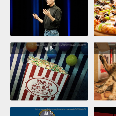
電 影
趣 味