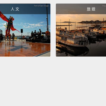
really 
人 文
旅 遊
not a 
of cock
creati
barten
它是很
在這座
很棒的
酒酒吧
好、有
It's a
pack in
experi