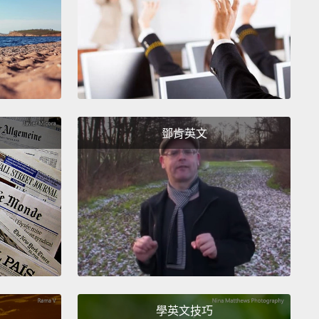
立著一座聖馬克教堂。札格瑞布富含文化氣息。城市中
街頭藝術。如果你開始留意，那你到處都可以發現街頭
它在建築物的側邊；即便在老城，在一些最著名的廣場
中也可見街頭藝術的蹤跡。
's a huge number of museums,
and one of most
sting is one of the newest museums,
which is the
鄧肯英文
 of Broken Relationships.
This museum was
d by two artists.
They decided to try and collect
er mementoes that people had from relationships
ad gone bad.
You walk in, and you just see ordinary,
ay items.
The interesting thing is the story behind
 something quite profound to something that's
just funny.
學英文技巧
大量的博物館，最有趣的一間也是最新的其中一間，那