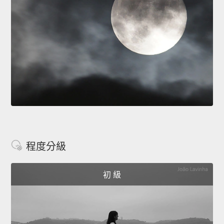
程度分級
初 級