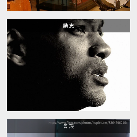
勵 志
會 談