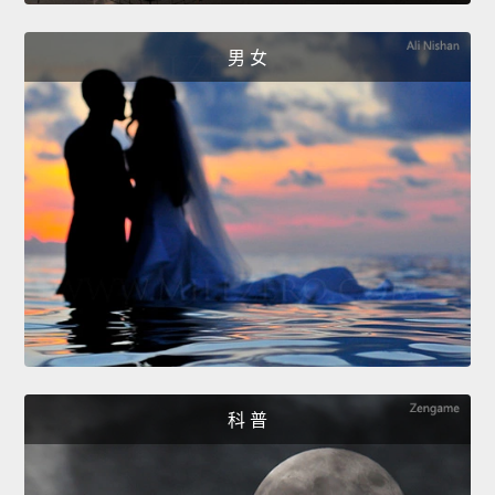
男 女
科 普