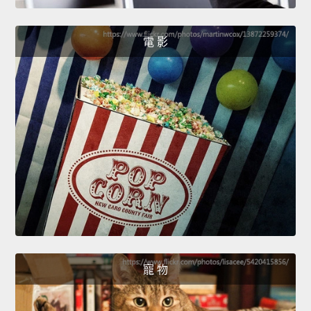
電 影
寵 物