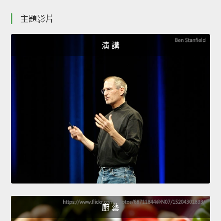
主題影片
演 講
廚 藝