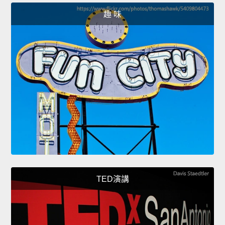
趣 味
TED演講