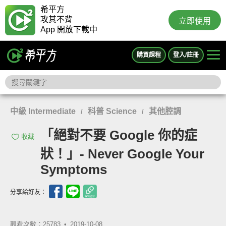
希平方
攻其不背
立即使用
App 開放下載中
購買課程
登入/註冊
中級 Intermediate
科普 Science
其他腔調
/
/
「絕對不要 Google 你的症
收藏
狀！」- Never Google Your
Symptoms
分享給好友：
觀看次數：25783 •
2019-10-08