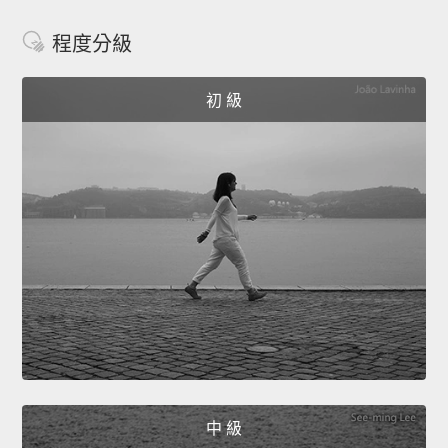
程度分級
初 級
中 級