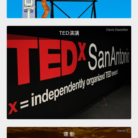
TED演講
運 動