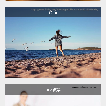
女 性
達人教學