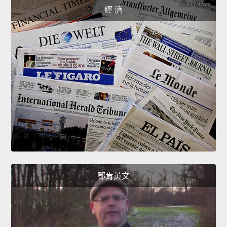
經 濟
鄧肯英文