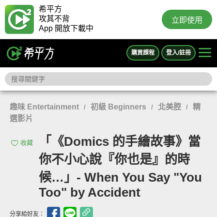
希平方
攻其不背
立即使用
App 開放下載中
購買課程
登入/註冊
趣味 Entertainment
初級 Beginners
北美腔
精
/
/
/
選影片
「《Domics 的手繪故事》當
收藏
你不小心說『你也是』的時
候…」- When You Say "You
Too" by Accident
分享給好友：