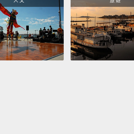
人 文
旅 遊
and a b
can't a
of per
invari
anyway
by acr
to las
entire
sick b
「看看
哪種人
懂他們
的那種
寫，還