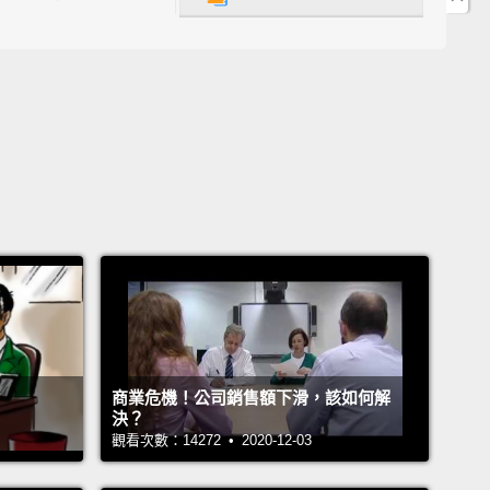
 5: Arial
Arial
is so Windows 3.1.
It's been around for so long now
t's comforting and familiar in the same way
that
middle-aged men trade in their wives for a
r, sexier model.
Arial is therefore the pixel
lent of a frumpy housewife.
l 有夠 Windows 3.1 的。它現在已經出現太久，以至於這
過安逸而且同樣熟悉，像讓中年男子把老婆換成更年
感的模特兒的那種熟悉感。因此 Arial 等同無趣主婦的
素版。
商業危機！公司銷售額下滑，該如何解
決？
r 4: Times New Roman
觀看次數：14272 • 2020-12-03
Times New Roman