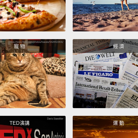
writte
from t
use it
green,
this em
寵 物
經 濟
signat
printin
Pap
然而卻
這字體
木!除
署名處
TED演講
運 動
Numbe
第二名：