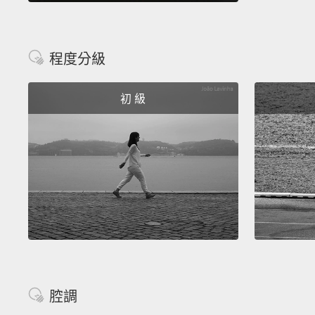
程度分級
初 級
腔調