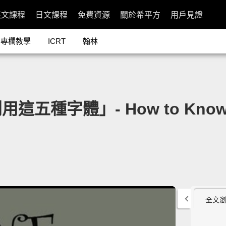
英文課程
日文課程
免費資源
關於希平方
用戶見證
專欄教學
ICRT
翰林
體」- How to Know the 
全文