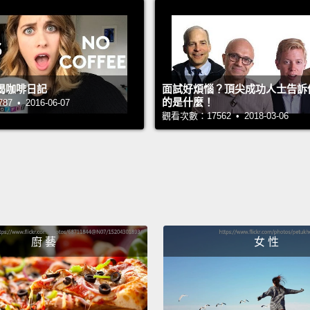
Times 
2.0-en
sharp t
喝咖啡日記
面試好煩惱？頂尖成功人士告訴
What 
的是什麼！
 • 2016-06-07
Verdan
觀看次數：17562 • 2018-03-06
Time
適用了
銳彎角
Verd
Numbe
廚 藝
女 性
第三名：
Papyru