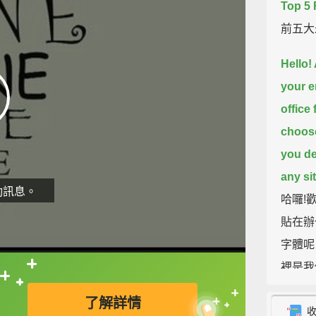
Top 5 
前五大
Hello!
your e
office 
choos
you de
any si
動訊息。
哈囉!
貼在辦
字體呢
裡是我
直接查字典喔！
不會是
了解詳情