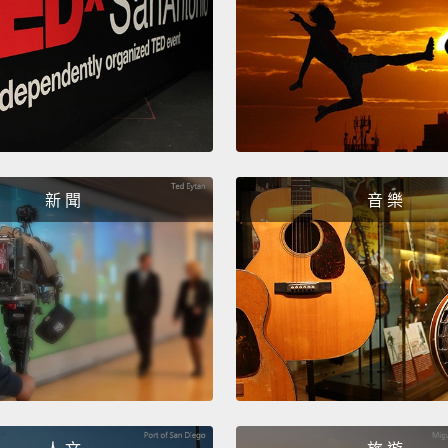
The gr
be a q
found 
satura
ignora
新 聞
音 樂
所有沒
體，C
在無禮
Number
第一名：
"Look 
perfec