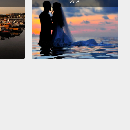
男 女
it different.
I stand out!"
It doesn't matter that you
ctually read what they're writing,
because the sort
son that chooses a nonsense font like Curlz
ably hasn't got anything important to say
...
almost always written in pink and accompanied
es of rubbishy clipart!
True story:
The email invite
t year's Videojug Christmas party was written
ly in red and green Curlz,
and the entire office was
lood.
我」，這個字體說。「看我寫的字怎樣徹底體現出我是
... 我有點瘋癲又有點獨特。我與眾不同!」你無法真的讀
在寫什麼根本沒關係，因為挑一個像 Curlz 這種蠢字體
人反正也老是沒什麼重要的事要說...幾乎總是用粉紅色
加了一堆沒用的圖片!真實故事：去年 Videojug 聖誕趴