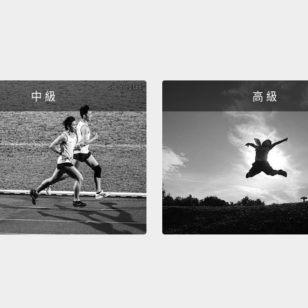
的邀請
人都吐
In sho
the wr
中 級
高 級
簡言之
十足的
Done
結束