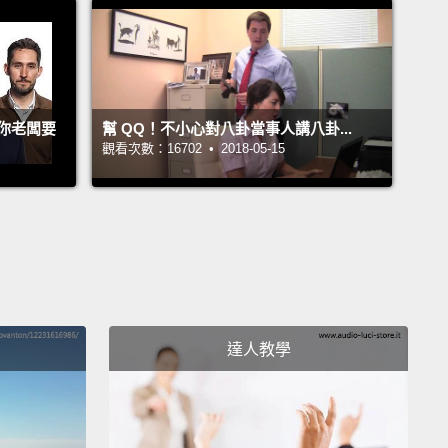
New Roman is rarely appropriate in a futuristic Web
abled society.
It's clumsy, and has some weird, ugly
wisty bits coming off each of the letters.
Ach!!!
你老闆要
幫 QQ！不小心對八卦當事人講八卦...
a mess.
Pick something properly classy, like
觀看次數：16702 • 2018-05-15
a, and let Times die.
s New Roman 在一個充滿未來感的 Web 2.0 社會中很難
。它笨拙，而且每個字母尾端還有一些奇怪、醜陋的尖
。啊!真是一團糟。選用一個極優雅的字體，像是
ana，讓 Times 字體安息吧。
r 3: Papyrus
達人教學
Papyrus
s makes everything you type look like it was