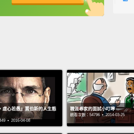
Number
英
中
免費功能
功能升級
第五名：
Arial 
that i
makes 
younge
equiva
Aria
字體太
輕、性
電腦像
，虛心若愚』賈伯斯的人生態
職涯專家的面試小叮嚀
觀看次數：54796 • 2014-03-25
Numbe
 • 2016-04-08
第四名：