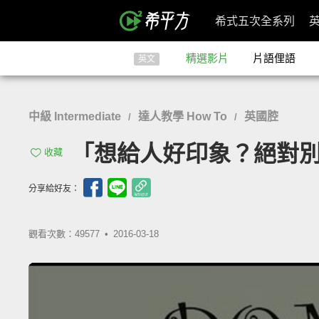
希式五次全系列
精選影片
片語俚語
英文
中級 Intermediate
達人教學 How To
英國腔
/
/
「想給人好印象？絕對別用這五種字
收藏
分享給好友：
觀看次數：49577 •
2016-03-18