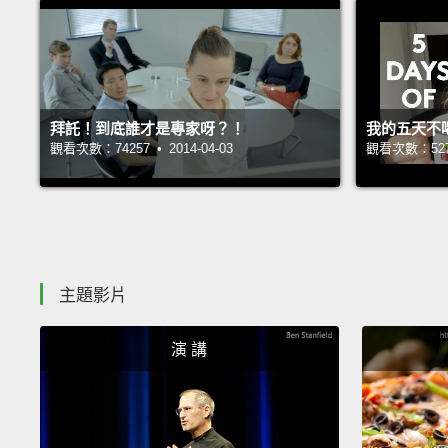
拜託！到底誰才是專家呀？！
我的五天不
觀看次數：74257 • 2014-04-03
觀看次數：52787
主題影片
演 講