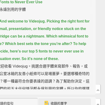
Fonts to Never Ever Use
永遠別用的字體
 And welcome to Videojug.
Picking the right font for
mail, presentation, or friendly notice stuck on the
fridge
can be a nightmare.
Which whimsical font to
e?
Which best sets the tone you're after?
To help
cide, here's our top 5 fonts to never ever use in
tuation ever.
So it's none of these.
歡迎收看 Videojug。挑選合適字體來寫郵件、報告，或
公室冰箱的友善小紙條可以是場噩夢。要選哪種奇特的
？哪一種最符合你要表達的語調？為了幫助你決定，這
們的前五大任何情況都永遠別用的字體。所以你的選擇
這些。
收錄的佳句
收錄的單字