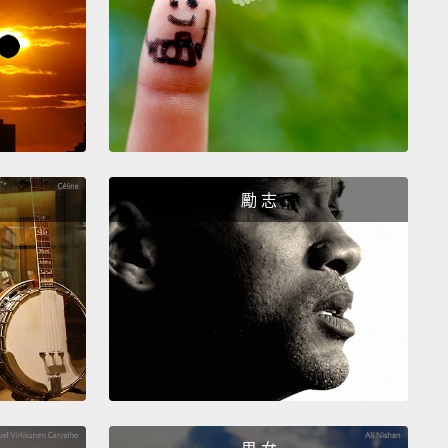
andaddy of all unusable fonts.
Initially intended to
uick comic book substitute,
Comic Sans quickly
itself overused to the point of eye-bleeding
tion,
and is now rarely seen outside the realm of
nt, passive-aggressive office notes.
勵 志
用字體的祖父。最初目的是用來當快速的漫畫替代字
omic Sans 很快就發現自己被濫用到傷眼的程度，如今
、放冷箭的辦公室便條外的地方已經很少見了。
 1: Curlz
Curlz
at me," this font says.
"Look at how what I write
tly embodies the sort of person I am...
I'm a bit crazy