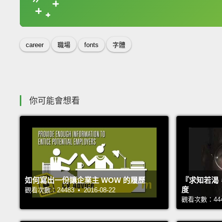
收錄佳句
career
職場
fonts
字體
你可能會想看
如何寫出一份讓企業主 WOW 的履歷
『求知若渴
度
觀看次數：24483 • 2016-08-22
觀看次數：44449