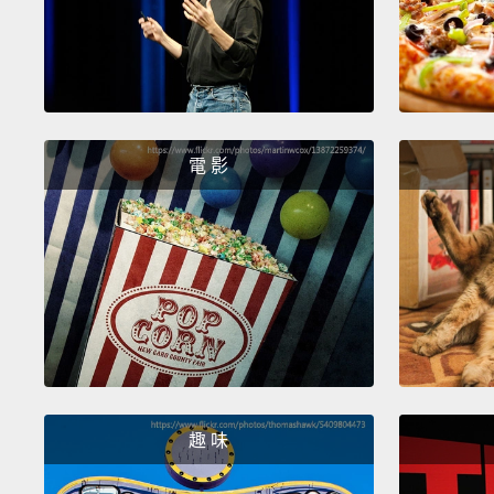
電 影
趣 味