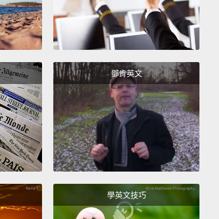
n on the wall of a pharaoh's tomb,
albeit by a robot
he future.
That's not a good thing.
If you're going to
, why not go the whole hog and flip the color to
and write "Save the trees! Please don't print off
ail unless you really need to..."
in your email
鄧肯英文
ure, like any of your emails are actually worth
g off!
yrus 讓你打的每個東西看起來都像寫在法老王墓的牆上，
是來自未來的機器人所寫。那不是件好事。如果你要用
，怎麼不做徹底點，把顏色改成綠色，然後寫「救救樹
非你真的需要，不然拜託別列印這封信...」寫在你的郵件
，好像你任何一封郵件真的值得列印一樣!
學英文技巧
r 2: Comic Sans
Comic Sans