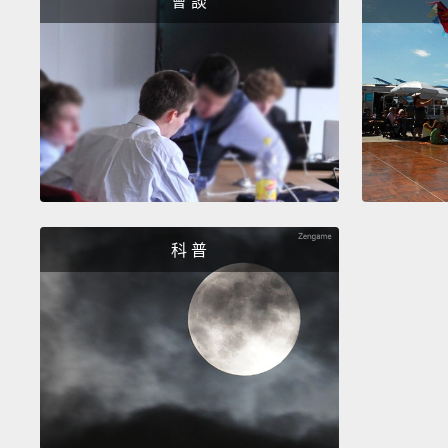
會 談
科 普