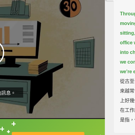
Throug
moving
sitting
office
into c
we con
we're e
從古至
來越常
動訊息。
上好幾
在工作
是指，
直接查字典喔！
Despit