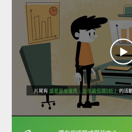
片尾有
盛夏最後優惠，全年最低價5折！
的活
框選或點兩下字幕可以