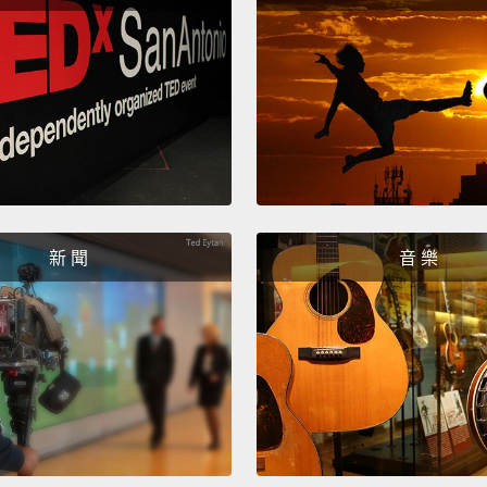
benefi
calorie
首先，
的被動
腳。那
迫神經
康，近
力。或
新 聞
音 樂
事。光
肌力改
To get 
to int
You do
Get up