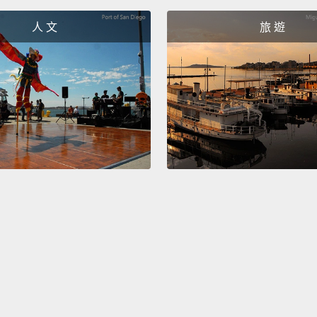
should
人 文
旅 遊
and st
要在辦
斷坐姿
的弓箭
關節、
Take a
body.
differe
ergono
you ca
levels
during