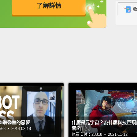
了解詳情
cardio
it's b
英
中
免費功能
功能升級
the ra
standi
showed
percent
除了姿
證實，
需要站
出，一
十四。
：辦公室的惡夢
什麼是元宇宙？為什麼科技巨頭
Even if
鶩？
 • 2014-02-18
you spe
觀看次數：28818 • 2021-11-12