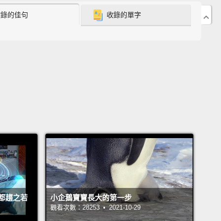
收錄的佳句
收錄的單字
vascular problems caused by unhealthy postures,
een shown that people with sitting jobs have twice
te of cardiovascular disease
as people with
ng jobs.
In fact, a recent medical journal study
 that people who sit for most of their day
are 54
 more likely to die of a heart attack.
勢不良引起的脊椎、體重相關以及心血管問題外，經過
工作需要久坐的人們得到心血管疾病的比例為兩倍，和
著工作的人相比。事實上，近期一篇醫療期刊研究指
天中大多坐著的人，死於心臟病的可能性多出百分之五
都趨之若
小企鵝寶寶長大的第一步
 you dedicate a lot of time to staying fit,
the time
觀看次數：28253 • 2021-10-29
nd sitting is still far greater than what's healthy for