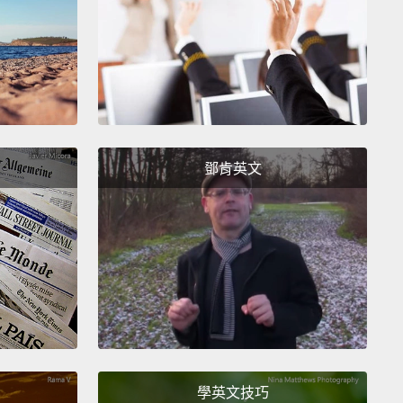
你調整自己姿勢前，知道一些關於良好坐姿的基本概念
要的。
 you should consider what type of chair you're
 on.
If you choose passive sitting with back
t, then make sure your feet are comfortably
鄧肯英文
.
Try not to cross your legs.
That can restrict
tion.
And don't lean far forward or backward.
That
imp your nerves and restrict blood flow.
Even
g back and forth in your chair can help,
and recent
ch has shown that this minor act of balancing
 your ability to concentrate.
Or consider an active
g alternative, where your body's doing more of the
Just two hours a day of active sitting has health
學英文技巧