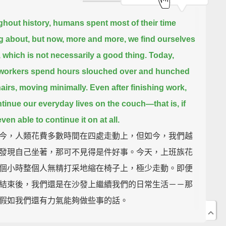
hout history, humans spent most of their time
 about,
but now, more and more, we find ourselves
,
which is not necessarily a good thing.
Today,
 workers spend hours slouched over and hunched
hairs, moving minimally.
Even after finishing work,
tinue our everyday lives on the couch—
that is, if
ven able to continue it on at all.
今，人類花費多數時間在四處走動上，但如今，我們越
發現自己坐著，那可不見得是件好事。今天，上班族花
個小時整個人無精打采地縮在椅子上，極少走動。即便
結束後，我們還是在沙發上繼續我們的日常生活－－那
假如我們還有力氣能夠做些事的話。
e the spinal, body weight-related, and