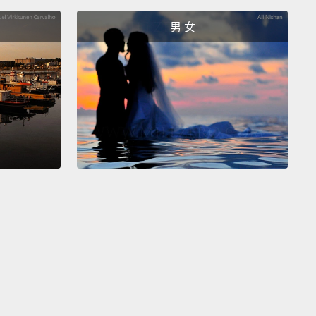
er shrugs to loosen up your joints, relieve tension,
男 女
retch your muscles.
公室讓自己變得更健康，你會需要至少每三十分鐘就中
一下。你甚至不用做健身運動來開始。起身並做些簡單
步動作、小腿上提(踮腳)運動還有聳肩動作來放鬆你的
消除緊繃，以及伸展肌肉。
dvantage of every chance you have to move your
One day, what we think of work will be completely
nt,
and the workplace may well be a far more
mic and active place for your body.
But until then,
n promote your well-being and boost your energy
by simply paying more attention to your body
 the workday.