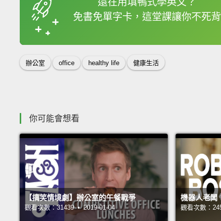
還在用填鴨式學英文？
免書免單字卡，這堂課讓你不死背
收錄佳句
辦公室
office
healthy life
健康生活
你可能會想看
【搞笑情境劇】辦公室的午餐戰爭
機器人老闆
觀看次數：31439 • 2019-01-04
觀看次數：24568