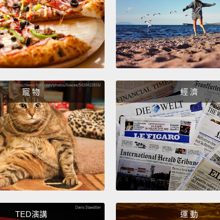
力。在
是很重
First,
sitting
suppor
寵 物
經 濟
resting
circula
can cr
rockin
resear
boosts
sittin
work.
TED演講
運 動