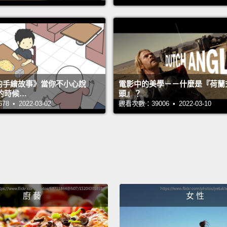
your b
compen
do?
Pa
healthi
soluti
s 的手繪故事》當你不小心說
電影中的美學－－什麼是『荷蘭
uprigh
的時候…
頭』？
 • 2022-03-02
觀看次數：39006 • 2022-03-10
on you
about 
就算你
對你身
無法抵
的姿勢
廚 藝
女 性
是所有
你的脊