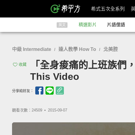
希式五次全系列
精選影片
片語俚語
英文
中級 Intermediate
達人教學 How To
北美腔
/
/
「全身痠痛的上班族們，照過來！」-
收藏
This Video
分享給好友：
觀看次數：24509 •
2015-09-07