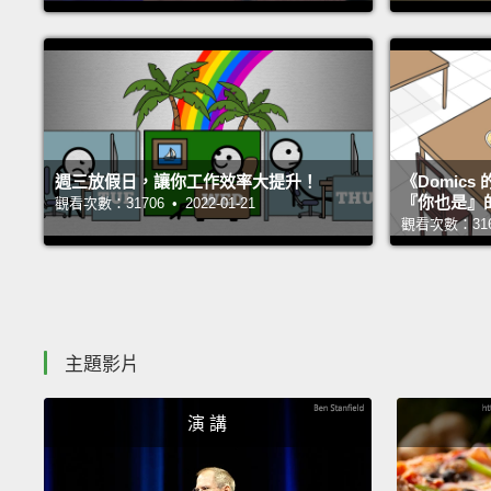
週三放假日，讓你工作效率大提升！
《Domic
『你也是』
觀看次數：31706 • 2022-01-21
觀看次數：31678
主題影片
演 講