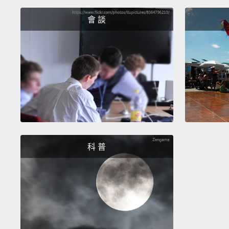
會 談
科 普