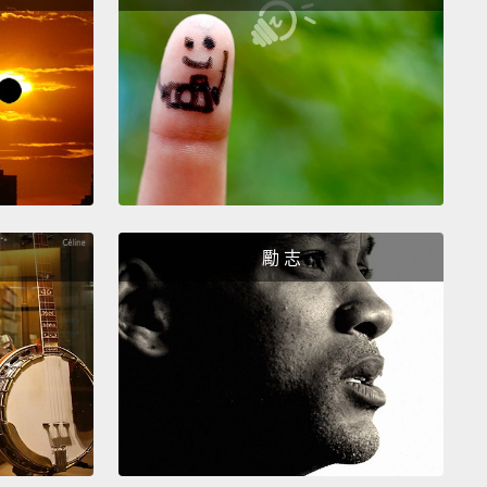
ts such as improved core strength and burning
s.
你應該考慮到你坐的椅子類型。如果你選擇有背部支撐
型坐姿，那麼確保你的雙腳有舒適地擺好。試著不要翹
會讓血液循環不良。還有不要太向前或向後傾。那會壓
還有限制血液循環。就連在椅子上前後搖晃都有益健
來研究顯示，這個不起眼的平衡動作能增加你的專注
考慮選擇主動型坐姿，你的身體這樣坐時要做比較多
勵 志
是每天用主動型坐姿坐兩小時就有健康益處，例如核心
善和燃燒卡路里。
yourself into better shape at the office,
you'll need
errupt your sitting at least once every 30 minutes.
n't even have to do gym exercises to get moving.
 and do some simple lunges,
calf raises,
and