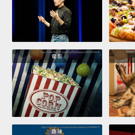
電 影
趣 味