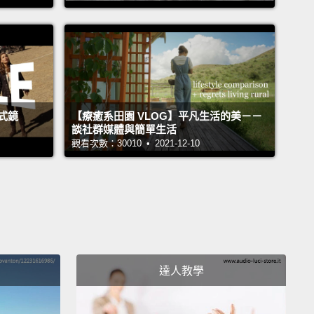
ody.
Even one hour of daily sports can't
sate for 11-hour sitting sprees.
So, what can you
ying attention to your posture is the real key to a
er life in the office.
But, be careful—not all sitting
ons are equal.
Forcing your spine into a rigid,
式鏡
【療癒系田園 VLOG】平凡生活的美－－
t position in just any old chair creates more stress
談社群媒體與簡單生活
觀看次數：30010 • 2021-12-10
r vertebrae.
It's important to know some basics
good sitting posture before you adjust yourself.
投入很多時間維持健康，你花在坐著的時間，仍比花在
體有益的事物上的時間多許多。即使每天運動一小時也
銷 11 小時的瘋狂久坐。那，你可以怎麼辦呢？留意你
是在辦公室內過得更健康的關鍵。不過，要小心－－不
達人教學
坐姿改善辦法都能解決問題。在任意一張舊椅子上強迫
椎呈硬挺、筆直的姿勢，會對你的脊椎骨造成更多壓