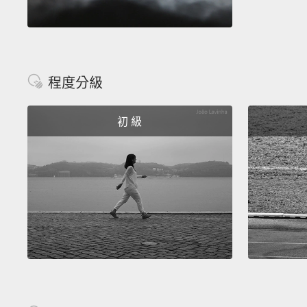
程度分級
初 級