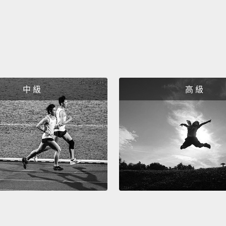
好好利
法會截
合人體
和提升
中 級
高 級