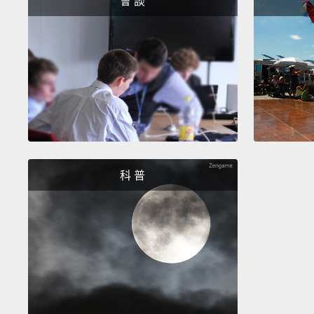
會 談
科 普