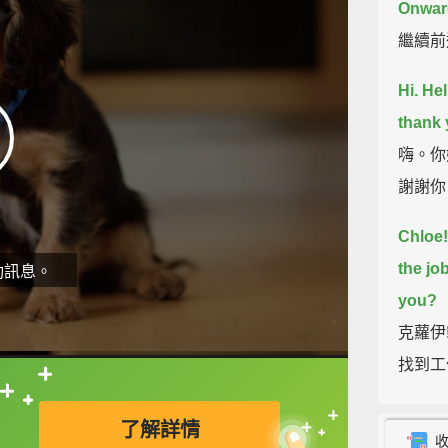
Onward
繼續前
Hi. He
thank 
嗨。你
謝謝你
Chloe! 
the jo
動訊息。
you?
克蘿伊
找到工
直接查字典喔！
Puppy
了解詳情
小狗狗