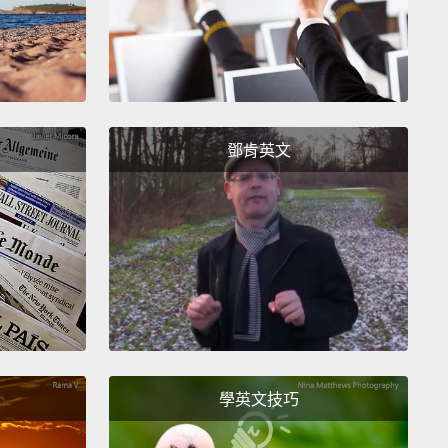
很久，不過那只是因為妳是小狗狗，小狗狗對時間沒概
掰啦，克蘿伊。愛妳。
?
Chloe, where are you?
？克蘿伊，妳在哪？
鄧肯英文
 me. Did did you need help with something?
思。你需要幫忙嗎？
o, sorry, I was talking to my puppy.
.沒有，不好意思，我在和我的小狗說話。
學英文技巧
e you later.
。