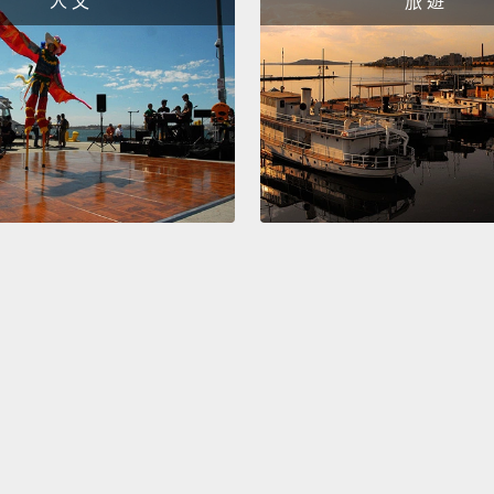
人 文
旅 遊
嗯..
Nope.
沒。她
Helpi
協助我
You do
to the
Chloe, 
你不是
是你的
All ri
back t