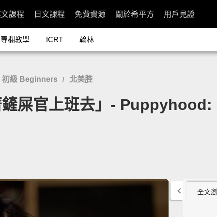
英文課程
日文課程
免費資源
關於希平方
用戶見證
專欄教學
ICRT
翰林
初級 Beginners
北美腔
/
上班去」- Puppyhood: Bac
全文