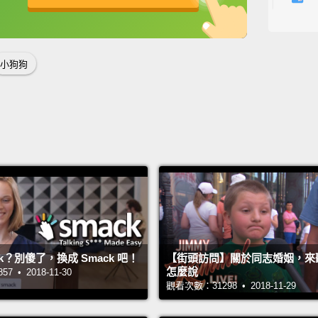
英
中
免費功能
功能升級
Pink 
Yeah, 
小狗狗
this g
And no
crown
cool, 
粉紅色
知道。
的幫忙
紹我最
ck？別傻了，換成 Smack 吧！
【街頭訪問】關於同志婚姻，來
的，對
怎麼說
 • 2018-11-30
觀看次數：31298 • 2018-11-29
Come o