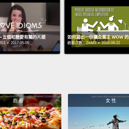
stuff y
of me 
you sa
is on 
～五個和戀愛有關的片語
如何寫出一份讓企業主 WOW 
There 
 • 2017-05-05
觀看次數：24483 • 2016-08-22
work.
gonna 
you're
Chloe.
進來吧
歡的玩
廚 藝
女 性
盤。一
墊子上
在上班