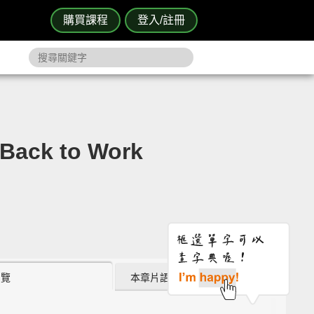
購買課程
登入/註冊
k to Work
瀏覽
本章片語 (5)