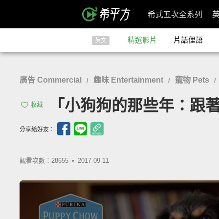
希式五次全系列
精選影片
片語俚語
英文
廣告 Commercial
趣味 Entertainment
寵物 Pets
/
/
/
「小狗狗的那些年：跟著鏟屎官
收藏
分享給好友：
觀看次數：28655 •
2017-09-11