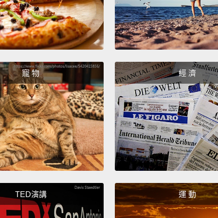
起來會
念。掰
Chloe
克蘿伊
寵 物
經 濟
Excuse
不好意
Um...n
呃..
Okay.
好吧。
TED演講
運 動
I'll se
待會見