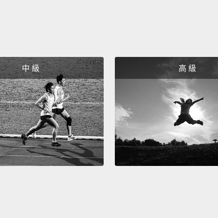
好，我
See? J
看吧？
中 級
高 級