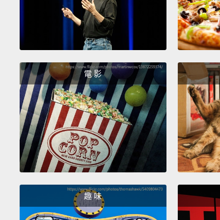
電 影
趣 味