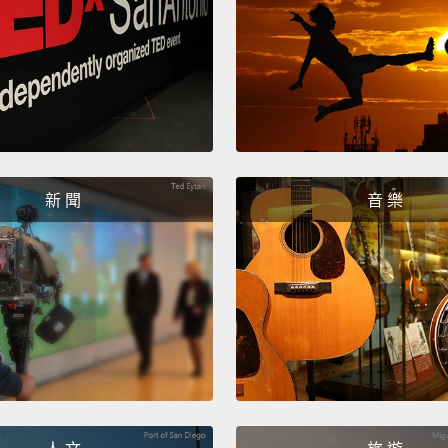
Chloe,
Chloe..
you fo
克蘿伊
狗天地
新 聞
音 樂
Shhh.
噓。不
That's
那是一
Um...y
you?