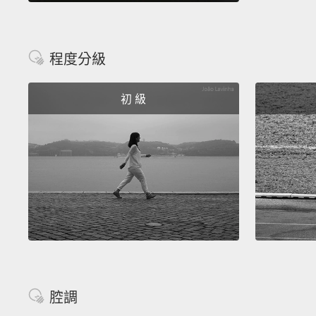
程度分級
初 級
腔調