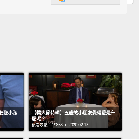
one?
Nothing?
Got it.
Uh, princess pig?
For sure.
I knew that.
What about the blue?
Nope?
How about
uy?
Awesome. Thank you for your input, Chloe.
w, it is complete.
Madam Chloe, I present you my
ing achievement, my opus—
Puppy Corner.
Pretty
huh?
的？沒感覺？了解。呃，豬豬公主呢？當然。嗯，我就
那麼藍色這個哩？不要？那這傢伙呢？好極了。感謝妳
，克蘿伊。現在，大功告成。克蘿伊女士，容我為您介
偉大的成就、我的曠世巨作－－小狗狗天地。滿不賴
聽聽小孩
【情人節特輯】五歲的小朋友覺得愛是什
吧？
麼呢？
觀看次數：19856 • 2020-02-13
n in. Make yourself at home.
Look, it's got all the