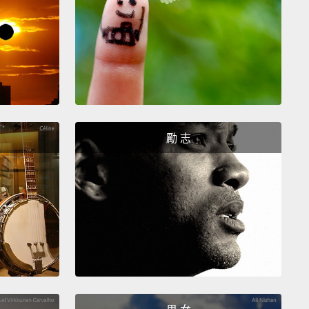
 I'm coming!
Chloe, are you in the house?
.
there you are.
The one flaw of Puppy Corner, and
und it.
，我來了!克蘿伊，妳在家嗎？克蘿伊...妳在那啊。小狗
的唯一瑕疵，妳居然找到了。
勵 志
No, shhh! Shhh!
行，安靜!噓!
 a dog.
隻狗。
eah.
Is she bothering you? You're not allergic, are