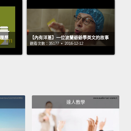
ou like.
There's my favorite toys.
There's a picture
in case you get lonely.
This is your space.
Whatever
y goes as long as it's in Puppy Corner,
and the pee
the pad.
And this...the best part is...puppy cam.
的履歷
【內有洋蔥】一位波蘭爺爺學英文的故事
we go.
I'll be able to check in on you while I'm at
觀看次數：35177 • 2016-12-12
Don't be worried.
Just wait for me. And I know it's
seem like a long time, but that's just because
 a puppy,
and you don't understand time.
Bye,
I love you.
。當自己家。妳看，妳喜歡的東西都在裡面。有我最喜
具。還有一張我的照片，以免妳覺得寂寞。這是妳的地
達人教學
切妳說了算，只要是在小狗狗天地裡就行，還有噓噓在
。還有這個...最棒的部分...狗狗攝影機。好了。這樣我
時就可以看妳在幹嘛。別擔心。乖乖等我。我知道感覺