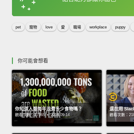
收錄佳句
pet
寵物
love
愛
職場
workplace
puppy
你可能會想看
你知道人類每年浪費多少食物嗎？
還在用 Sla
觀看次數：27365 • 2016-09-14
觀看次數：21857