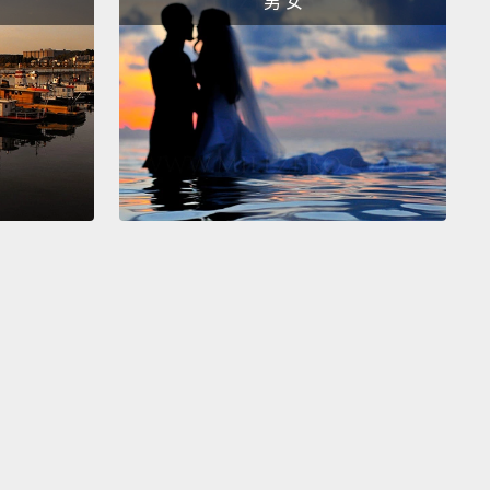
男 女
.對。她影響到你了嗎？你沒有過敏，對吧？
And she's not helping you or...
沒有在協助你還是...
ng me?
？
n't need her for medical reasons.
You brought her
 office, and she's your dog.
And that's just cool.
there's a dog in the office. Over.
因為什麼健康原因才需要她的。你帶她到辦公室來，她
狗。那真是不錯。克蘿伊，辦公室裡有隻狗。完畢。
ght, so we have 30 minutes, and then we gotta get
o work.