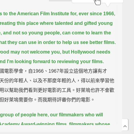
 to the American Film Institute for, ever since 1966,
reating this place where talented and gifted young
, and not so young people,
can come to learn the
hat they can use in order to help us see better films.
ood may not welcome you, but Hollywood needs
nd I'm looking forward to reviewing your films.
國電影學會，自1966、1967年設立這個地方讓有才
天份的年輕人、以及不那麼年輕的人，得以前來學習他
用以幫助我們看到更好電影的工具。好萊塢也許不會歡
但好萊塢需要你。而我期待評審你們的電影。
s group of people here, our filmmakers who will
cademy Award-winning films,
filmmakers whose
we will remember a thousand years from now, a