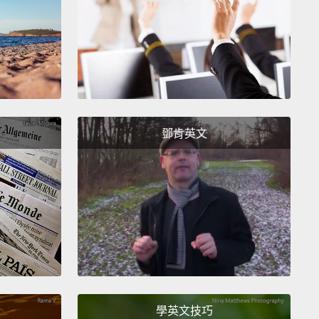
個不同種族、不同年紀、不同性別、不同國籍的人是什
，去有實質能力、有不同的信仰是什麼樣子。
en I go to the movies, for two hours at least, I have
-of-body experience.
The movie is working for me
e degree I'm that person on the screen. I forget my
鄧肯英文
 security number.
I don't know where I parked the
'm having vicariously an experience that happened
eone else.
And that makes me a better person or
ke me a better person.
看電影，至少有兩個小時，我都有靈魂出竅的體驗。電
來說在某種程度上讓我覺得我是螢幕上的人。我忘記我
安全號碼。我不知道我把車停哪。我正感同身受般地擁
在其它人身上的經歷。那讓我變成一個更好的人，或是
學英文技巧