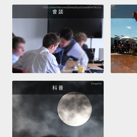
會 談
科 普