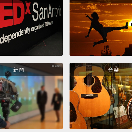
可以讓
And I 
import
experi
to the
not ou
minded
新 聞
音 樂
world 
我由衷
所能擁
那些不
寬闊、
Now th