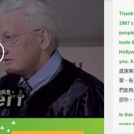
Thanks
1967
c
people
tools t
Hollyw
you.
A
感謝美
華、有
們能夠
動訊息。
迎你，
In thi
make A
直接查字典喔！
films 