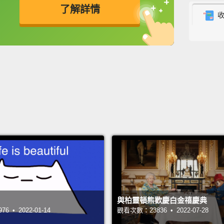
了解詳情
thous
minute
英
中
免費功能
功能升級
last c
that i
are pe
your t
在這裡
那些電
作人，
時看到
個世紀
們觀賞
與柏靈頓熊歡慶白金禧慶典
你們就
 • 2022-01-14
觀看次數：23836 • 2022-07-28