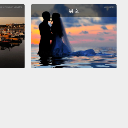
re merely entertaining, I mean, I'm the guy who gave
男 女
-up to The Day After Tomorrow. I love the tidal
right?
I mean, if you wanna see a Russian tanker
g down fifth avenue, you've got to go see that film. I
at's...
不值得一看的電影。有那些僅僅是娛樂性的電影，我是
是那個給《明天過後》一個讚的人。我好愛那個海嘯，
我是說，如果你想要看一艘俄羅斯的油輪漂過第五大
得去看看那部電影。我是說那是...
 other hand, when I saw Monster, which is made by
ate of this institution,
I was so profoundly moved
 told Richard Roeper who loved it also, "We have to
s not a week early, not two weeks early.
We have to
 this three weeks early to get the word out there