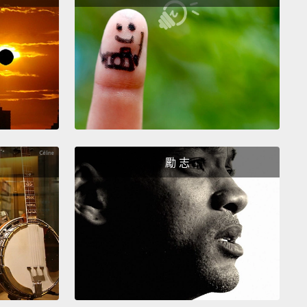
我變成一個更好的人。
sincerely believe that to see good films and to see
ant films is one of the most profoundly civilized
ences that we can have as people;
that when we go
 theater and empathize with those people who are
rselves,
it makes us better people, more broad-
, more able to understand what's right with the
勵 志
and what's wrong with the world.
地相信欣賞好電影以及欣賞重要的電影是我們身為人類
有最深入的文明化體驗之一；當我們去電影院並移情於
是我們自己的人們時，這讓我們變成更好的人、心胸更
更能了解世界上的是非對錯。
ere're also films that are unworthy.
There're films