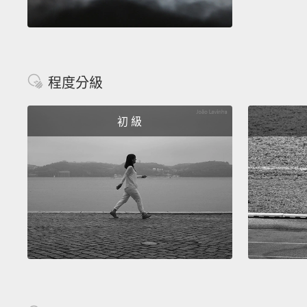
程度分級
初 級