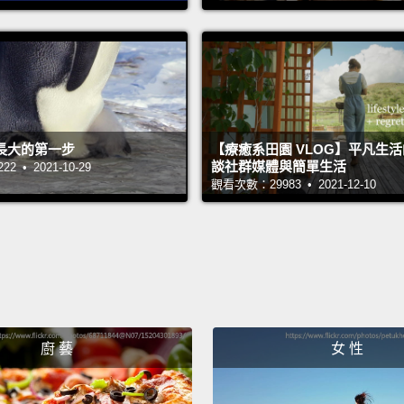
And th
devise
form t
than a
shoes
長大的第一步
【療癒系田園 VLOG】平凡生
someh
談社群媒體與簡單生活
 • 2021-10-29
觀看次數：29983 • 2021-12-10
experi
of ano
nationa
beliefs
電影是
起所有
廚 藝
女 性
式。它
能夠用