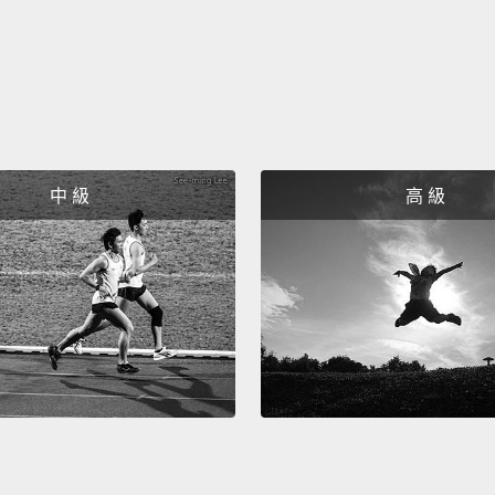
becaus
另一方
生所製
電影的R
週前做
中 級
高 級
出去，
These 
lost.
T
advert
there. 
這些小
們必須
廣出去