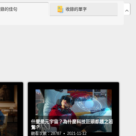
收錄的佳句
收錄的單字
and,
think if we could see any film at all, even a five-
 camera on the street from the year 1000,
and this
entury that we went through
was the first century
s recorded on film for people to see as long as there
ople who want to see them, so...
you'll be recording
imes and our times after all of us are gone.
這群人中，我們那些會做出得奧斯卡獎電影的製作人、
影會在距今一千年後、一千年，仍讓我們無法忘懷的製
他們認為如果我們可以看到任何影片，甚至是第一千年
一段五分鐘長的街頭監視器影片，還有我們所走過的上
，是第一個只要有人們想看，就能用影片記錄下來給他
的世紀，所以...如果這樣的話，在我們全都走了之後，
什麼是元宇宙？為什麼科技巨頭都趨之若
會記錄你們的時代和我們的時代。
鶩？
觀看次數：28787 • 2021-11-12