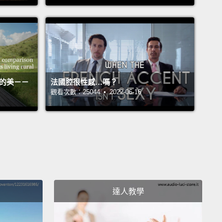
e motion picture is the most important art form ever
d by the human race.
That's because it is the art
hat creates more empathy than every other and
ny other.
It creates our ability to step out of our own
.
One of the marks of civilization is to be able to
活的美－－
法國腔很性感…嗎？
ow step outside your own mind and your own
觀看次數：25044 • 2022-06-16
ence,
and understand what it is like to be a person
ther race, another age, another gender, another
lity,
to have physical capabilities, to have different
.
人類所曾發明出最重要的藝術形式。那是因為這這是比
其他以及任何其他形式都能產生更多同理心的藝術形
達人教學
建立我們跳出自身窠臼的能力。文明的影響之一就是，
某種方式去跨出你自己的想法和你自己的經驗，去了解