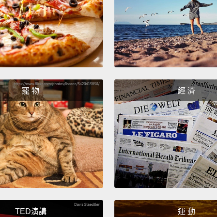
身為一
麼樣子
And wh
an out
to som
寵 物
經 濟
social
car. I
to som
can ma
當我去
影對我
的社會
有發生
TED演講
運 動