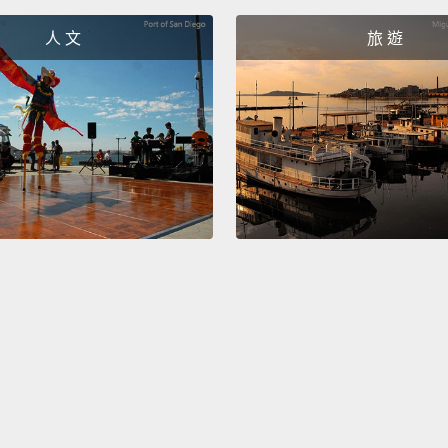
that a
人 文
旅 遊
thumbs
wave, 
floatin
mean th
也有些
說，我
對吧？
道，你
On the
a gradu
that I
do thi
review