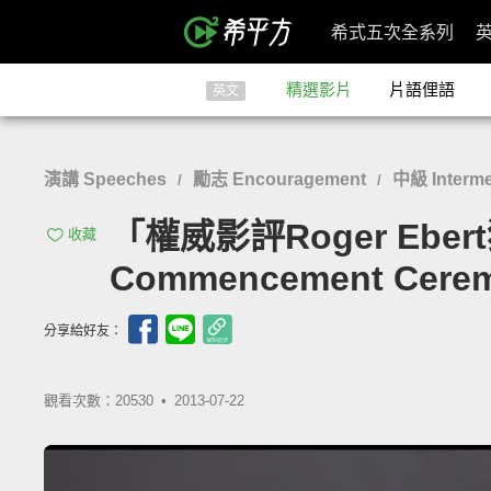
希式五次全系列
精選影片
片語俚語
英文
演講 Speeches
勵志 Encouragement
中級 Interme
/
/
「權威影評Roger Ebert
收藏
Commencement Cerem
分享給好友：
觀看次數：20530 •
2013-07-22