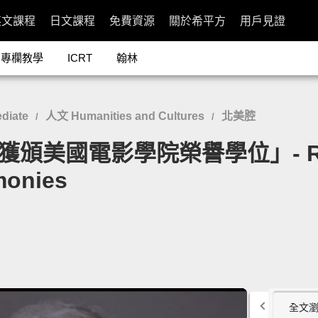
英文課程
日文課程
免費資源
關於希平方
用戶見證
專欄教學
ICRT
翰林
diate
人文 Humanities and Cultures
北美腔
/
/
獲頒美國電影學院榮譽學位」- Roger
onies
全文