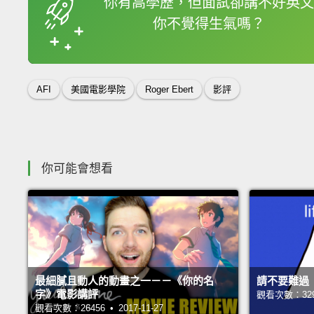
你有高學歷，但面試卻講不好英文
你不覺得生氣嗎？
收錄佳句
AFI
美國電影學院
Roger Ebert
影評
你可能會想看
最細膩且動人的動畫之一－－《你的名
請不要難過
字》電影講評
觀看次數：32976
觀看次數：26456 • 2017-11-27