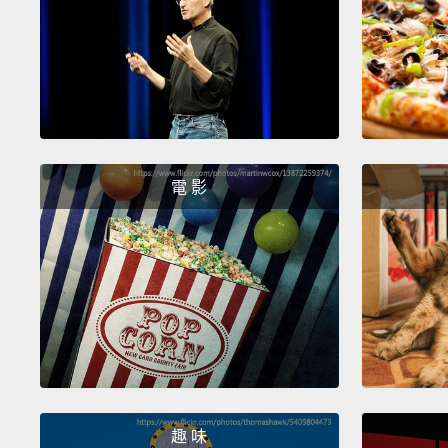
電 影
趣 味