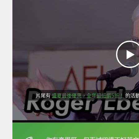
片尾有
盛夏最後優惠，全年最低價5折！
的活
框選或點兩下字幕可以