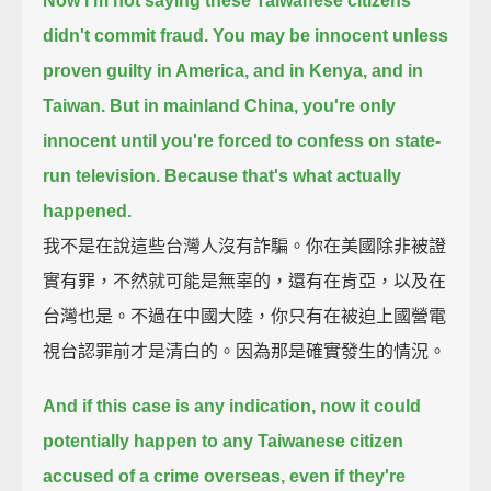
Now I'm not saying these Taiwanese citizens
didn't commit fraud.
You may be innocent unless
proven guilty in America,
and in Kenya,
and in
Taiwan.
But in mainland China, you're only
innocent until you're forced to confess on state-
run television.
Because that's what actually
happened.
我不是在說這些台灣人沒有詐騙。你在美國除非被證
實有罪，不然就可能是無辜的，還有在肯亞，以及在
台灣也是。不過在中國大陸，你只有在被迫上國營電
視台認罪前才是清白的。因為那是確實發生的情況。
And if this case is any indication,
now it could
potentially happen to any Taiwanese citizen
accused of a crime overseas,
even if they're