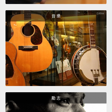
音 樂
勵 志