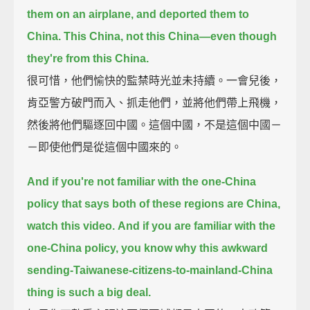
them on an airplane,
and deported them to
China.
This China, not this China—
even though
they're from this China.
很可惜，他們愉快的監禁時光並未持續。一會兒後，
肯亞警方破門而入、抓走他們，並將他們帶上飛機，
然後將他們驅逐回中國。這個中國，不是這個中國－
－即使他們是從這個中國來的。
And if you're not familiar with the one-China
policy that says both of these regions are China,
watch this video.
And if you are familiar with the
one-China policy,
you know why this awkward
sending-Taiwanese-citizens-to-mainland-China
thing is such a big deal.