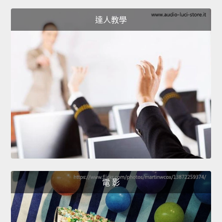
達人教學
電 影