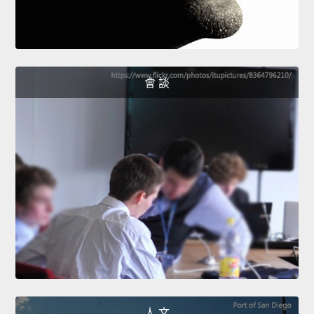
會 談
人 文