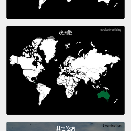
澳洲腔
其它腔調