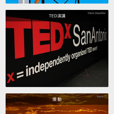
TED演講
運 動