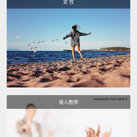
女 性
達人教學