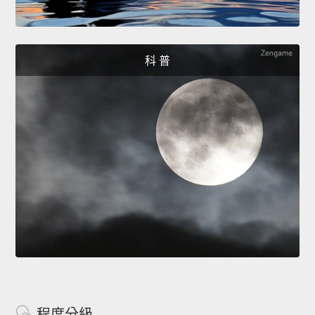
科 普
程度分級