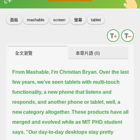
英
中
收錄佳句
功能升級
面板
mashable
screen
螢幕
tablet
全文瀏覽
本章片語 (0)
From Mashable, I'm Christian Bryan.
Over the last
few years, we've seen tablets with multi-touch
functionality,
a new phone that listens and
responds, and another phone or tablet, well, a
new category altogether.
These products have all
merged and evolved while as MIT PHD student
says,
"Our day-to-day desktops stay pretty