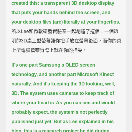
created this:
a transparent 3D desktop display
that puts your hands behind the screen,
and
your desktop files (are) literally at your fingertips.
所以Lee和微軟研發實驗室一起創造了這個：一個透
明的3D桌上型螢幕讓你把手放在螢幕後面，而你的桌
上型電腦檔案實際上就在你的指尖。
It's one part Samsung's OLED screen
technology, and another part Microsoft Kinect
naturally.
And it's keeping the 3D looking, well,
3D.
The system uses cameras to keep track of
where your head is.
As you can see and would
probably expect, the system's not perfectly
published just yet.
But as Lee explained in his
blog, this is a research project he did during