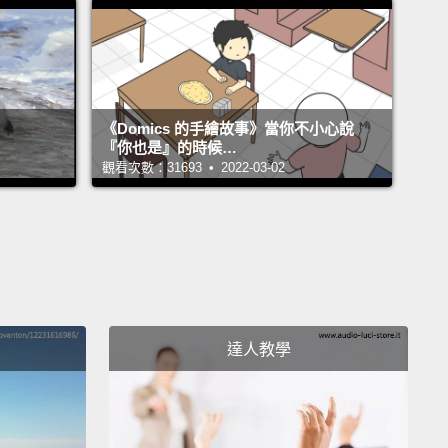
y.
In fact, because fancypants countries can
 money so cheaply,
it actually often makes sense
a deficit.
And the reason for this is that in the long
our economy can grow faster than the cheap,
cheap
《Domics 的手繪故事》當你不小心說
e're acquiring to pay for our economy to grow.
『你也是』的時候…
觀看次數：31693 • 2022-03-02
所以我...一開始，我來告訴你一個偉大的經濟學規則：
很有錢，你一定是個白痴才不會持盈保泰，如果你很
一定是真的很聰明才能變成富有。這對個人來說是正確
對國家來說也是。有強勢貨幣(註二)的華麗外表國家比
中國家有各式各樣的優勢，包括我們能夠便宜地借錢。
，因為華麗外表的國家可以這麼便宜地借錢，實際上往
達人教學
維持赤字是理所當然。這樣做的原因是，從長遠來看，
經濟能夠增長得比那些我們為了支付經濟成長而不停獲
非常便宜的債務要快得多。