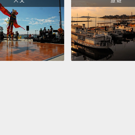
人 文
旅 遊
務。
What's
a bett
1945.
legitim
to pay
being
comple
You see
where 
有趣的
好的經
言，說