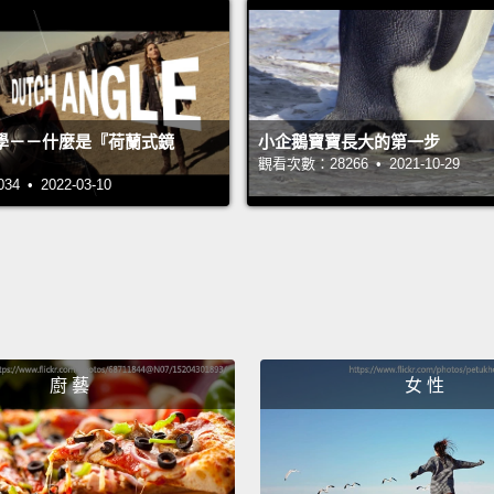
cheapl
borrow
to run 
term, 
學－－什麼是『荷蘭式鏡
小企鵝寶寶長大的第一步
debt w
觀看次數：28266 • 2021-10-29
 • 2022-03-10
好了，
如果你
窮，你
的，但
起開發
事實上
廚 藝
女 性
往認為
我們的
得的、