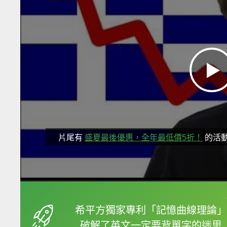
片尾有
盛夏最後優惠，全年最低價5折！
的活
框選或點兩下字幕可以
希平方獨家專利「記憶曲線理論」
破解了英文一定要背單字的迷思