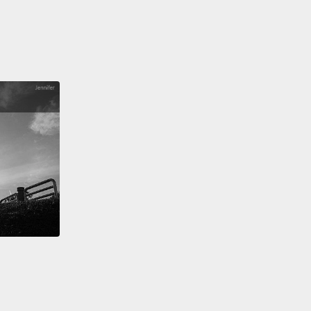
而使希臘完全不可能償還其債務。你看!Hank，有一個
而它是惡性的。那就是他們怎麼得到這條款的。
aises the possibilities that fancypants countries
ancypants currencies might not pay back the money
n them,
which will probably raise interest rates for a
 fancypants countries,
which could lead via the
 circle to more default,
higher interest rates, more
s, higher interest rates, I could go on like this
,
which would be very bad, like we would yearn for
ys of ten percent unemployment.
出了擁有強勢貨幣的華麗外表國家，可能不還我們借給
錢的可能性。這可能對很多華麗外表國家提高利率，經
循環，這可能導致更多的拖欠，更高的利率，更多的拖
高的利率，我可以永遠像這樣繼續下去，這將是非常糟