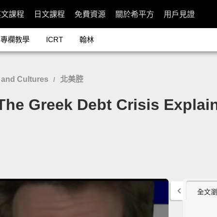
英文課程
日文課程
免費資源
關於希平方
用戶見證
專欄教學
ICRT
翰林
and Cultures
北美腔
/
eek Debt Crisis Explained
全文