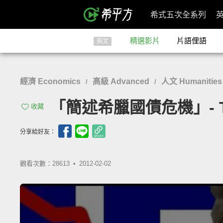
希式五次全系列
精選影片
片語俚語
英文
經濟 Economics
高級 Advanced
人文 Humanities 
/
/
「簡述希臘國債危機」- The Gr
收藏
分享給好友：
觀看次數：28613 •
2012-02-02