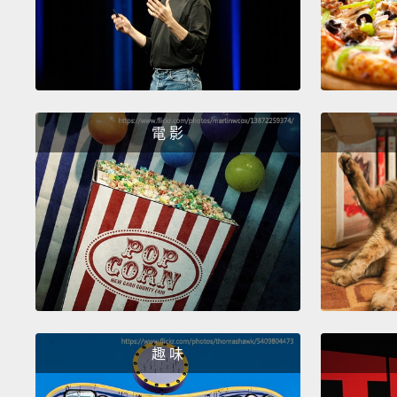
電 影
趣 味