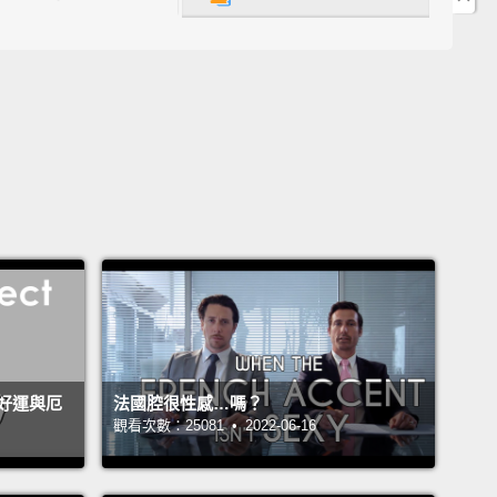
developed countries as well.
Hank，我今天要談主權債務。但僅做為開端，這不是一
的政治問題。這是一個在不同總統任內美國聯邦政府負
佔國內生產毛額的比重圖表。正如你會注意到的，總統
(民主黨)或紅色(共和黨)與債務波動無關。在其他已開發
這也同樣是事實。
o I... To begin, let me tell you one of the great rules
nomics:
If you are rich, you have to be an idiot not
 rich, and if you are poor, you have to be really
o get rich.
This is true for individuals, but it's also
好運與厄
法國腔很性感…嗎？
r countries.
Fancypants countries with fancypants
觀看次數：25081 • 2022-06-16
cies have all kinds of advantages over developing
ies
including that we are able to borrow money