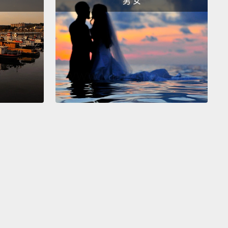
男 女
 interesting is that Greece is probably technically in
er economic position than America was back in
But for a variety of reasons, some of the very
ate,
the markets has cited that Greece won't be able
 back its debt,
which in turn has led to new debt
 much more expensive,
which has in turn made it
tely impossible for Greece to ever pay its debt.
! Hank, there's a circle, and it's vicious.
That's
they got the term.
是，嚴格來說希臘可能比起1945年的美國，位於一個更
濟地位。但因為各種原因，一些非常正當的市場已經引
希臘將無法償付其債務，這接著導致新的借款更加昂