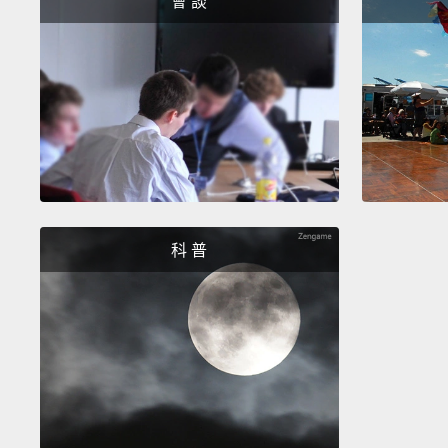
會 談
科 普