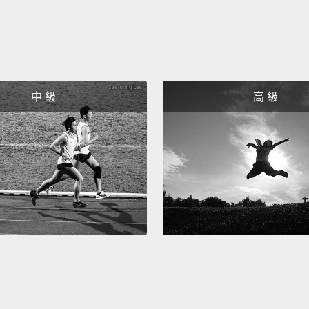
貴，進
循環，
This r
with f
中 級
高 級
we loa
lot of
vicious
default
forever
the da
這就提
他們的
過惡性
欠，更