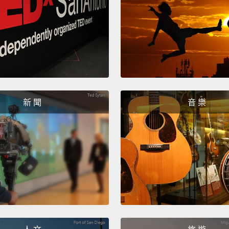
So deb
bad.
T
borro
assume
guaran
assum
新 聞
音 樂
ago
wh
with a
debts.
因此，
外表國
些華麗
為，我
希臘，