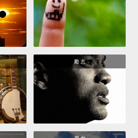
t is not bad!
But debt that you can't repay is very
he trick of fancypants countries being able to
w money cheaply
has always been that the market
s that fancypants countries are basically
teed to pay you back.
And when I said the market
es,
I mean the market assumed until two months
勵 志
en they realized that Greece,
a fancypants country
 fancypants currency,
maybe can't pay back its
債務不壞!但是，你無法償還的債務是非常糟糕的。華麗
家能夠便宜地借到錢的把戲一直是因為整體市場認為那
外表國家基本上保證會還錢。而當我說到整體市場認
的意思是整體市場認為，直到兩個月前，當他們意識到
一個有著強勢貨幣的華麗外表國家，也許不能償付其債