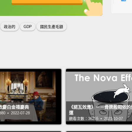
other 
英
中
免費功能
功能升級
好了，
個特別
政治的
GDP
國民生產毛額
債總額
是藍色
國家，
Okay, s
of eco
to stay
smart t
歡慶白金禧慶典
《諾瓦效應》－－骨牌般相依的
true fo
運
 • 2022-07-28
curren
觀看次數：36255 • 2021-10-07
countr