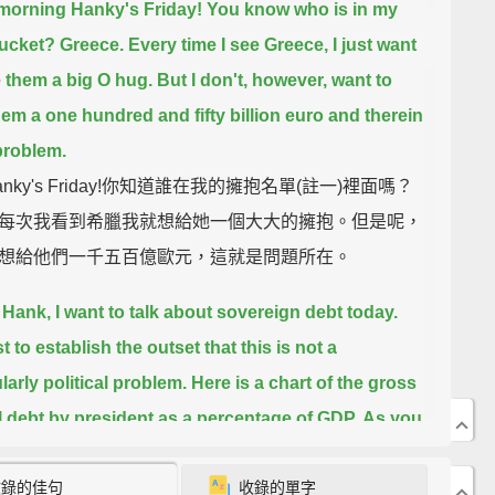
orning Hanky's Friday! You know who is in my
ucket?
Greece. Every time I see Greece, I just want
e them a big O hug.
But I don't, however, want to
hem a one hundred and fifty billion euro and therein
 problem.
nky's Friday!你知道誰在我的擁抱名單(註一)裡面嗎？
每次我看到希臘我就想給她一個大大的擁抱。但是呢，
想給他們一千五百億歐元，這就是問題所在。
 Hank, I want to talk about sovereign debt today.
t to establish the outset that this is not a
larly political problem.
Here is a chart of the gross
l debt by president as a percentage of GDP.
As you
otice the fluctuations have nothing to do with
收錄的佳句
收錄的單字
r the president is blue or red.
The same is true in