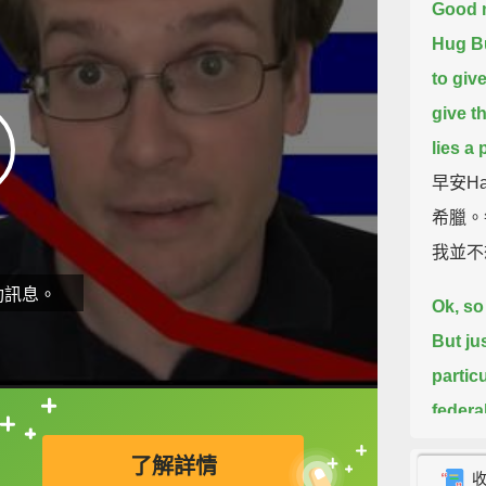
Good m
Hug B
to giv
give t
lies a
早安Ha
希臘。
我並不
動訊息。
Ok, so
But jus
particu
federa
直接查字典喔！
will n
了解詳情
whethe