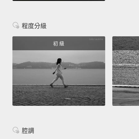
程度分級
初 級
腔調