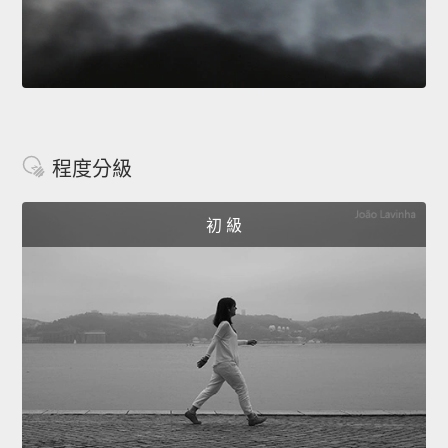
程度分級
初 級