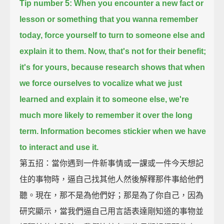
Tip number 5:
When you encounter a new fact or
lesson or something that you wanna remember
today,
force yourself to turn to someone else and
explain it to them.
Now, that's not for their benefit;
it's for yours,
because research shows
that when
we force ourselves to vocalize what we just
learned and explain it to someone else,
we're
much more likely to remember it over the long
term.
Information becomes stickier when we have
to interact and use it.
第五招：當你遇到一件新事情或一課或一件今天想記
住的事物時，逼自己找其他人然後解釋那件事給他們
聽。現在，那不是為他們好；那是為了你自己，因為
研究顯示，當我們逼自己用言語表達剛知道的事物並