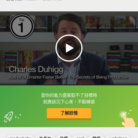
當你的能力還駕馭不了目標時
框選或點兩下字幕可以直接查字典喔！
就應該沉下心來，不斷練習
了解詳情
英
中
收錄佳句
功能升級