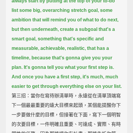
always start by putting at the top of your to-do
list some big, overarching stretch goal,
some
ambition that will remind you of what to do next,
but then underneath,
create a subgoal that's a
smart goal,
something that's specific and
measurable, achievable, realistic, that has a
timeline,
because that's gonna give you your
plan.
It's gonna tell you what your first step is.
And once you have a first step, it's much, much
easier to get through everything else on your list.
第三招：當你在寫待辦清單時，永遠從在清單頂端寫
下一個最最重要的遠大目標來起頭，某個能提醒你下
一步要做什麼的目標，但接著在下面，寫下一個明智
的次要目標，一件明確且重要、可達成、實際、有時