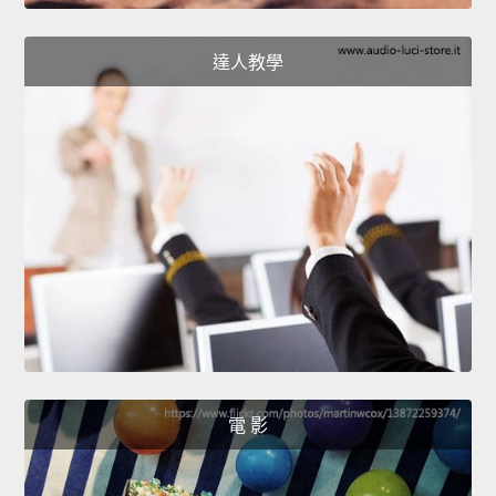
達人教學
電 影