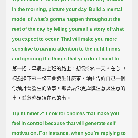
in the morning,
picture your day.
Build a mental
model of what's gonna happen throughout the
rest of the day
by telling yourself a story of what
you expect to occur.
That will make you more
sensitive to paying attention to the right things
and ignoring the things that you don't need to.
第一招：早晨去上班的路上，想像你的一天。在心中
模擬接下來一整天會發生什麼事，藉由告訴自己一個
你預計會發生的故事。那會讓你更謹慎注意該注意的
事，並忽略無須在意的事。
Tip number 2:
Look for choices that make you
feel in control
because that will generate self-
motivation.
For instance, when you're replying to