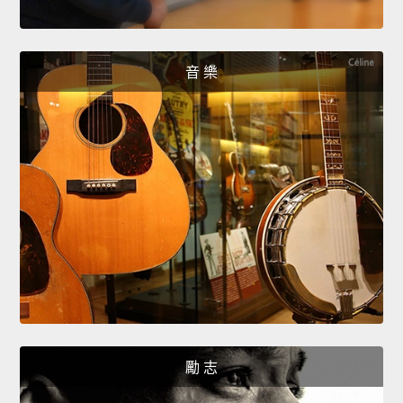
音 樂
勵 志