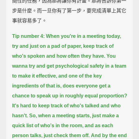
間性的任務，因為那將讓你有計畫。那將告訴你第一
步是什麼。而一旦你有了第一步，要完成清單上其它
事就容易多了。
Tip number 4:
When you're in a meeting today,
try and just on a pad of paper, keep track of
who's spoken and how often they have.
You
wanna try and get psychological safety in a team
to make it effective,
and one of the key
ingredients of that is, does everyone get a
chance to speak up in roughly equal proportion?
It's hard to keep track of who's talked and who
hasn't.
So, when a meeting starts, just make a
quick list of who's in the room,
and as each
person talks, just check them off.
And by the end