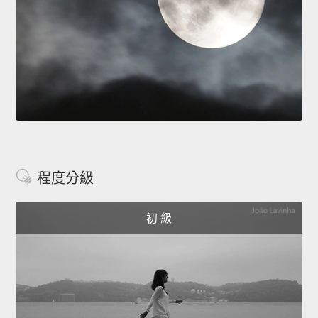
程度分級
初 級