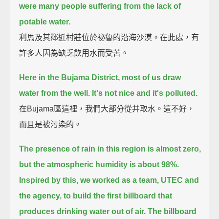
were many people suffering from the lack of
potable water.
利馬及其鄰近村莊位於祕魯的沿海沙漠。在此處，有
許多人因為缺乏飲用水而受苦。
Here in the Bujama District, most of us draw
water from the well.
It's not nice and it's polluted.
在Bujama區這裡，我們大部分從井取水。這不好，
而且是被污染的。
The presence of rain in this region is almost zero,
but the atmospheric humidity is about 98%.
Inspired by this, we worked as a team, UTEC and
the agency, to build the first billboard that
produces drinking water out of air.
The billboard