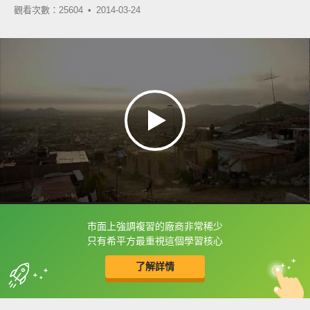
觀看次數：25604 •
2014-03-24
市面上強調複習的廠商非常稀少
框選或點兩下字幕可以直接查字典喔！
只有希平方最重視這個學習核心
了解詳情
英
中
收錄佳句
功能升級