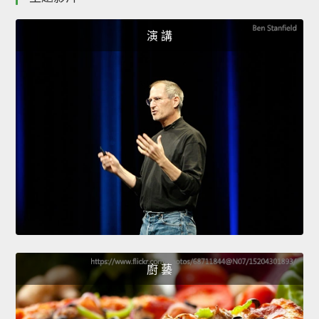
演 講
廚 藝