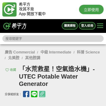
希平方
攻其不背
立即使用
App 開放下載中
購買課程
登入/註冊
廣告 Commercial
中級 Intermediate
科普 Science
/
/
北美腔
其他腔調
/
/
「水荒救星！空氣造水機」-
收藏
UTEC Potable Water
Generator
分享給好友：