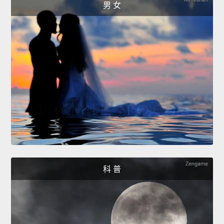
男 女
科 普