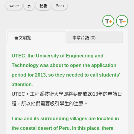
water
水
祕魯
Peru
全文瀏覽
本章片語 (0)
UTEC, the University of Engineering and
Technology was about to open the application
period for 2013, so they needed to call students'
attention.
UTEC，工程暨技術大學即將要開放2013年的申請日
程，所以他們需要吸引學生的注意。
Lima and its surrounding villages are located in
the coastal desert of Peru.
In this place, there