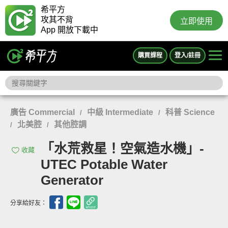
希平方
攻其不背
立即使用
App 開放下載中
購買課程
登入/註冊
廣告 Commercial
中級 Intermediate
科普 Science
/
/
北美腔
其他腔調
/
/
「水荒救星！空氣造水機」-
收藏
UTEC Potable Water
Generator
分享給好友：