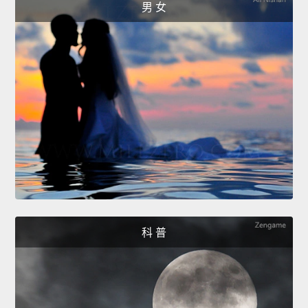
男 女
科 普