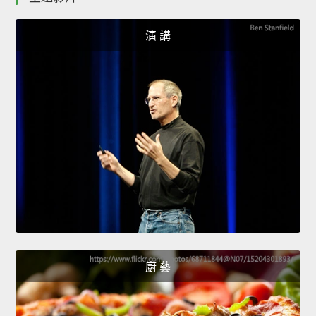
演 講
廚 藝