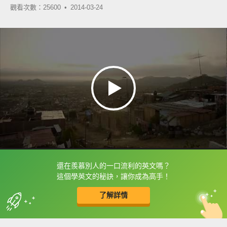
觀看次數：25600 •
2014-03-24
還在羨慕別人的一口流利的英文嗎？
框選或點兩下字幕可以直接查字典喔！
這個學英文的秘訣，讓你成為高手！
了解詳情
英
中
收錄佳句
功能升級