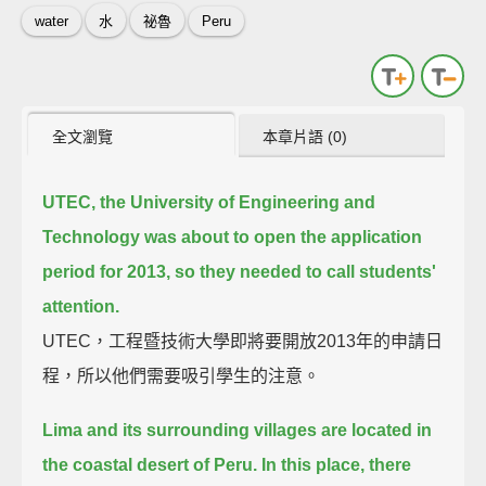
water
水
祕魯
Peru
全文瀏覽
本章片語 (0)
UTEC, the University of Engineering and
Technology was about to open the application
period for 2013, so they needed to call students'
attention.
UTEC，工程暨技術大學即將要開放2013年的申請日
程，所以他們需要吸引學生的注意。
Lima and its surrounding villages are located in
the coastal desert of Peru.
In this place, there