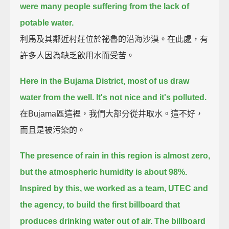
were many people suffering from the lack of
potable water.
利馬及其鄰近村莊位於祕魯的沿海沙漠。在此處，有
許多人因為缺乏飲用水而受苦。
Here in the Bujama District, most of us draw
water from the well.
It's not nice and it's polluted.
在Bujama區這裡，我們大部分從井取水。這不好，
而且是被污染的。
The presence of rain in this region is almost zero,
but the atmospheric humidity is about 98%.
Inspired by this, we worked as a team, UTEC and
the agency, to build the first billboard that
produces drinking water out of air.
The billboard