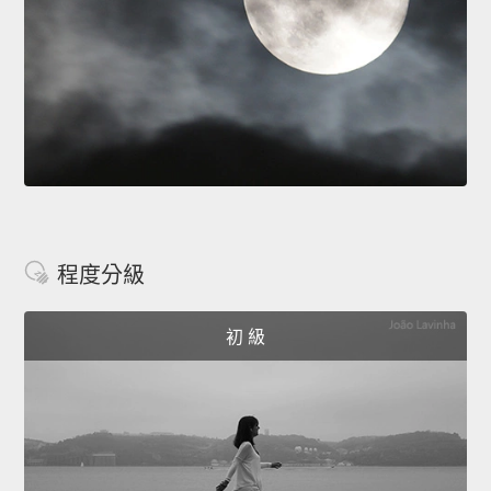
程度分級
初 級