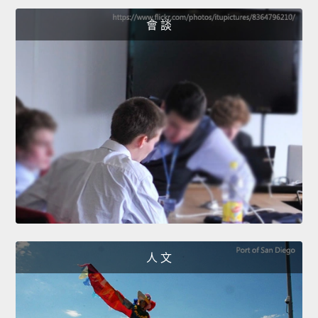
會 談
人 文