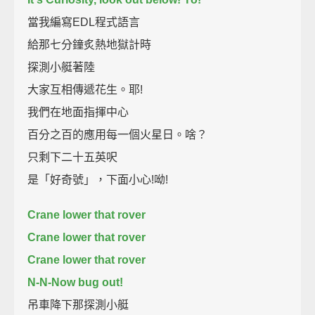
當我編寫EDL程式語言
給那七分鐘炙熱地獄計時
探測小艇著陸
大家互相傳遞花生。耶!
我們在地面指揮中心
百分之百的應用每一個火星日。啥？
只剩下二十五英呎
是「好奇號」，下面小心!呦!
Crane lower that rover
Crane lower that rover
Crane lower that rover
N-N-Now bug out!
吊車降下那探測小艇