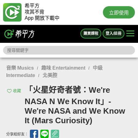
希平方
攻其不背
立即使用
App 開放下載中
購買課程
登入/註冊
音樂 Musics
趣味 Entertainment
中級
/
/
Intermediate
北美腔
/
「火星好奇者號：We're
收藏
NASA N We Know It」-
We're NASA and We Know
It (Mars Curiosity)
分享給好友：