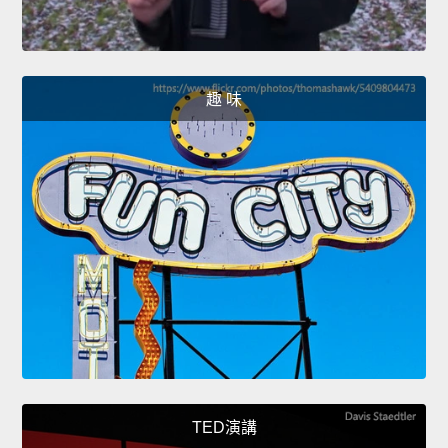
趣 味
TED演講