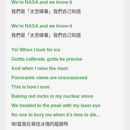
We're NASA and we know it
我們是「太空總署」我們自己知道
We're NASA and we know it
我們是「太空總署」我們自己知道
Yo! When I look for ice
Gottta calibrate, gotta be precise
And when I raise the mast
Panoramic views are unsurpassed
This is how I rove
Baking red rocks in my nuclear stove
We headed to the peak with my laser eye
No one to bury me when it's time to die...
呦!當我在尋找冰塊的蹤跡時