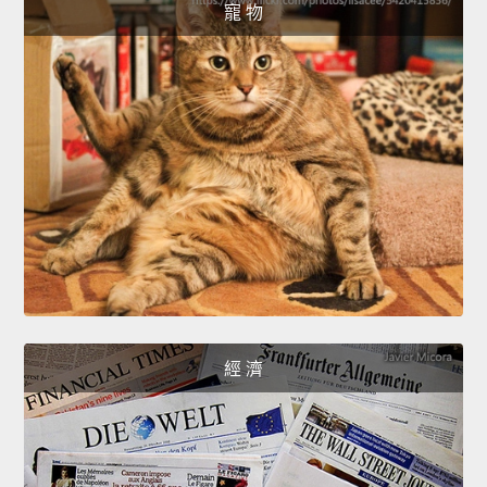
寵 物
經 濟