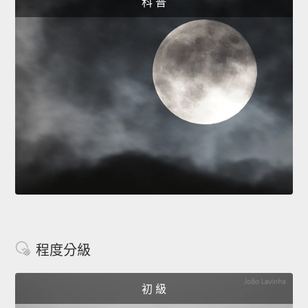
科 普
程度分級
初 級