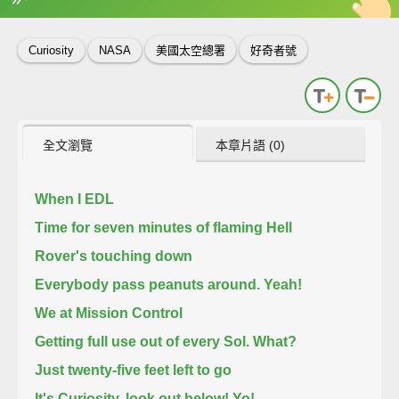
英
中
收錄佳句
功能升級
Curiosity
NASA
美國太空總署
好奇者號
全文瀏覽
本章片語 (0)
When I EDL
Time for seven minutes of flaming Hell
Rover's touching down
Everybody pass peanuts around. Yeah!
We at Mission Control
Getting full use out of every Sol. What?
Just twenty-five feet left to go
It's Curiosity, look out below! Yo!