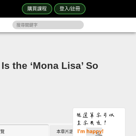
購買課程
登入/註冊
 ‘Mona Lisa’ So
瀏覽
本章片語 (0)