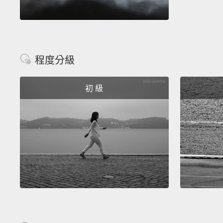
程度分級
初 級