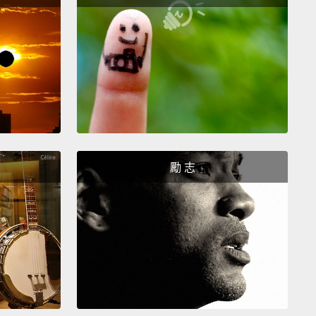
st famous artists in the world—
Pablo Picasso.
But
o was innocent.
The thief turned out to be an Italian
ter.
He was caught in Florence,
and I returned to
uvre.
大混亂。巴黎陷入一陣騷動。警察到處逮捕人。而這股
里達到白熱化，在警方懷疑並審問全世界最有名的藝術
－－帕布羅‧畢卡索。但畢卡索是無辜的。小偷原來是
大利木匠。他在佛羅倫斯被逮捕，而我則重返羅浮宮。
勵 志
hat day forward, I became the darling of the art
Everyone wanted to see Napoleon's da Vinci
ng Picasso was suspected of stealing.
Soon,
ts crowded in, and most people forgot why I was
in the first place.
That might raise some
ows,
but not mine since I don't have any.