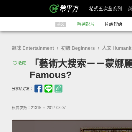
希式五次全系列
精選影片
片語俚語
英文
趣味 Entertainment
初級 Beginners
人文 Humaniti
/
/
「藝術大搜索－－蒙娜麗莎這麼有
收藏
Famous?
分享給好友：
觀看次數：21315 •
2017-08-07