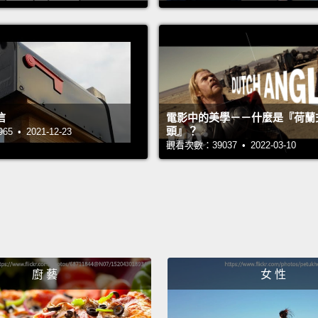
接下來
的東西啊
I want
我要妳
信
電影中的美學－－什麼是『荷蘭
Until 
頭』？
 • 2021-12-23
quite 
觀看次數：39037 • 2022-03-10
hang o
直到我
在他臥
I look
我很期
廚 藝
女 性
After 