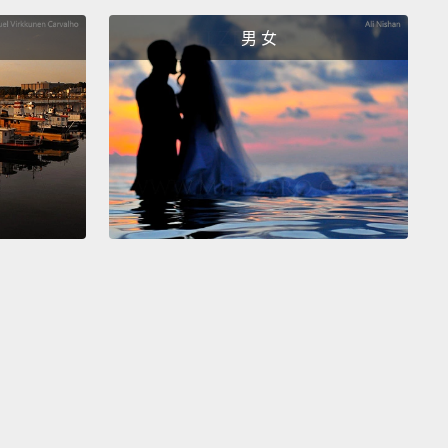
起，我成為藝術界的最愛。大家都想看那幅畢卡索被懷
男 女
偷、拿破崙擁有的達文西畫作。不久後，遊客們蜂擁而
多數人已忘了我最初出名的原因。那可能會讓有些人驚
，但我可不會，因為我根本沒有眉毛。
u didn't notice I don't have any eyebrows?
I told
I'm full of surprises.
沒注意到我沒有眉毛嗎？就跟你說啦－－我充滿驚奇。