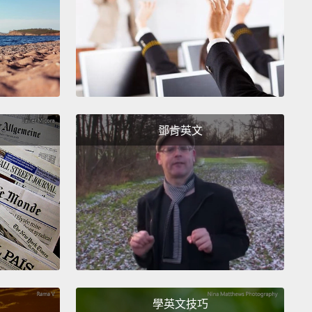
 me on a wall at the Louvre.
But at this point, I was
ust another Renaissance portrait.
Until one night...
趕出法國之後，人們將我任意置在羅浮宮的一面牆上。
時候，我仍不過是又一幅文藝復興時期的肖像畫罷了。
晚...
鄧肯英文
。
s stolen!
偷了!
 pandemonium. Paris was in an uproar.
The police
people in left and right.
The hysteria hit a fever
hen the police suspected and interrogated one of
學英文技巧