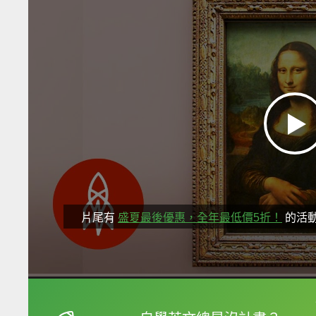
片尾有
盛夏最後優惠，全年最低價5折！
的活
框選或點兩下字幕可以