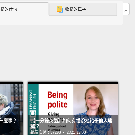
 on me on and off for a few years towards the end
收錄的佳句
收錄的單字
career.
就是大師本人，李奧納多‧達文西。他陸陸續續地繪製
，直到他藝術生涯的終點。
 a minor work, my dear.
Some interesting shading,
g more.
，妳只是幅不重要的作品。一些饒富趣味的明暗變化，
。
ust see about that.
著瞧。
he next 300 years, I hung quietly in French palaces
什麼事？
【一分鐘英語】如何有禮貌地給予他人建
議？
yal bathrooms.
The things I've seen...
觀看次數：37293 • 2021-12-03