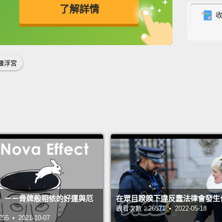
了解詳情
worked
of his 
英
中
免費功能
功能升級
嗯，這
我幾年
羅浮宮
You're
nothin
親愛的
就這樣
We'll j
我們等
Over t
》－－骨牌般相依的好運與厄
在眾目睽睽下違反蠢法律會發生
觀看次數：26571 • 2022-05-18
and ro
 • 2021-10-07