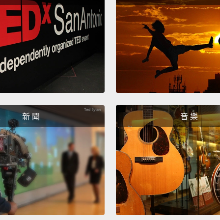
the mo
Picass
carpen
the Lo
那是場
歇斯底
家之一
一名義
新 聞
音 樂
From t
world.
painti
touris
famous 
eyebr