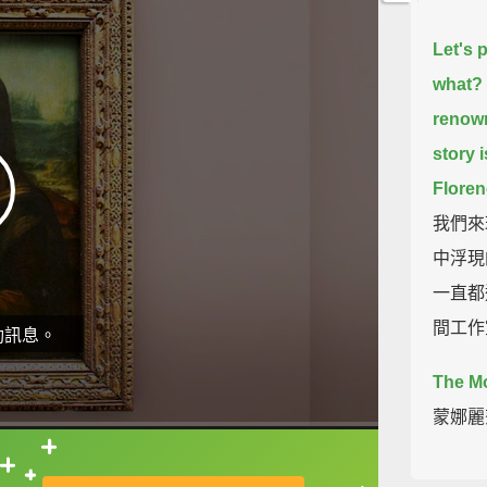
Let's 
what?
renown
story i
Floren
我們來
中浮現
一直都
間工作
動訊息。
The Mo
蒙娜麗
Well, 
直接查字典喔！