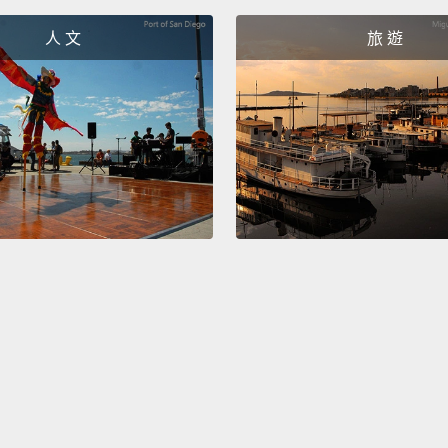
從那天
人 文
旅 遊
疑是小
入，而
訝挑眉
Oh! Yo
you—
喔!你