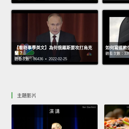
【看時事學英文】為何俄羅斯要攻打烏克
如何寫道歉
蘭？
觀看次數：33965
觀看次數：36436 • 2022-02-25
主題影片
演 講