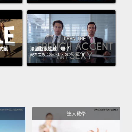
三百年，我靜靜地掛在法國皇宮和王室廁所內。我瞧過
...
 you!
!
式鏡
法國腔很性感…嗎？
finally I was noticed by a man who had already made
觀看次數：25081 • 2022-06-16
a name for himself.
When Napoleon chose me to
n his bedroom wall, people took notice.
終於被一個早就頗有聲望的男人看上。當拿破崙選我掛
房牆上時，人們注意到了。
 forward to sleeping with you, my cherie.
待和妳一同入睡，我的小甜心。
達人教學
he had his whole exile-from-France thing,
they