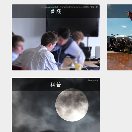
會 談
科 普