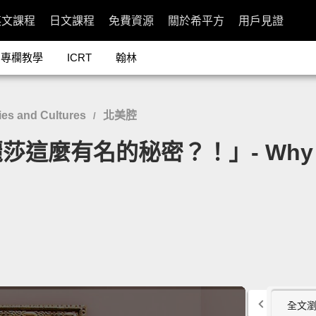
英文課程
日文課程
免費資源
關於希平方
用戶見證
專欄教學
ICRT
翰林
es and Cultures
北美腔
/
名的秘密？！」- Why Is the
全文