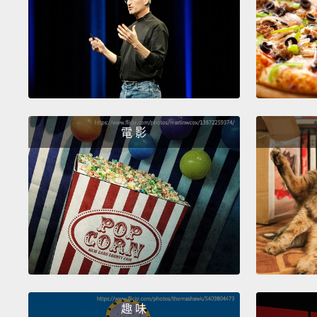
電 影
趣 味