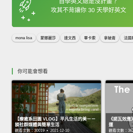
自學英文總是沒計畫？
攻其不背讓你 30 天學好英文
收錄佳句
mona lisa
蒙娜麗莎
達文西
畢卡索
拿破崙
法國
你可能會想看
【療癒系田園 VLOG】平凡生活的美－－
《諾瓦效應
談社群媒體與簡單生活
運
觀看次數：30019 • 2021-12-10
觀看次數：36255