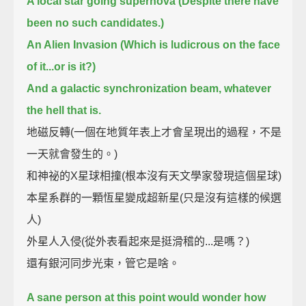
A local star going supernova (Despite there have
been no such candidates.)
An Alien Invasion (Which is ludicrous on the face
of it...or is it?)
And a galactic synchronization beam, whatever
the hell that is.
地磁反轉(一個在地質年表上才會呈現出的過程，不是
一天就會發生的。)
和神祕的X星球相撞(根本沒有天文學家發現這個星球)
本星系群的一顆恆星變成超新星(只是沒有這樣的候選
人)
外星人入侵(從外表看起來是挺滑稽的...是嗎？)
還有銀河同步光束，管它是啥。
A sane person at this point would wonder how