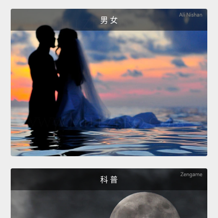
男 女
科 普