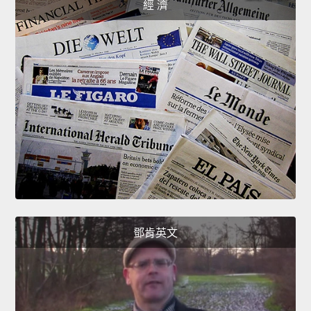
經 濟
鄧肯英文