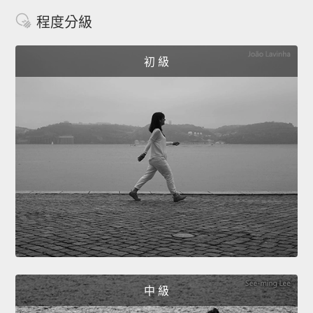
程度分級
初 級
中 級