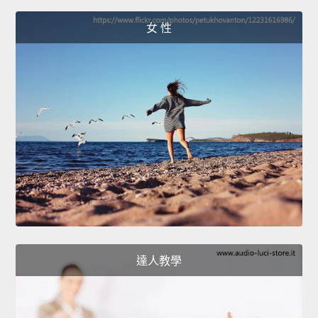
女 性
達人教學