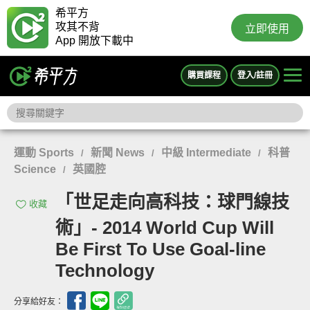
希平方
攻其不背
立即使用
App 開放下載中
購買課程
登入/註冊
運動 Sports
新聞 News
中級 Intermediate
科普
/
/
/
Science
英國腔
/
「世足走向高科技：球門線技
收藏
術」- 2014 World Cup Will
Be First To Use Goal-line
Technology
分享給好友：