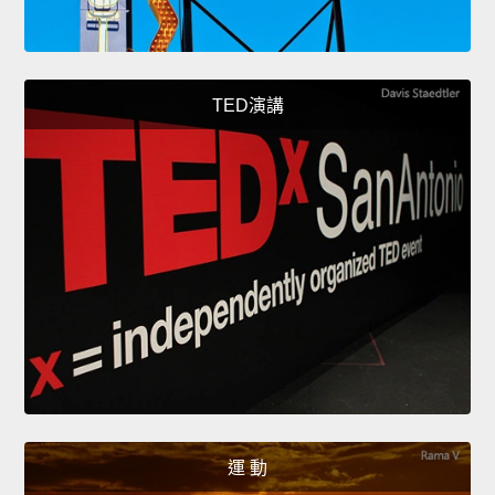
TED演講
運 動