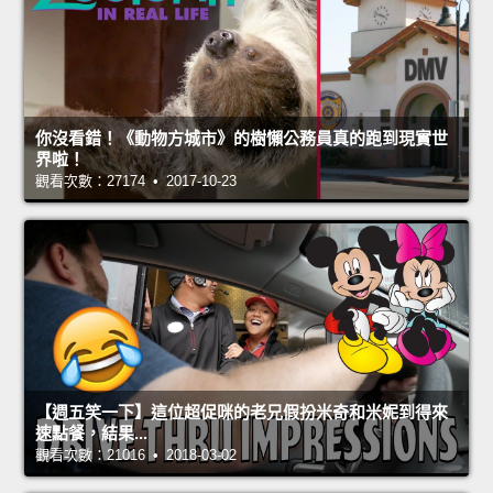
你沒看錯！《動物方城市》的樹懶公務員真的跑到現實世
界啦！
觀看次數：27174 • 2017-10-23
【週五笑一下】這位超促咪的老兄假扮米奇和米妮到得來
速點餐，結果...
觀看次數：21016 • 2018-03-02