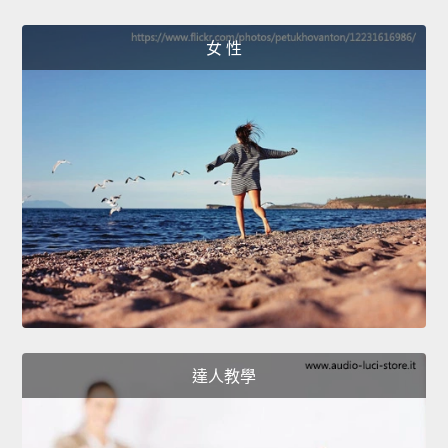
女 性
達人教學