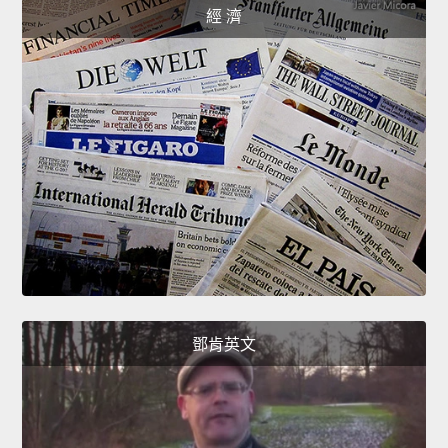
經 濟
鄧肯英文