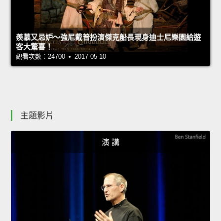
羨慕又忌妒～強尼戴普扮演傑克船長現身迪士尼樂園給遊
客大驚喜！
觀看次數：24700 • 2017-05-10
主題影片
演 講