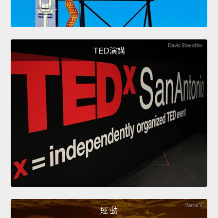
TED演講
運 動