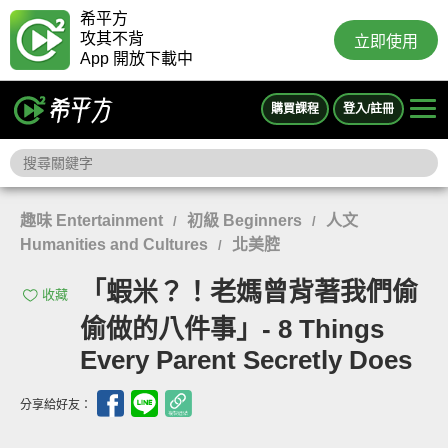
希平方
攻其不背
立即使用
App 開放下載中
購買課程
登入/註冊
趣味 Entertainment
初級 Beginners
人文
/
/
Humanities and Cultures
北美腔
/
「蝦米？！老媽曾背著我們偷
收藏
偷做的八件事」- 8 Things
Every Parent Secretly Does
分享給好友：