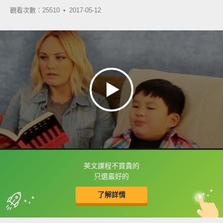
觀看次數：25510 •
2017-05-12
英文課程不買貴的
框選或點兩下字幕可以直接查字典喔！
只選最好的
了解詳情
英
中
收錄佳句
功能升級