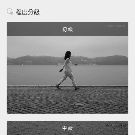
程度分級
初 級
中 級