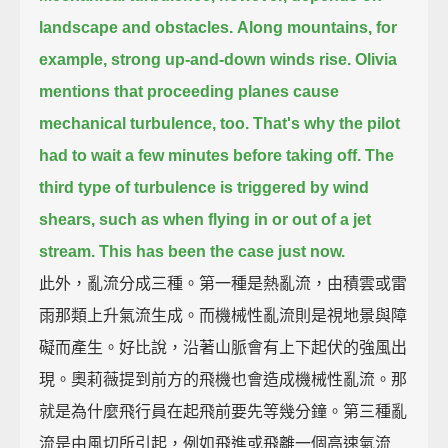
landscape and obstacles.
Along mountains, for
example, strong up-and-down winds rise.
Olivia
mentions that proceeding planes cause
mechanical turbulence, too.
That's why the pilot
had to wait a few minutes before taking off.
The
third type of turbulence is triggered by wind
shears,
such as when flying in or out of a jet
stream.
This has been the case just now.
此外，亂流分成三種。第一種是熱亂流，由積雲或雷
雨那類上升氣流生成。而機械性亂流則是視地景與障
礙而產生。好比說，沿著山脈會有上下起伏的強風出
現。奧莉薇提到前方的飛機也會造成機械性亂流。那
就是為什麼飛行員在起飛前要先等幾分鐘。第三種亂
流是由風切所引起，例如飛進或飛離一個高速氣流