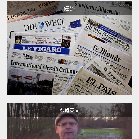
經 濟
鄧肯英文