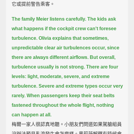
它或提前警告乘客。
The family Meier listens carefully.
The kids ask
what happens if the cockpit crew can't foresee
turbulence.
Olivia explains that sometimes,
unpredictable clear air turbulences occur,
since
there are always different airflows.
But overall,
turbulence usually is not strong.
There are four
levels: light, moderate, severe, and extreme
turbulence.
Severe and extreme types occur very
rarely.
When passengers keep their seat belts
fastened throughout the whole flight, nothing
can happen at all.
梅爾一家人很認真地聽。小朋友們問道如果駕艙組員
沒辦法預見亂流發生會怎麼樣。奧莉薇解釋有時候會