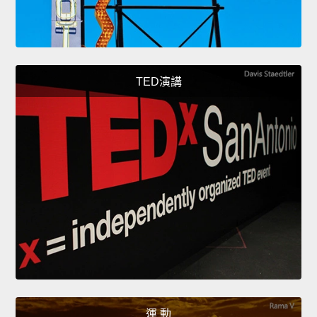
TED演講
運 動