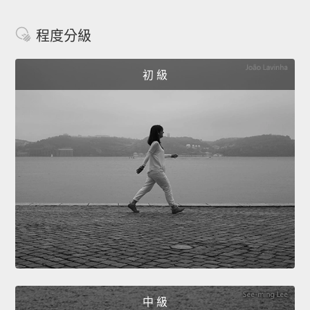
程度分級
初 級
中 級