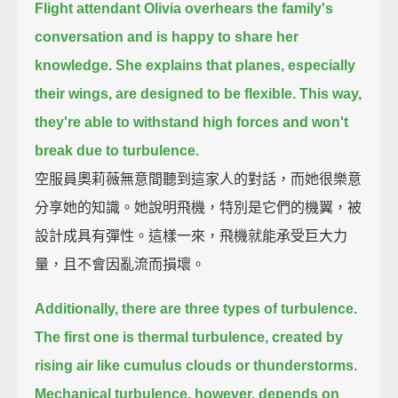
Flight attendant Olivia overhears the family's
conversation
and is happy to share her
knowledge.
She explains that planes, especially
their wings, are designed to be flexible.
This way,
they're able to withstand high forces and won't
break due to turbulence.
空服員奧莉薇無意間聽到這家人的對話，而她很樂意
分享她的知識。她說明飛機，特別是它們的機翼，被
設計成具有彈性。這樣一來，飛機就能承受巨大力
量，且不會因亂流而損壞。
Additionally, there are three types of turbulence.
The first one is thermal turbulence,
created by
rising air like cumulus clouds or thunderstorms.
Mechanical turbulence, however, depends on