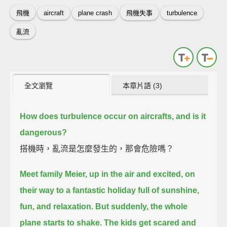
飛機
aircraft
plane crash
飛機失事
turbulence
亂流
全文瀏覽
本章片語 (3)
How does turbulence occur on aircrafts, and is it
dangerous?
搭機時，亂流是怎麼發生的，那會危險嗎？
Meet family Meier, up in the air and excited,
on
their way to a fantastic holiday full of sunshine,
fun, and relaxation.
But suddenly, the whole
plane starts to shake.
The kids get scared and