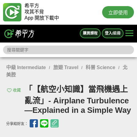
希平方
攻其不背
立即使用
App 開放下載中
購買課程
登入/註冊
中級 Intermediate
旅遊 Travel
科普 Science
北
/
/
/
美腔
「【航空小知識】當飛機遇上
收藏
亂流」- Airplane Turbulence
—Explained in a Simple Way
分享給好友：