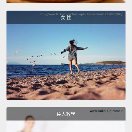
女 性
達人教學