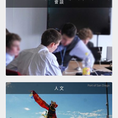
會 談
人 文