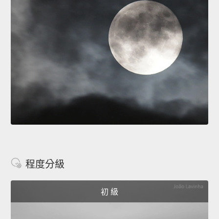
程度分級
初 級