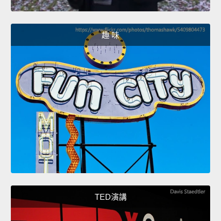
趣 味
TED演講