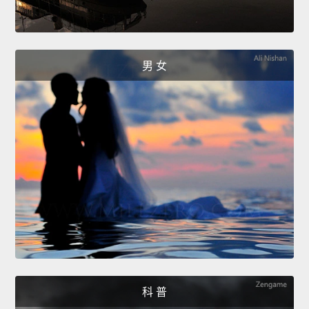
男 女
科 普